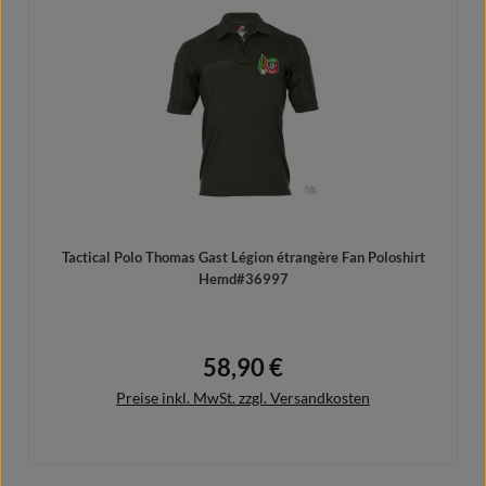
In den Warenkorb
Tactical Polo Thomas Gast Légion étrangère Fan Poloshirt
Hemd#36997
58,90 €
Regulärer Preis:
Preise inkl. MwSt. zzgl. Versandkosten