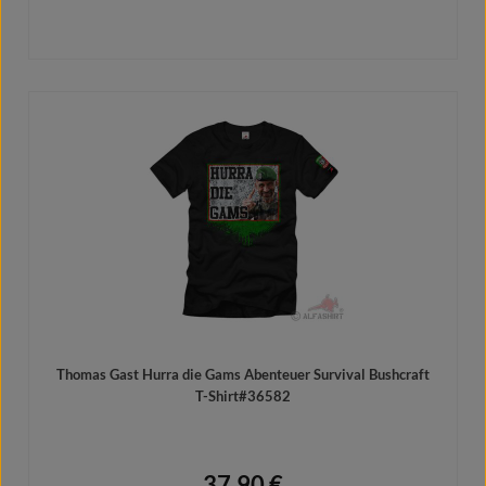
Details
Thomas Gast Hurra die Gams Abenteuer Survival Bushcraft
T-Shirt#36582
37,90 €
Regulärer Preis: