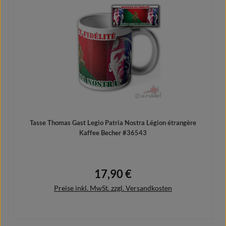
Details
Tasse Thomas Gast Legio Patria Nostra Légion étrangère
Kaffee Becher #36543
17,90 €
Regulärer Preis:
Preise inkl. MwSt. zzgl. Versandkosten