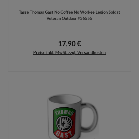
Tasse Thomas Gast No Coffee No Workee Legion Soldat
Veteran Outdoor #36555
17,90 €
Regulärer Preis:
Preise inkl. MwSt. zzgl. Versandkosten
In den Warenkorb