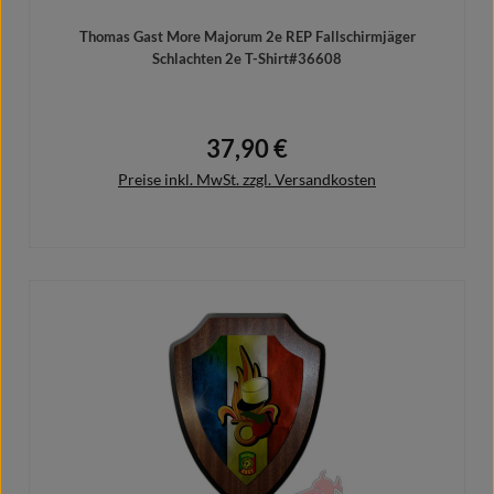
Thomas Gast More Majorum 2e REP Fallschirmjäger
Schlachten 2e T-Shirt#36608
37,90 €
Regulärer Preis:
Preise inkl. MwSt. zzgl. Versandkosten
Details