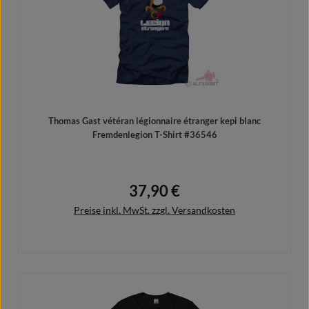
Thomas Gast vétéran légionnaire étranger kepi blanc
Fremdenlegion T-Shirt #36546
37,90 €
Regulärer Preis:
Preise inkl. MwSt. zzgl. Versandkosten
Details