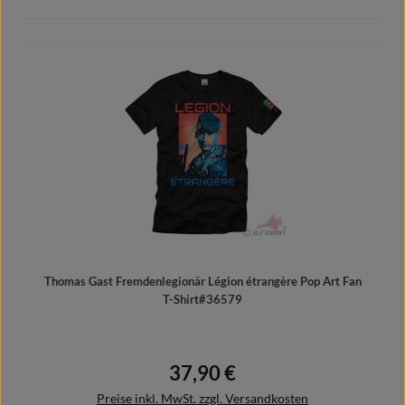
In den Warenkorb
Thomas Gast Fremdenlegionär Légion étrangère Pop Art Fan
T-Shirt#36579
37,90 €
Regulärer Preis:
Preise inkl. MwSt. zzgl. Versandkosten