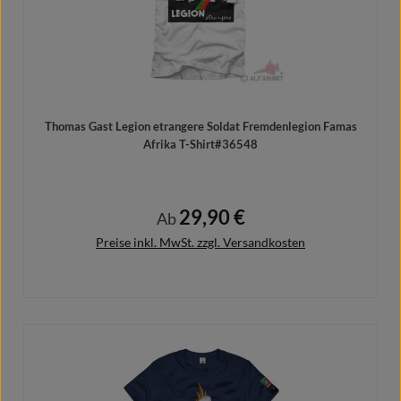
Thomas Gast Legion etrangere Soldat Fremdenlegion Famas
Afrika T-Shirt#36548
29,90 €
Regulärer Preis:
Ab
Preise inkl. MwSt. zzgl. Versandkosten
Details