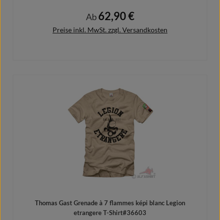
62,90 €
Regulärer Preis:
Ab
Preise inkl. MwSt. zzgl. Versandkosten
Details
Thomas Gast Grenade à 7 flammes képi blanc Legion
etrangere T-Shirt#36603