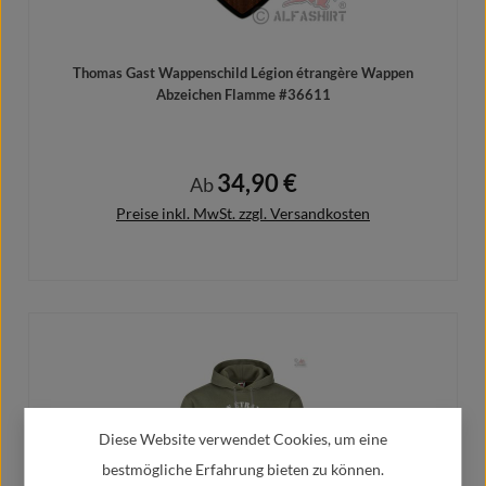
Thomas Gast Wappenschild Légion étrangère Wappen
Abzeichen Flamme #36611
34,90 €
Regulärer Preis:
Ab
Preise inkl. MwSt. zzgl. Versandkosten
Details
Diese Website verwendet Cookies, um eine
bestmögliche Erfahrung bieten zu können.