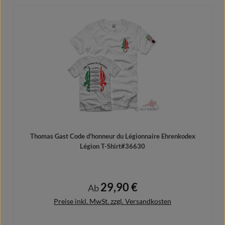
Details
Thomas Gast Code d'honneur du Légionnaire Ehrenkodex
Légion T-Shirt#36630
29,90 €
Regulärer Preis:
Ab
Preise inkl. MwSt. zzgl. Versandkosten