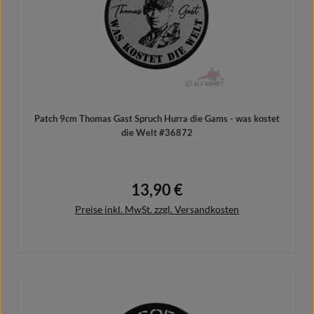
Patch 9cm Thomas Gast Spruch Hurra die Gams - was kostet
die Welt #36872
13,90 €
Regulärer Preis:
Preise inkl. MwSt. zzgl. Versandkosten
In den Warenkorb