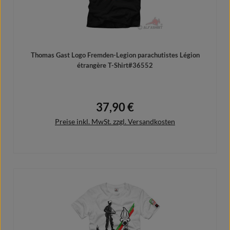
Thomas Gast Logo Fremden-Legion parachutistes Légion
étrangère T-Shirt#36552
37,90 €
Regulärer Preis:
Preise inkl. MwSt. zzgl. Versandkosten
Details