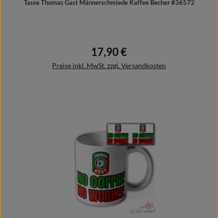
Tasse Thomas Gast Männerschmiede Kaffee Becher #36572
17,90 €
Regulärer Preis:
Preise inkl. MwSt. zzgl. Versandkosten
In den Warenkorb