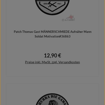
Patch Thomas Gast MÄNNERSCHMIEDE Aufnäher Mann
Soldat Motivation#36863
12,90 €
Regulärer Preis:
Preise inkl. MwSt. zzgl. Versandkosten
In den Warenkorb