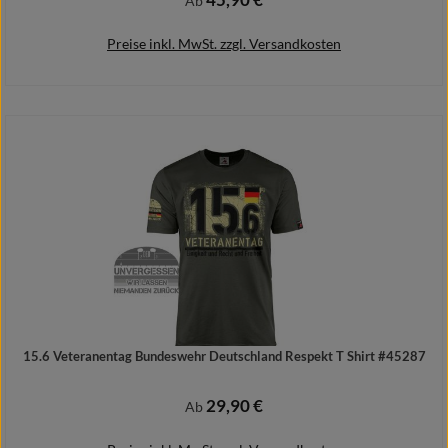
Ab
Preise inkl. MwSt. zzgl. Versandkosten
Details
15.6 Veteranentag Bundeswehr Deutschland Respekt T Shirt #45287
29,90 €
Regulärer Preis:
Ab