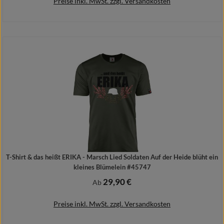
Preise inkl. MwSt. zzgl. Versandkosten
Details
T-Shirt & das heißt ERIKA - Marsch Lied Soldaten Auf der Heide blüht ein
kleines Blümelein #45747
29,90 €
Regulärer Preis:
Ab
Preise inkl. MwSt. zzgl. Versandkosten