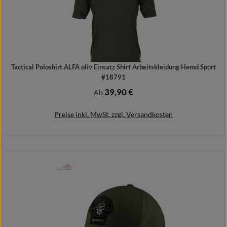
Tactical Poloshirt ALFA oliv Einsatz Shirt Arbeitskleidung Hemd Sport
#18791
39,90 €
Regulärer Preis:
Ab
Preise inkl. MwSt. zzgl. Versandkosten
Details