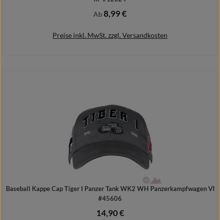
8,99 €
Regulärer Preis:
Ab
Preise inkl. MwSt. zzgl. Versandkosten
Details
Baseball Kappe Cap Tiger I Panzer Tank WK2 WH Panzerkampfwagen VI
#45606
14,90 €
Regulärer Preis: