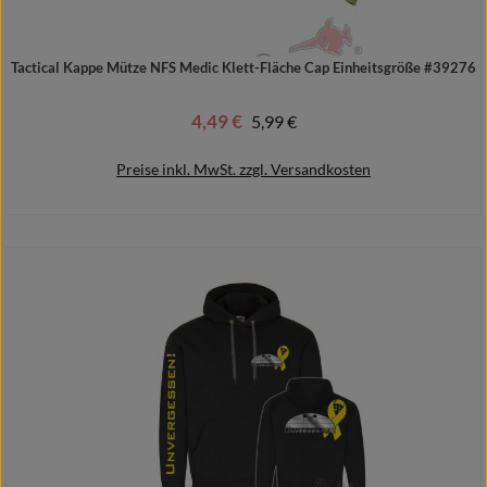
Tactical Kappe Mütze NFS Medic Klett-Fläche Cap Einheitsgröße #39276
4,49 €
Regulärer Preis:
5,99 €
Verkaufspreis:
Preise inkl. MwSt. zzgl. Versandkosten
In den Warenkorb