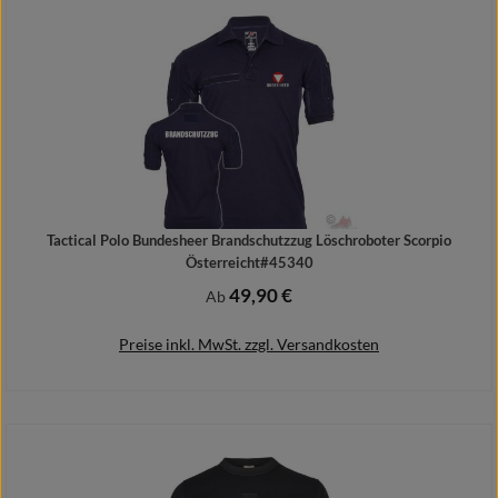
Details
Tactical Polo Bundesheer Brandschutzzug Löschroboter Scorpio
Österreicht#45340
49,90 €
Regulärer Preis:
Ab
Preise inkl. MwSt. zzgl. Versandkosten
Details