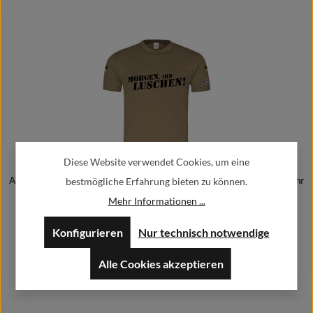
Details
Diese Website verwendet Cookies, um eine
Ausbilder Schmidt - Tropenshirt - MORGEN IHR LUSCHEN ! Bundeswehr
bestmögliche Erfahrung bieten zu können.
Spruch Comedy T-Shirt #47075
Mehr Informationen ...
38,90 €
Regulärer Preis:
Konfigurieren
Nur technisch notwendige
Preise inkl. MwSt. zzgl. Versandkosten
Alle Cookies akzeptieren