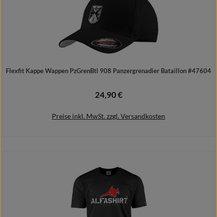
Flexfit Kappe Wappen PzGrenBtl 908 Panzergrenadier Bataillon #47604
24,90 €
Regulärer Preis:
Preise inkl. MwSt. zzgl. Versandkosten
Details