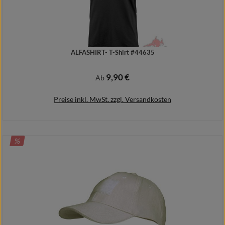
ALFASHIRT- T-Shirt #44635
9,90 €
Regulärer Preis:
Ab
Preise inkl. MwSt. zzgl. Versandkosten
RABATT
%
Details