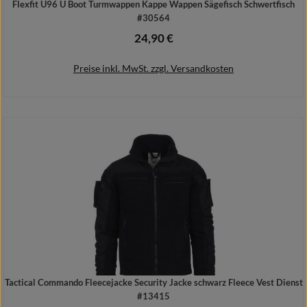
Flexfit U96 U Boot Turmwappen Kappe Wappen Sägefisch Schwertfisch
#30564
24,90 €
Regulärer Preis:
Preise inkl. MwSt. zzgl. Versandkosten
Details
Tactical Commando Fleecejacke Security Jacke schwarz Fleece Vest Dienst
#13415