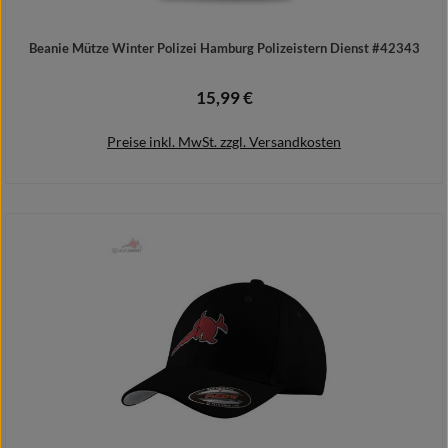
Beanie Mütze Winter Polizei Hamburg Polizeistern Dienst #42343
15,99 €
Regulärer Preis:
Preise inkl. MwSt. zzgl. Versandkosten
In den Warenkorb