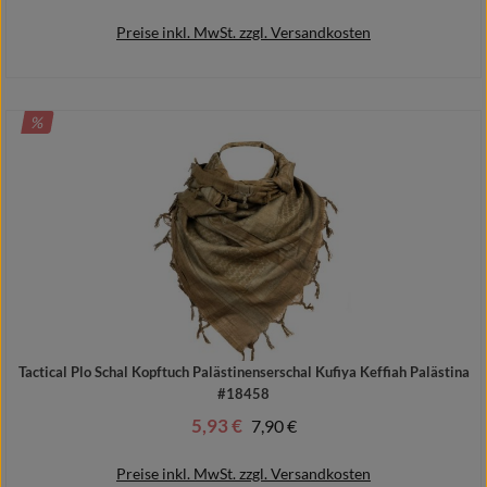
Preise inkl. MwSt. zzgl. Versandkosten
RABATT
%
In den Warenkorb
Tactical Plo Schal Kopftuch Palästinenserschal Kufiya Keffiah Palästina
#18458
5,93 €
Regulärer Preis:
7,90 €
Verkaufspreis:
Preise inkl. MwSt. zzgl. Versandkosten