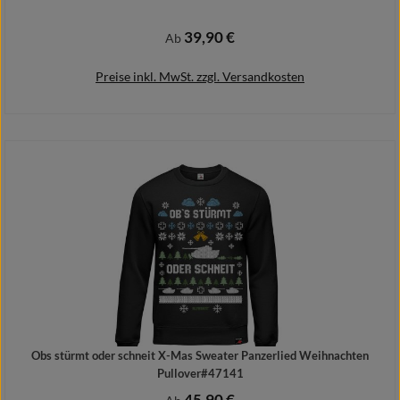
39,90 €
Regulärer Preis:
Ab
Preise inkl. MwSt. zzgl. Versandkosten
Details
Obs stürmt oder schneit X-Mas Sweater Panzerlied Weihnachten
Pullover#47141
45,90 €
Regulärer Preis: