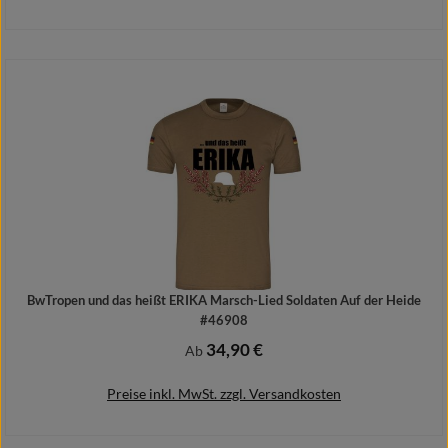
In den Warenkorb
BwTropen und das heißt ERIKA Marsch-Lied Soldaten Auf der Heide
#46908
34,90 €
Regulärer Preis:
Ab
Preise inkl. MwSt. zzgl. Versandkosten