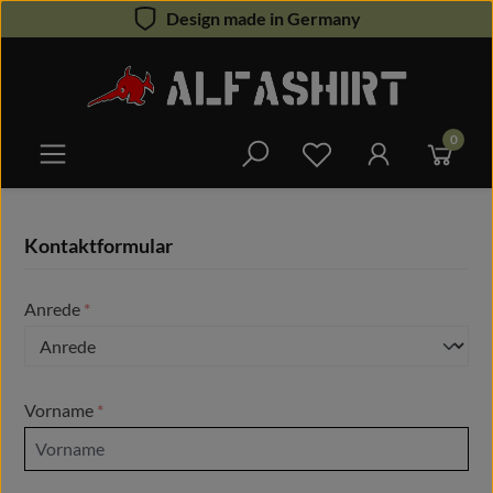
Design made in Germany
Zum Hauptinhalt springen
0
Du hast 0 Produkte 
Kontaktformular
Anrede
*
Vorname
*