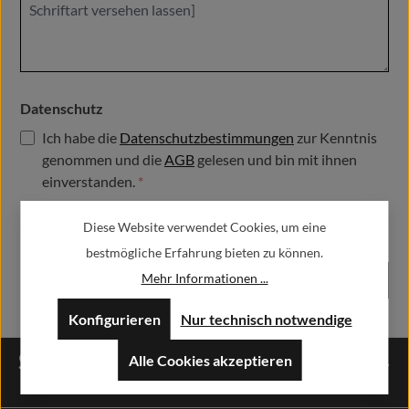
Datenschutz
Ich habe die
Datenschutzbestimmungen
zur Kenntnis
genommen und die
AGB
gelesen und bin mit ihnen
einverstanden.
*
Diese Website verwendet Cookies, um eine
Die mit einem Stern (*) markierten Felder sind Pflichtfelder.
bestmögliche Erfahrung bieten zu können.
Mehr Informationen ...
Abschicken
Konfigurieren
Nur technisch notwendige
Service-Hotline
Alle Cookies akzeptieren