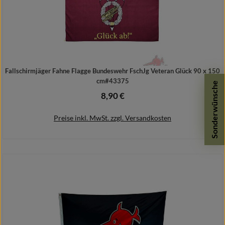
Fallschirmjäger Fahne Flagge Bundeswehr FschJg Veteran Glück 90 x 150
cm#43375
Sonderwünsche
8,90 €
Regulärer Preis:
Preise inkl. MwSt. zzgl. Versandkosten
In den Warenkorb