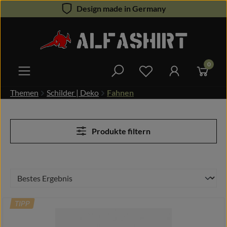
Design made in Germany
Zum Hauptinhalt springen
0
Du hast 0 Produkte 
Themen
Schilder | Deko
Fahnen
Produkte filtern
TIPP