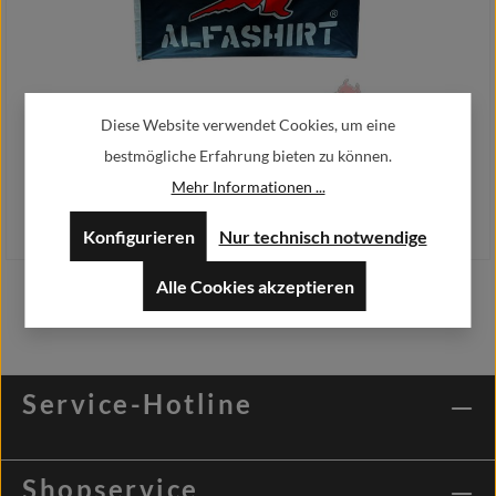
Flagge Alfashirt Hochwertige Merchandise Fahne UV-beständig
Diese Website verwendet Cookies, um eine
90x150cm#45578
bestmögliche Erfahrung bieten zu können.
10,00 €
Regulärer Preis:
Mehr Informationen ...
Preise inkl. MwSt. zzgl. Versandkosten
Konfigurieren
Nur technisch notwendige
Alle Cookies akzeptieren
In den Warenkorb
Service-Hotline
Shopservice