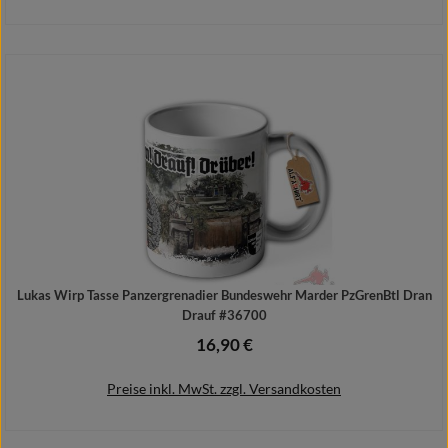
In den Warenkorb
Lukas Wirp Tasse Panzergrenadier Bundeswehr Marder PzGrenBtl Dran
Drauf #36700
16,90 €
Regulärer Preis:
Preise inkl. MwSt. zzgl. Versandkosten