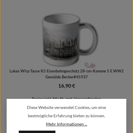
Details
Lukas Wirp Tasse K5 Eisenbahngeschütz 28-cm-Kanone 5 E WW2
Gemälde Becher#45937
16,90 €
Regulärer Preis:
Preise inkl. MwSt. zzgl. Versandkosten
Diese Website verwendet Cookies, um eine
bestmögliche Erfahrung bieten zu können.
Mehr Informationen ...
In den Warenkorb