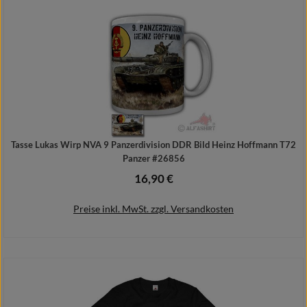
Tasse Lukas Wirp NVA 9 Panzerdivision DDR Bild Heinz Hoffmann T72
Panzer #26856
16,90 €
Regulärer Preis:
Preise inkl. MwSt. zzgl. Versandkosten
In den Warenkorb