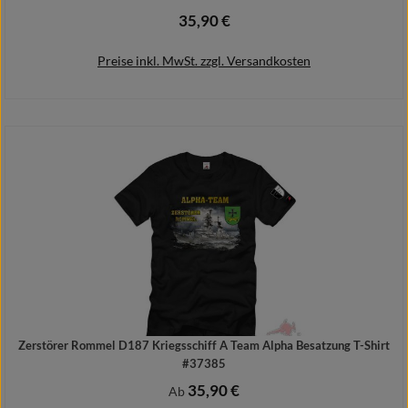
35,90 €
Regulärer Preis:
Preise inkl. MwSt. zzgl. Versandkosten
Details
Zerstörer Rommel D187 Kriegsschiff A Team Alpha Besatzung T-Shirt
#37385
35,90 €
Regulärer Preis:
Ab