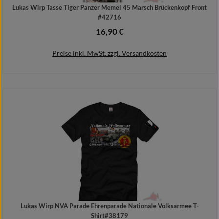
Lukas Wirp Tasse Tiger Panzer Memel 45 Marsch Brückenkopf Front
#42716
16,90 €
Regulärer Preis:
Preise inkl. MwSt. zzgl. Versandkosten
In den Warenkorb
Lukas Wirp NVA Parade Ehrenparade Nationale Volksarmee T-
Shirt#38179