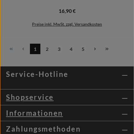
16,90 €
Regulärer Preis:
Preise inkl. MwSt. zzgl. Versandkosten
1
2
3
4
5
Seite
Seite
Seite
Seite
Seite
In den Warenkorb
Service-Hotline
Shopservice
Informationen
Zahlungsmethoden