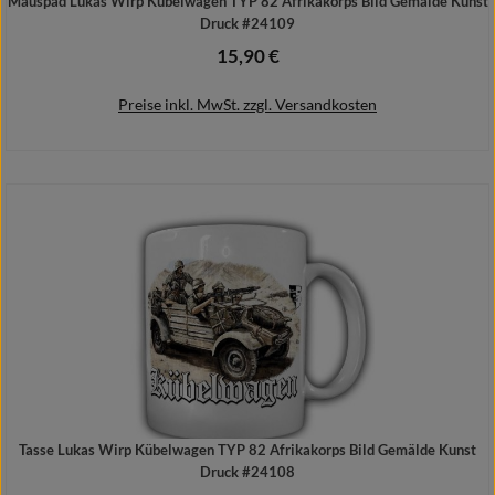
Mauspad Lukas Wirp Kübelwagen TYP 82 Afrikakorps Bild Gemälde Kunst
Druck #24109
15,90 €
Regulärer Preis:
Preise inkl. MwSt. zzgl. Versandkosten
In den Warenkorb
Tasse Lukas Wirp Kübelwagen TYP 82 Afrikakorps Bild Gemälde Kunst
Druck #24108