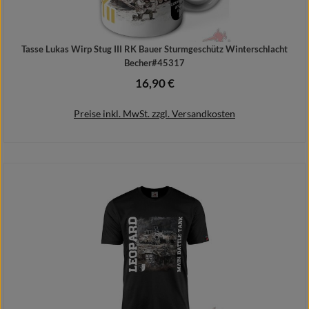
Tasse Lukas Wirp Stug III RK Bauer Sturmgeschütz Winterschlacht
Becher#45317
16,90 €
Regulärer Preis:
Preise inkl. MwSt. zzgl. Versandkosten
In den Warenkorb