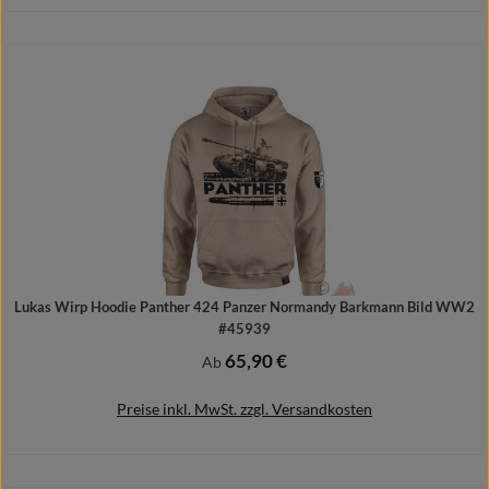
Details
Lukas Wirp Hoodie Panther 424 Panzer Normandy Barkmann Bild WW2
#45939
65,90 €
Regulärer Preis:
Ab
Preise inkl. MwSt. zzgl. Versandkosten