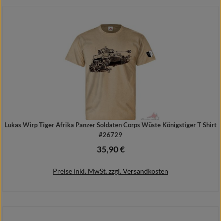
In den Warenkorb
Lukas Wirp Tiger Afrika Panzer Soldaten Corps Wüste Königstiger T Shirt
#26729
35,90 €
Regulärer Preis:
Preise inkl. MwSt. zzgl. Versandkosten
Details