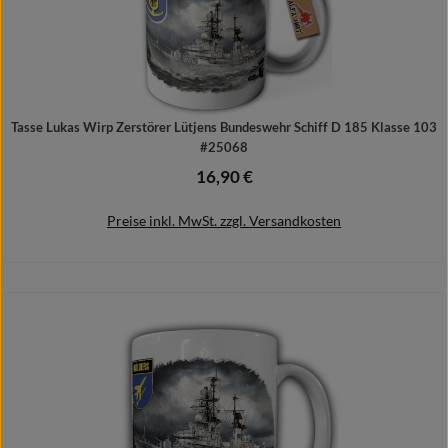
Tasse Lukas Wirp Zerstörer Lütjens Bundeswehr Schiff D 185 Klasse 103
#25068
16,90 €
Regulärer Preis:
Preise inkl. MwSt. zzgl. Versandkosten
In den Warenkorb