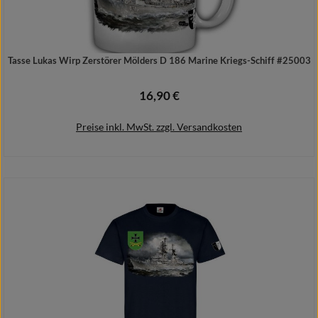
Tasse Lukas Wirp Zerstörer Mölders D 186 Marine Kriegs-Schiff #25003
16,90 €
Regulärer Preis:
Preise inkl. MwSt. zzgl. Versandkosten
In den Warenkorb