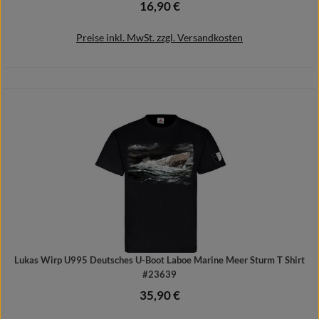
16,90 €
Regulärer Preis:
Preise inkl. MwSt. zzgl. Versandkosten
In den Warenkorb
Lukas Wirp U995 Deutsches U-Boot Laboe Marine Meer Sturm T Shirt
#23639
35,90 €
Regulärer Preis: