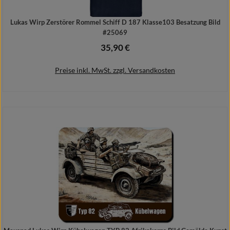
Lukas Wirp Zerstörer Rommel Schiff D 187 Klasse103 Besatzung Bild
#25069
35,90 €
Regulärer Preis:
Preise inkl. MwSt. zzgl. Versandkosten
Details