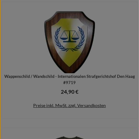
In den Warenkorb
Wappenschild / Wandschild - Internationalen Strafgerichtshof Den Haag
#9719
24,90 €
Regulärer Preis:
Preise inkl. MwSt. zzgl. Versandkosten
In den Warenkorb