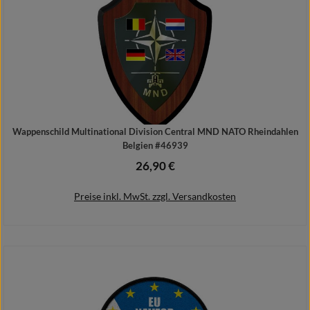
Wappenschild Multinational Division Central MND NATO Rheindahlen
Belgien #46939
26,90 €
Regulärer Preis:
Preise inkl. MwSt. zzgl. Versandkosten
In den Warenkorb