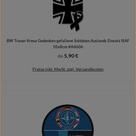
BW Trauer Kreuz Gedenken gefallene Soldaten Auslands Einsatz ISAF
10x8cm #A4606
5,90 €
Regulärer Preis:
Ab
Preise inkl. MwSt. zzgl. Versandkosten
Details