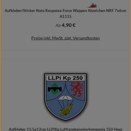
Aufkleber/Sticker Nato Response Force Wappen Abzeichen NRF 7x6cm
A1115
4,90 €
Regulärer Preis:
Ab
Preise inkl. MwSt. zzgl. Versandkosten
Details
Aufkleber 13,5x12cm LLPiKp Luftlandepionierkompanie 250 Heer