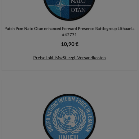
Patch 9cm Nato Otan enhanced Forward Presence Battlegroup Lithuania
#42771
10,90 €
Regulärer Preis:
Preise inkl. MwSt. zzgl. Versandkosten
In den Warenkorb