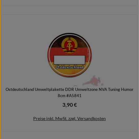
In den Warenkorb
Ostdeutschland Umweltplakette DDR Umweltzone NVA Tuning Humor
8cm #A5841
3,90 €
Regulärer Preis:
Preise inkl. MwSt. zzgl. Versandkosten