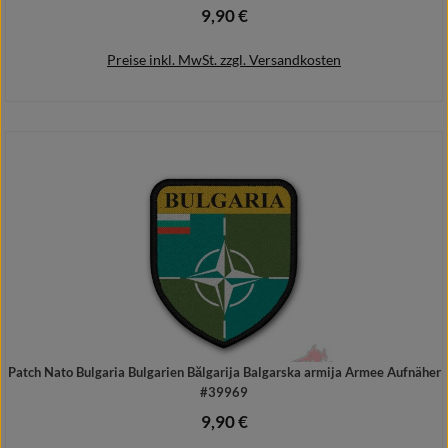
9,90 €
Regulärer Preis:
Preise inkl. MwSt. zzgl. Versandkosten
In den Warenkorb
Patch Nato Bulgaria Bulgarien Bălgarija Balgarska armija Armee Aufnäher
#39969
9,90 €
Regulärer Preis: