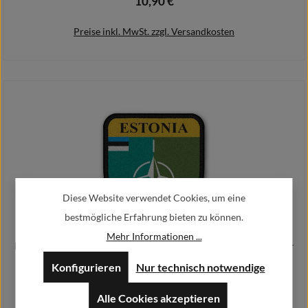
10,90 €
Regulärer Preis:
Preise inkl. MwSt. zzgl. Versandkosten
In den Warenkorb
Diese Website verwendet Cookies, um eine
bestmögliche Erfahrung bieten zu können.
Mehr Informationen ...
Patch Nato Estonia Estland Eesti Vabariik Kaitsevägi Armee Aufnäher
#39970
Konfigurieren
Nur technisch notwendige
9,90 €
Regulärer Preis:
Alle Cookies akzeptieren