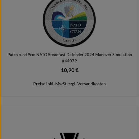
Patch rund 9cm NATO Steadfast Defender 2024 Manöver Simulation
#44079
10,90 €
Regulärer Preis:
Preise inkl. MwSt. zzgl. Versandkosten
In den Warenkorb