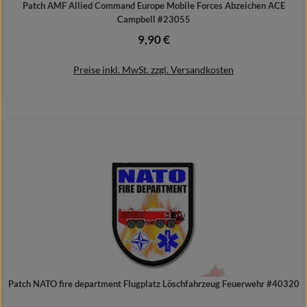
Patch AMF Allied Command Europe Mobile Forces Abzeichen ACE
Campbell #23055
9,90 €
Regulärer Preis:
Preise inkl. MwSt. zzgl. Versandkosten
In den Warenkorb
Patch NATO fire department Flugplatz Löschfahrzeug Feuerwehr #40320