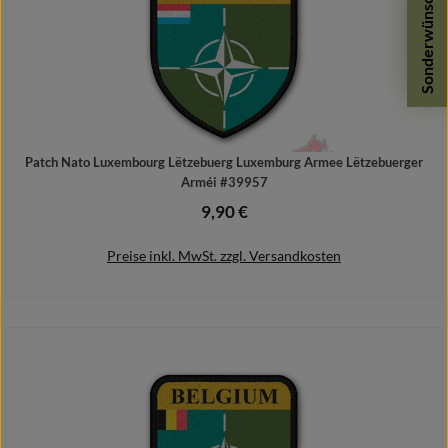
Sonderwünsche
Patch Nato Luxembourg Lëtzebuerg Luxemburg Armee Lëtzebuerger
Arméi #39957
9,90 €
Regulärer Preis:
Preise inkl. MwSt. zzgl. Versandkosten
In den Warenkorb