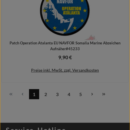
Patch Operation Atalanta EU NAVFOR Somalia Marine Abzeichen
Aufnäher#45233
9,90 €
Regulärer Preis:
Preise inkl. MwSt. zzgl. Versandkosten
1
2
3
4
5
Seite
Seite
Seite
Seite
Seite
In den Warenkorb