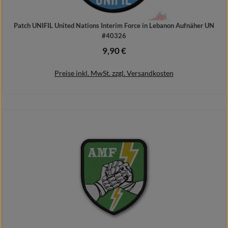
Patch UNIFIL United Nations Interim Force in Lebanon Aufnäher UN
#40326
9,90 €
Regulärer Preis:
Preise inkl. MwSt. zzgl. Versandkosten
In den Warenkorb