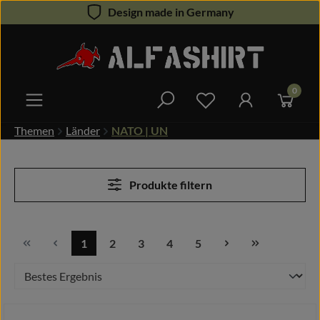
Design made in Germany
Zum Hauptinhalt springen
0
Du hast 0 Produkte 
Themen
Länder
NATO | UN
Produkte filtern
1
2
3
4
5
Seite
Seite
Seite
Seite
Seite