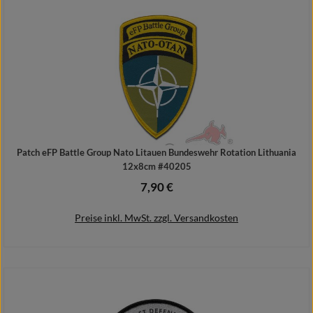
Patch eFP Battle Group Nato Litauen Bundeswehr Rotation Lithuania
12x8cm #40205
7,90 €
Regulärer Preis:
Preise inkl. MwSt. zzgl. Versandkosten
In den Warenkorb