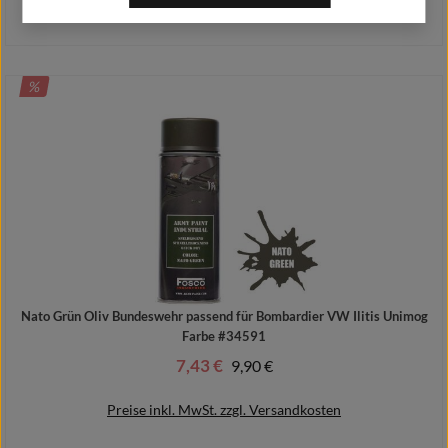
Preise inkl. MwSt. zzgl. Versandkosten
RABATT
%
In den Warenkorb
Nato Grün Oliv Bundeswehr passend für Bombardier VW Ilitis Unimog
Farbe #34591
7,43 €
Regulärer Preis:
9,90 €
Verkaufspreis:
Preise inkl. MwSt. zzgl. Versandkosten