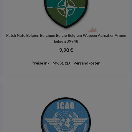
Patch Nato Belgien Belgique België Belgium Wappen Aufnäher Armée
belge #39948
9,90 €
Regulärer Preis:
Preise inkl. MwSt. zzgl. Versandkosten
In den Warenkorb