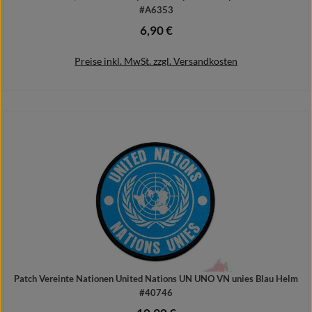
#A6353
6,90 €
Regulärer Preis:
Preise inkl. MwSt. zzgl. Versandkosten
In den Warenkorb
Patch Vereinte Nationen United Nations UN UNO VN unies Blau Helm
#40746