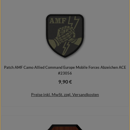
In den Warenkorb
Patch AMF Camo Allied Command Europe Mobile Forces Abzeichen ACE
#23056
9,90 €
Regulärer Preis:
Preise inkl. MwSt. zzgl. Versandkosten
In den Warenkorb