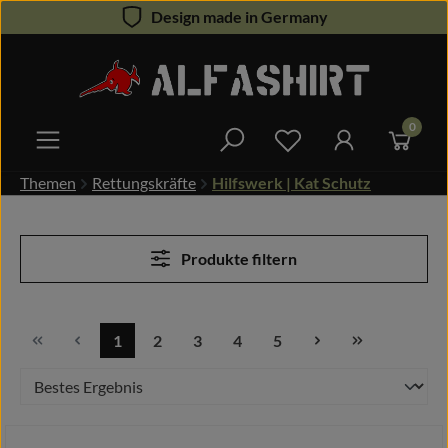
Design made in Germany
Zum Hauptinhalt springen
0
Du hast 0 Produkte 
Themen
Rettungskräfte
Hilfswerk | Kat Schutz
Produkte filtern
1
2
3
4
5
Seite
Seite
Seite
Seite
Seite