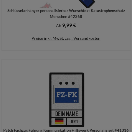
Schlüsselanhänger personalisierbar Wunschtext Katastrophenschutz
Menschen #42368
9,99 €
Regulärer Preis:
Ab
Preise inkl. MwSt. zzgl. Versandkosten
Details
Patch Fachzug Führung Kommunikation Hilfswerk Personalisiert #41316