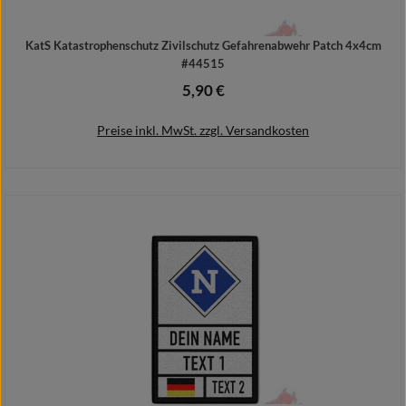
KatS Katastrophenschutz Zivilschutz Gefahrenabwehr Patch 4x4cm
#44515
5,90 €
Regulärer Preis:
Preise inkl. MwSt. zzgl. Versandkosten
In den Warenkorb