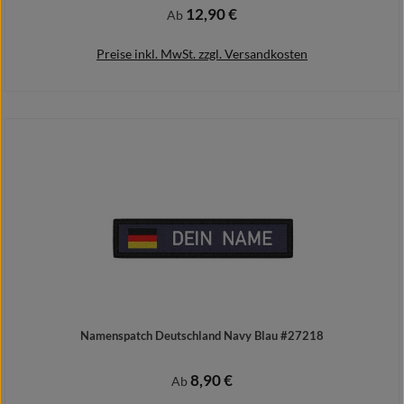
12,90 €
Regulärer Preis:
Ab
Preise inkl. MwSt. zzgl. Versandkosten
Details
Namenspatch Deutschland Navy Blau #27218
8,90 €
Regulärer Preis:
Ab