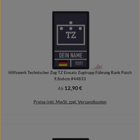
In den Warenkorb
Hilfswerk Technischer Zug TZ Einsatz Zugtrupp Führung Rank Patch
9,8x6cm #44833
12,90 €
Regulärer Preis:
Ab
Preise inkl. MwSt. zzgl. Versandkosten
Details