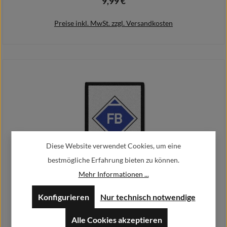
9,99 €
Regulärer Preis:
Preise inkl. MwSt. zzgl. Versandkosten
In den Warenkorb
Diese Website verwendet Cookies, um eine
bestmögliche Erfahrung bieten zu können.
Mehr Informationen ...
Patch Fachberater Personalisiert 9,8x6cm#38230
Konfigurieren
Nur technisch notwendige
12,90 €
Regulärer Preis:
Ab
Alle Cookies akzeptieren