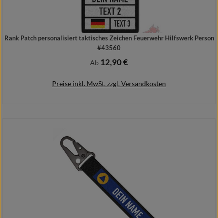
Rank Patch personalisiert taktisches Zeichen Feuerwehr Hilfswerk Person
#43560
12,90 €
Regulärer Preis:
Ab
Preise inkl. MwSt. zzgl. Versandkosten
Details