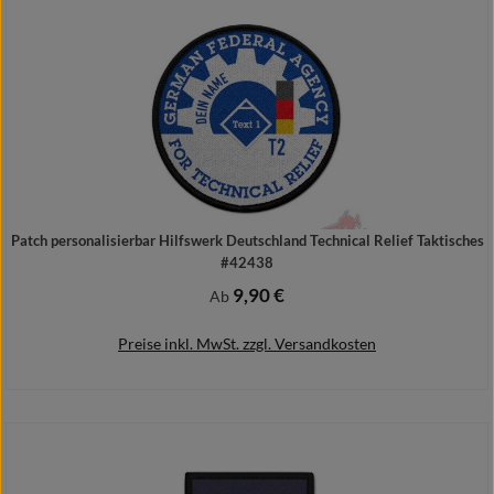
Patch personalisierbar Hilfswerk Deutschland Technical Relief Taktisches
#42438
9,90 €
Regulärer Preis:
Ab
Preise inkl. MwSt. zzgl. Versandkosten
Details