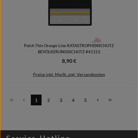
Patch Thin Orange Line KATASTROPHENSCHUTZ
BEVÖLKERUNGSSCHUTZ #41152
8,90 €
Regulärer Preis:
Preise inkl. MwSt. zzgl. Versandkosten
1
2
3
4
5
Seite
Seite
Seite
Seite
Seite
In den Warenkorb