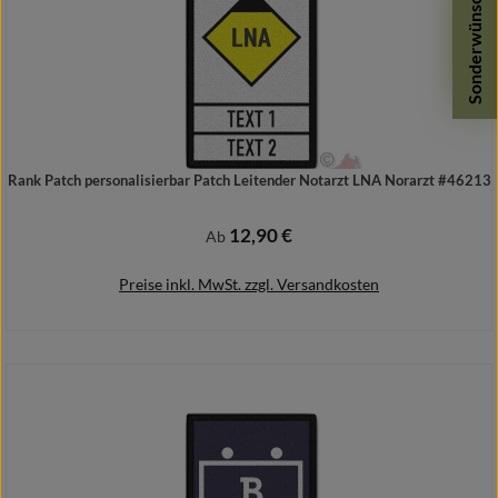
Sonderwünsche
Rank Patch personalisierbar Patch Leitender Notarzt LNA Norarzt #46213
12,90 €
Regulärer Preis:
Ab
Preise inkl. MwSt. zzgl. Versandkosten
Details