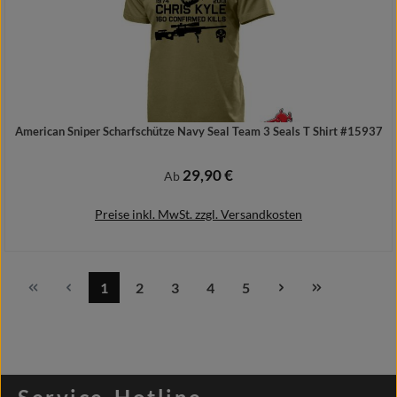
American Sniper Scharfschütze Navy Seal Team 3 Seals T Shirt #15937
29,90 €
Regulärer Preis:
Ab
Preise inkl. MwSt. zzgl. Versandkosten
1
2
3
4
5
Seite
Seite
Seite
Seite
Seite
Details