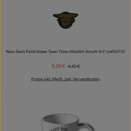
Navy Seals Patch Sniper Team Three Alfashirt Airsoft 4x7 cm#26732
3,30 €
Regulärer Preis:
4,40 €
Verkaufspreis:
Preise inkl. MwSt. zzgl. Versandkosten
In den Warenkorb