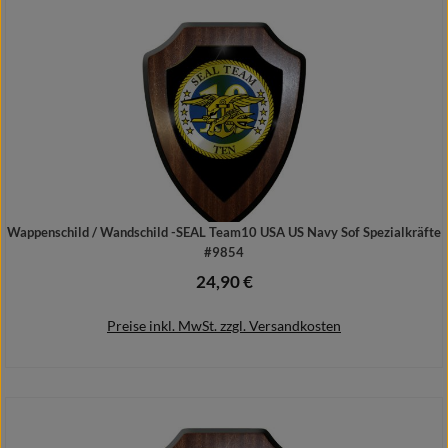
Details
Wappenschild / Wandschild -SEAL Team10 USA US Navy Sof Spezialkräfte
#9854
24,90 €
Regulärer Preis:
Preise inkl. MwSt. zzgl. Versandkosten
In den Warenkorb