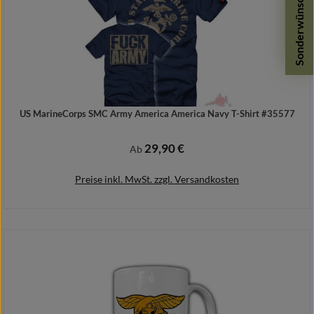
Sonderwünsche
US MarineCorps SMC Army America America Navy T-Shirt #35577
29,90 €
Regulärer Preis:
Ab
Preise inkl. MwSt. zzgl. Versandkosten
Details