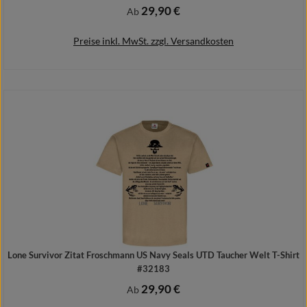
29,90 €
Regulärer Preis:
Ab
Preise inkl. MwSt. zzgl. Versandkosten
Details
Lone Survivor Zitat Froschmann US Navy Seals UTD Taucher Welt T-Shirt
#32183
29,90 €
Regulärer Preis:
Ab