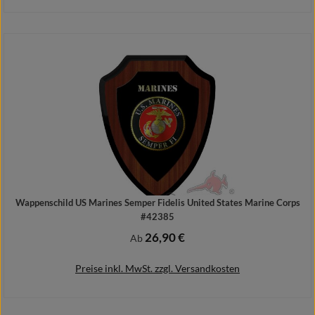
Details
Wappenschild US Marines Semper Fidelis United States Marine Corps
#42385
26,90 €
Regulärer Preis:
Ab
Preise inkl. MwSt. zzgl. Versandkosten