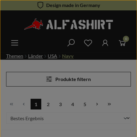
Design made in Germany
Zum Hauptinhalt springen
0
Du hast 0 Produkte 
Themen
Länder
USA
Navy
Produkte filtern
1
2
3
4
5
Seite
Seite
Seite
Seite
Seite