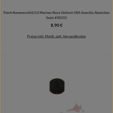
Patch Namensschild U.S Marines Navy Uniform USA Amerika Abzeichen
Seals #30333
8,90 €
Regulärer Preis:
Preise inkl. MwSt. zzgl. Versandkosten
In den Warenkorb