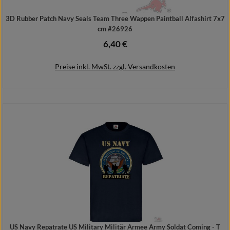
3D Rubber Patch Navy Seals Team Three Wappen Paintball Alfashirt 7x7
cm #26926
6,40 €
Regulärer Preis:
Preise inkl. MwSt. zzgl. Versandkosten
In den Warenkorb
US Navy Repatrate US Military Militär Armee Army Soldat Coming - T