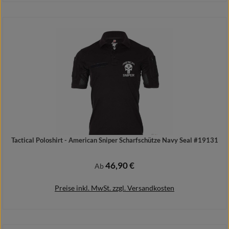
In den Warenkorb
Tactical Poloshirt - American Sniper Scharfschütze Navy Seal #19131
46,90 €
Regulärer Preis:
Ab
Preise inkl. MwSt. zzgl. Versandkosten