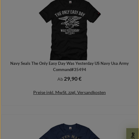
Navy Seals The Only Easy Day Was Yesterday US Navy Usa Army
Command#35494
29,90 €
Regulärer Preis:
Ab
Preise inkl. MwSt. zzgl. Versandkosten
Details