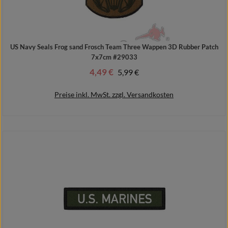
US Navy Seals Frog sand Frosch Team Three Wappen 3D Rubber Patch
7x7cm #29033
4,49 €
Regulärer Preis:
5,99 €
Verkaufspreis:
Preise inkl. MwSt. zzgl. Versandkosten
In den Warenkorb