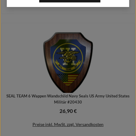
Preise inkl. MwSt. zzgl. Versandkosten
Details
SEAL TEAM 6 Wappen Wandschild Navy Seals US Army United States
Militär #20430
26,90 €
Regulärer Preis:
Preise inkl. MwSt. zzgl. Versandkosten