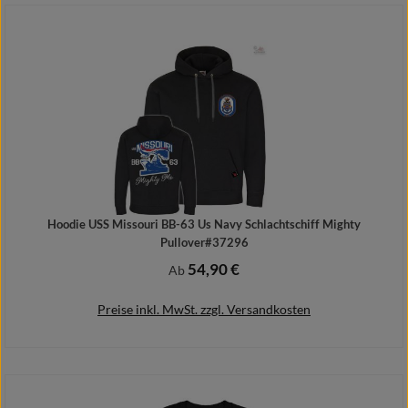
Details
Hoodie USS Missouri BB-63 Us Navy Schlachtschiff Mighty
Pullover#37296
54,90 €
Regulärer Preis:
Ab
Preise inkl. MwSt. zzgl. Versandkosten
Details