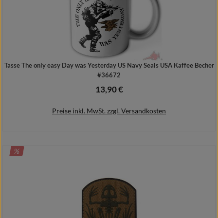
Tasse The only easy Day was Yesterday US Navy Seals USA Kaffee Becher
#36672
13,90 €
Regulärer Preis:
Preise inkl. MwSt. zzgl. Versandkosten
RABATT
%
In den Warenkorb