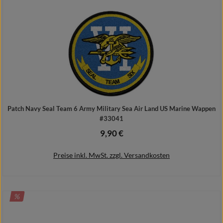
Patch Navy Seal Team 6 Army Military Sea Air Land US Marine Wappen
#33041
9,90 €
Regulärer Preis:
Preise inkl. MwSt. zzgl. Versandkosten
RABATT
%
In den Warenkorb