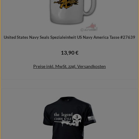
United States Navy Seals Spezialeinheit US Navy America Tasse #27639
13,90 €
Regulärer Preis:
Preise inkl. MwSt. zzgl. Versandkosten
In den Warenkorb