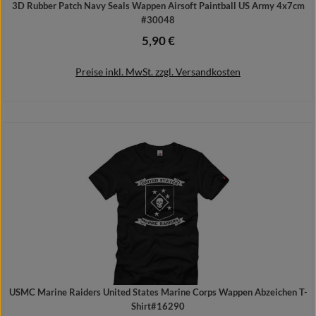
3D Rubber Patch Navy Seals Wappen Airsoft Paintball US Army 4x7cm
#30048
5,90 €
Regulärer Preis:
Preise inkl. MwSt. zzgl. Versandkosten
In den Warenkorb
USMC Marine Raiders United States Marine Corps Wappen Abzeichen T-
Shirt#16290