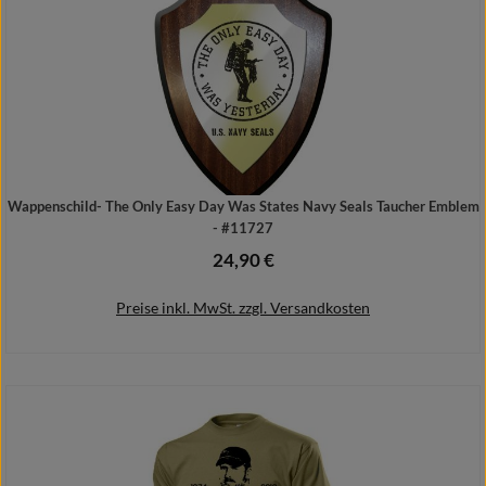
Wappenschild- The Only Easy Day Was States Navy Seals Taucher Emblem
- #11727
24,90 €
Regulärer Preis:
Preise inkl. MwSt. zzgl. Versandkosten
In den Warenkorb