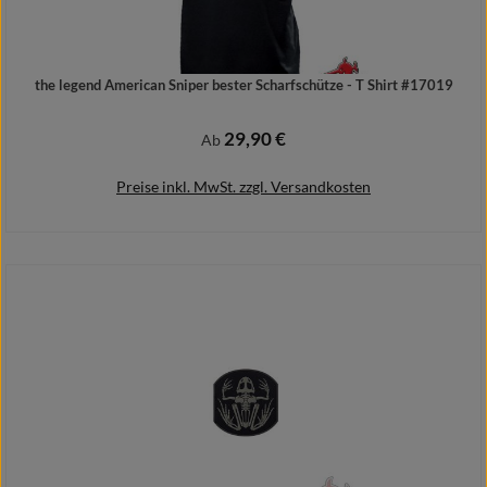
the legend American Sniper bester Scharfschütze - T Shirt #17019
29,90 €
Regulärer Preis:
Ab
Preise inkl. MwSt. zzgl. Versandkosten
Details