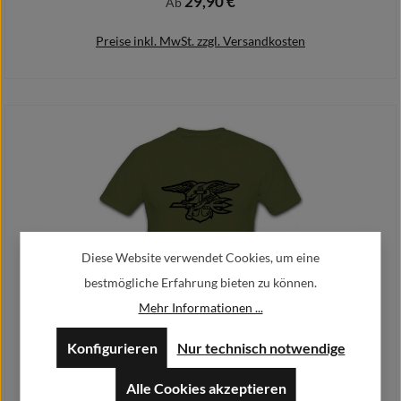
29,90 €
Regulärer Preis:
Ab
Preise inkl. MwSt. zzgl. Versandkosten
Details
Diese Website verwendet Cookies, um eine
bestmögliche Erfahrung bieten zu können.
Mehr Informationen ...
SEALS 2 - T Shirt Herren oliv #6044
Konfigurieren
Nur technisch notwendige
29,90 €
Regulärer Preis:
Ab
Alle Cookies akzeptieren