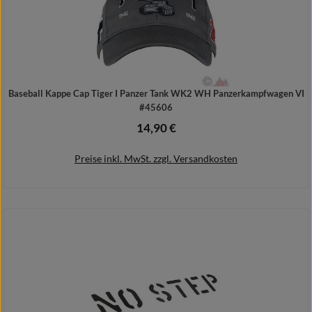
Baseball Kappe Cap Tiger I Panzer Tank WK2 WH Panzerkampfwagen VI
#45606
14,90 €
Regulärer Preis:
Preise inkl. MwSt. zzgl. Versandkosten
In den Warenkorb