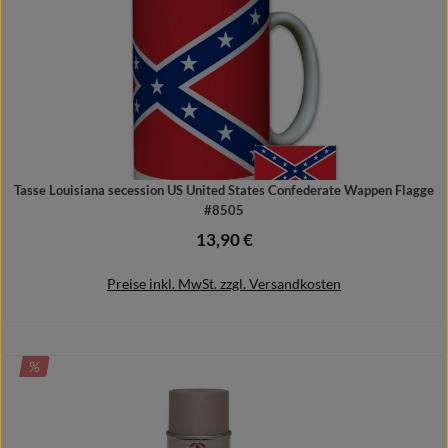
Tasse Louisiana secession US United States Confederate Wappen Flagge
#8505
13,90 €
Regulärer Preis:
Preise inkl. MwSt. zzgl. Versandkosten
RABATT
%
In den Warenkorb