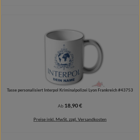
In den Warenkorb
Tasse personalisiert Interpol Kriminalpolizei Lyon Frankreich #43753
18,90 €
Regulärer Preis:
Ab
Preise inkl. MwSt. zzgl. Versandkosten