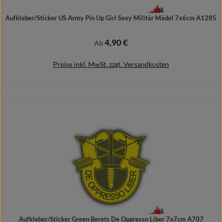
Aufkleber/Sticker US Army Pin Up Girl Sexy Militär Mädel 7x6cm A1285
4,90 €
Regulärer Preis:
Ab
Preise inkl. MwSt. zzgl. Versandkosten
Details
Aufkleber/Sticker Green Berets De Oppresso Liber 7x7cm A707