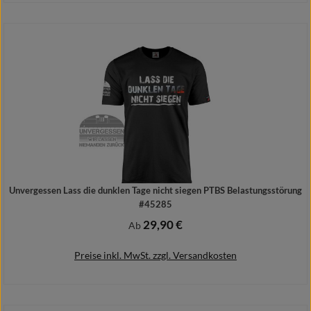
In den Warenkorb
Unvergessen Lass die dunklen Tage nicht siegen PTBS Belastungsstörung
#45285
29,90 €
Regulärer Preis:
Ab
Preise inkl. MwSt. zzgl. Versandkosten