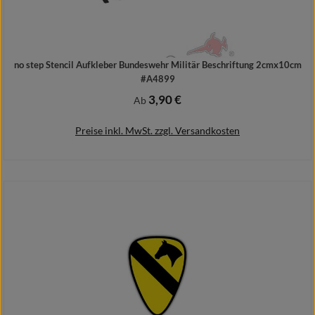
no step Stencil Aufkleber Bundeswehr Militär Beschriftung 2cmx10cm
#A4899
3,90 €
Regulärer Preis:
Ab
Preise inkl. MwSt. zzgl. Versandkosten
Details