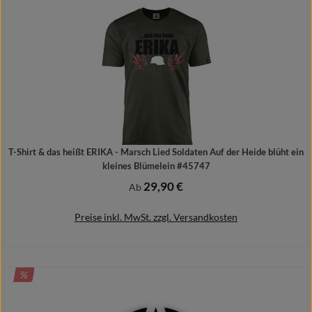
T-Shirt & das heißt ERIKA - Marsch Lied Soldaten Auf der Heide blüht ein
kleines Blümelein #45747
29,90 €
Regulärer Preis:
Ab
Preise inkl. MwSt. zzgl. Versandkosten
RABATT
%
Details