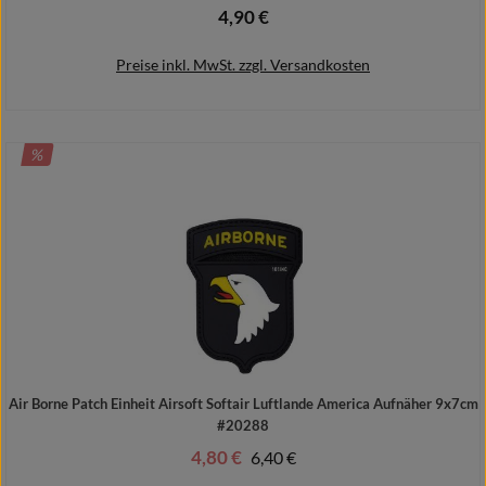
4,90 €
Regulärer Preis:
Preise inkl. MwSt. zzgl. Versandkosten
RABATT
%
In den Warenkorb
Air Borne Patch Einheit Airsoft Softair Luftlande America Aufnäher 9x7cm
#20288
4,80 €
Regulärer Preis:
6,40 €
Verkaufspreis: