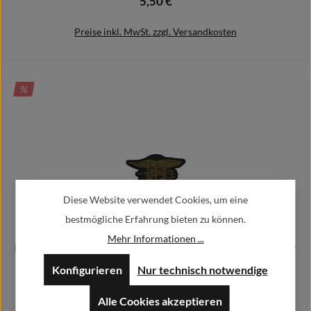
5,50 €
Regulärer Preis:
Preise inkl. MwSt. zzgl. Versandkosten
RABATT
%
In den Warenkorb
Diese Website verwendet Cookies, um eine
bestmögliche Erfahrung bieten zu können.
Mehr Informationen ...
Navy Seals Patch Sniper Team Three Alfashirt Airsoft 4x7 cm#26732
Konfigurieren
Nur technisch notwendige
3,30 €
Regulärer Preis:
4,40 €
Verkaufspreis:
Alle Cookies akzeptieren