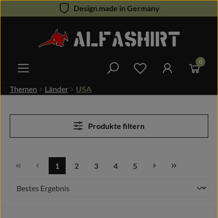
Design made in Germany
Zum Hauptinhalt springen
0
Du hast 0 Produkte 
Themen
Länder
USA
Produkte filtern
1
2
3
4
5
Seite
Seite
Seite
Seite
Seite