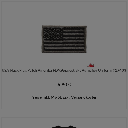
Details
USA black Flag Patch Amerika FLAGGE gestickt Aufnäher Uniform #17403
6,90 €
Regulärer Preis:
Preise inkl. MwSt. zzgl. Versandkosten
In den Warenkorb