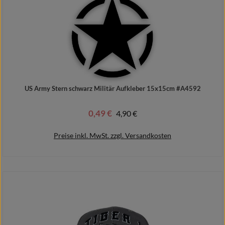
US Army Stern schwarz Militär Aufkleber 15x15cm #A4592
0,49 €
Regulärer Preis:
4,90 €
Verkaufspreis:
Preise inkl. MwSt. zzgl. Versandkosten
In den Warenkorb