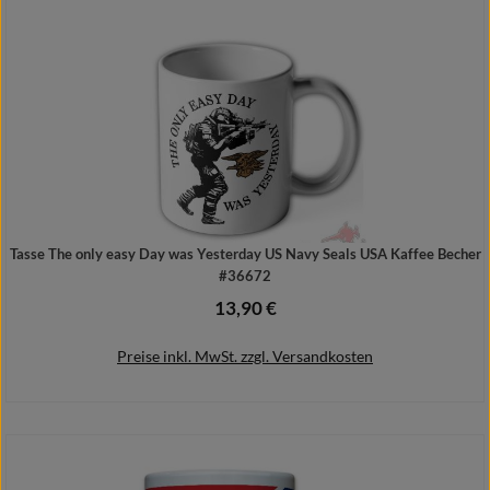
Details
Tasse The only easy Day was Yesterday US Navy Seals USA Kaffee Becher
#36672
13,90 €
Regulärer Preis:
Preise inkl. MwSt. zzgl. Versandkosten
In den Warenkorb