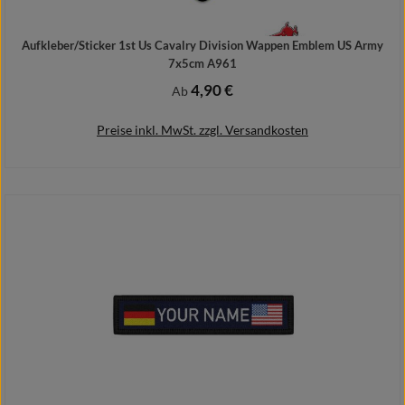
Aufkleber/Sticker 1st Us Cavalry Division Wappen Emblem US Army
7x5cm A961
4,90 €
Regulärer Preis:
Ab
Preise inkl. MwSt. zzgl. Versandkosten
Details