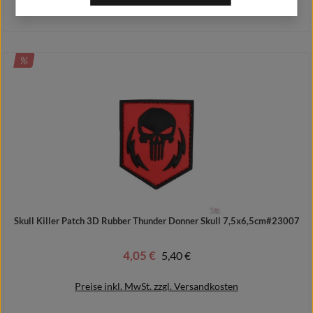
Preise inkl. MwSt. zzgl. Versandkosten
RABATT
%
In den Warenkorb
Skull Killer Patch 3D Rubber Thunder Donner Skull 7,5x6,5cm#23007
4,05 €
Regulärer Preis:
5,40 €
Verkaufspreis:
Preise inkl. MwSt. zzgl. Versandkosten