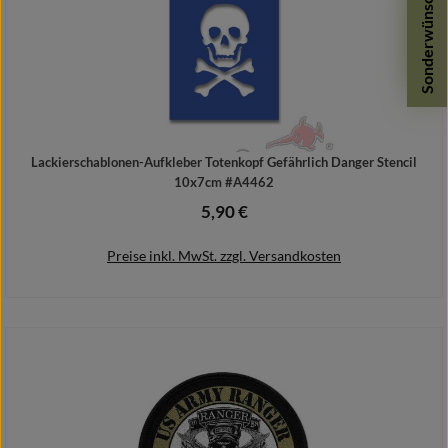
Sonderwünsche
Lackierschablonen-Aufkleber Totenkopf Gefährlich Danger Stencil
10x7cm #A4462
5,90 €
Regulärer Preis:
Preise inkl. MwSt. zzgl. Versandkosten
In den Warenkorb