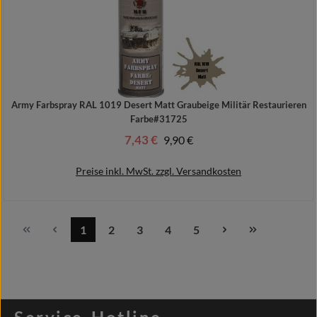
Army Farbspray RAL 1019 Desert Matt Graubeige Militär Restaurieren
Farbe#31725
7,43 €
Regulärer Preis:
9,90 €
Verkaufspreis:
Preise inkl. MwSt. zzgl. Versandkosten
1
2
3
4
5
Seite
Seite
Seite
Seite
Seite
In den Warenkorb