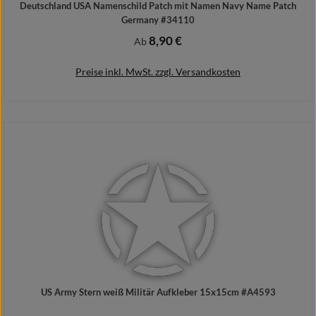
Deutschland USA Namenschild Patch mit Namen Navy Name Patch
Germany #34110
8,90 €
Regulärer Preis:
Ab
Preise inkl. MwSt. zzgl. Versandkosten
Details
US Army Stern weiß Militär Aufkleber 15x15cm #A4593