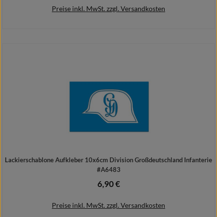
Preise inkl. MwSt. zzgl. Versandkosten
In den Warenkorb
Lackierschablone Aufkleber 10x6cm Division Großdeutschland Infanterie
#A6483
6,90 €
Regulärer Preis:
Preise inkl. MwSt. zzgl. Versandkosten