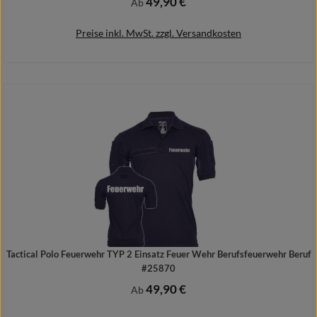
49,90 €
Regulärer Preis:
Ab
Preise inkl. MwSt. zzgl. Versandkosten
Details
Tactical Polo Feuerwehr TYP 2 Einsatz Feuer Wehr Berufsfeuerwehr Beruf
#25870
49,90 €
Regulärer Preis:
Ab