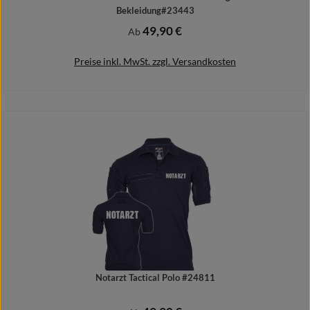
Bekleidung#23443
49,90 €
Regulärer Preis:
Ab
Preise inkl. MwSt. zzgl. Versandkosten
Details
Notarzt Tactical Polo #24811