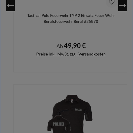
Tactical Polo Feuerwehr TYP 2 Einsatz Feuer Wehr
Berufsfeuerwehr Beruf #25870
49,90 €
Regulärer Preis:
Ab
Preise inkl. MwSt. zzgl. Versandkosten
Produktgalerie überspringen
Details