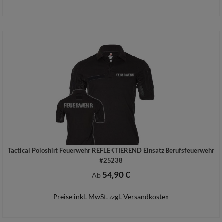
Details
Tactical Poloshirt Feuerwehr REFLEKTIEREND Einsatz Berufsfeuerwehr
#25238
54,90 €
Regulärer Preis:
Ab
Preise inkl. MwSt. zzgl. Versandkosten