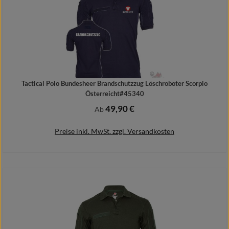
Tactical Polo Bundesheer Brandschutzzug Löschroboter Scorpio
Österreicht#45340
49,90 €
Regulärer Preis:
Ab
Preise inkl. MwSt. zzgl. Versandkosten
Details