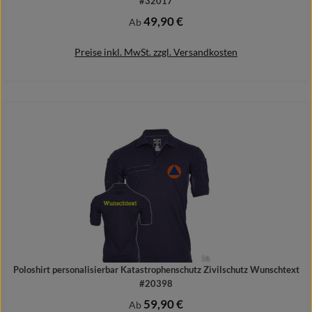
#32017
49,90 €
Regulärer Preis:
Ab
Preise inkl. MwSt. zzgl. Versandkosten
Details
Poloshirt personalisierbar Katastrophenschutz Zivilschutz Wunschtext
#20398
59,90 €
Regulärer Preis:
Ab