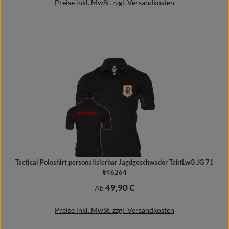
Preise inkl. MwSt. zzgl. Versandkosten
Details
Tactical Poloshirt personalisierbar Jagdgeschwader TaktLwG JG 71
#46264
49,90 €
Regulärer Preis:
Ab
Preise inkl. MwSt. zzgl. Versandkosten