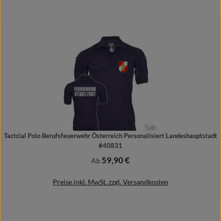
Details
Tactcial Polo Berufsfeuerwehr Österreich Personalisiert Landeshauptstadt
#40831
59,90 €
Regulärer Preis:
Ab
Preise inkl. MwSt. zzgl. Versandkosten