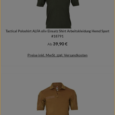
Tactical Poloshirt ALFA oliv Einsatz Shirt Arbeitskleidung Hemd Sport
#18791
39,90 €
Regulärer Preis:
Ab
Preise inkl. MwSt. zzgl. Versandkosten
Details