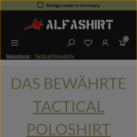
Design made in Germany
Zum Hauptinhalt springen
0
Du hast 0 Produkte 
Bekleidung
Tactical Poloshirts
DAS BEWÄHRTE
TACTICAL
POLOSHIRT