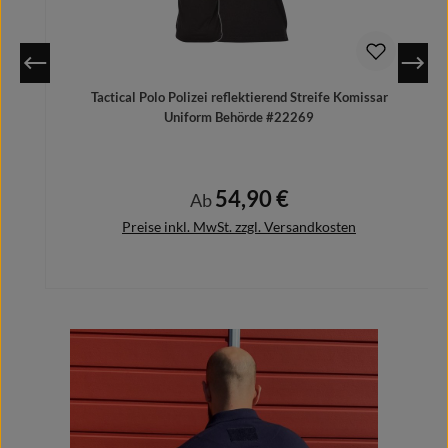
Tactical Polo Polizei reflektierend Streife Komissar
Uniform Behörde #22269
54,90 €
Regulärer Preis:
Ab
Preise inkl. MwSt. zzgl. Versandkosten
Bildergalerie überspringen
Details