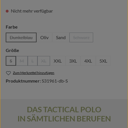
Nicht mehr verfügbar
auswählen
Farbe
Dunkelblau
Oliv
Sand
Schwarz
(Diese Option ist zurzeit nicht verfügbar.)
(Diese Option ist zurzeit n
auswählen
Größe
S
M
L
XL
XXL
3XL
4XL
5XL
(Diese Option ist zurzeit nicht verfügbar.)
(Diese Option ist zurzeit nicht verfügbar.)
(Diese Option ist zurzeit nicht verfügbar.)
(Diese Option ist zurzeit nicht verfügbar.)
Zum Merkzettel hinzufügen
Produktnummer:
S31961-db-S
DAS TACTICAL POLO
IN SÄMTLICHEN BERUFEN