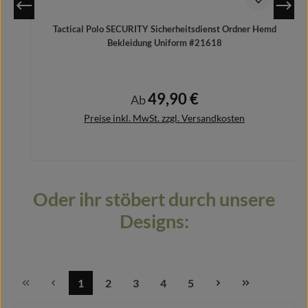
Tactical Polo SECURITY Sicherheitsdienst Ordner Hemd
Bekleidung Uniform #21618
49,90 €
Regulärer Preis:
Ab
Preise inkl. MwSt. zzgl. Versandkosten
Oder ihr stöbert durch unsere
Details
Designs:
1
2
3
4
5
Seite
Seite
Seite
Seite
Seite