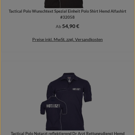
Tactical Polo Wunschtext Spezial Einheit Polo Shirt Hemd Alfashirt
#32058
54,90 €
Regulärer Preis:
Ab
Preise inkl. MwSt. zzgl. Versandkosten
Details
Tactical Polo Notarzt reflektierend Dr Arzt Rettungsdienst Hemd