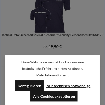
Tactical Polo Sicherheitsdienst Sicherheit Security Personenschutz #33170
49,90 €
Regulärer Preis:
Ab
Preise inkl. MwSt. zzgl. Versandkosten
Diese Website verwendet Cookies, um eine
bestmögliche Erfahrung bieten zu können.
Mehr Informationen ...
Details
Konfigurieren
Nur technisch notwendige
Alle Cookies akzeptieren