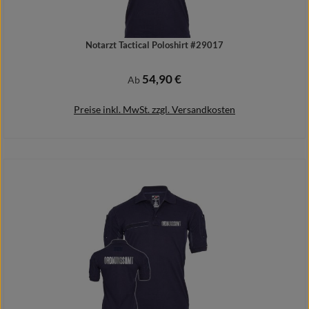
Notarzt Tactical Poloshirt #29017
54,90 €
Regulärer Preis:
Ab
Preise inkl. MwSt. zzgl. Versandkosten
Details