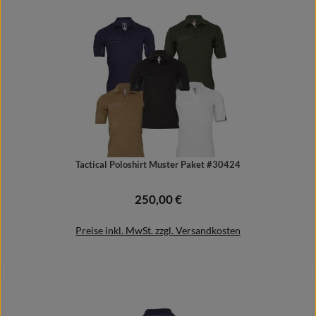
Details
Tactical Poloshirt Muster Paket #30424
250,00 €
Regulärer Preis:
Preise inkl. MwSt. zzgl. Versandkosten
In den Warenkorb