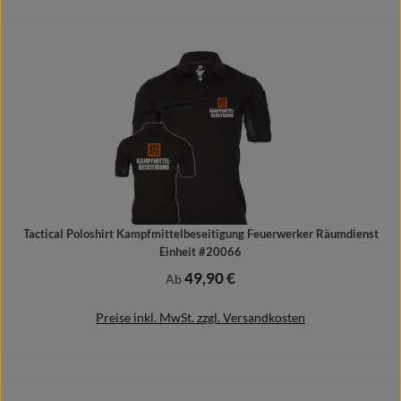
Details
Tactical Poloshirt Kampfmittelbeseitigung Feuerwerker Räumdienst
Einheit #20066
49,90 €
Regulärer Preis:
Ab
Preise inkl. MwSt. zzgl. Versandkosten