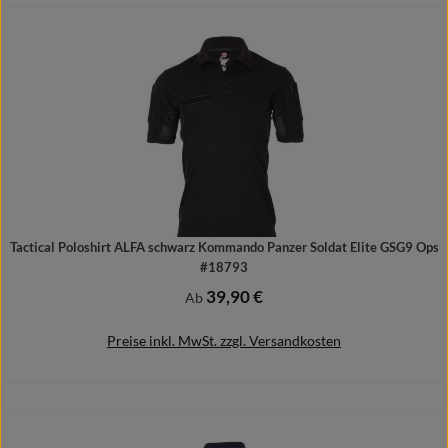
Details
Tactical Poloshirt ALFA schwarz Kommando Panzer Soldat Elite GSG9 Ops
#18793
39,90 €
Regulärer Preis:
Ab
Preise inkl. MwSt. zzgl. Versandkosten
Details