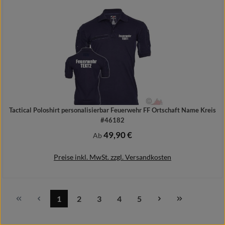
Details
Tactical Poloshirt personalisierbar Feuerwehr FF Ortschaft Name Kreis
#46182
49,90 €
Regulärer Preis:
Ab
Preise inkl. MwSt. zzgl. Versandkosten
1
2
3
4
5
Seite
Seite
Seite
Seite
Seite
Details