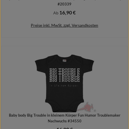
#20339
16,90 €
Regulärer Preis:
Ab
Preise inkl. MwSt. zzgl. Versandkosten
Details
Baby body Big Trouble in kleinem Körper Fun Humor Troublemaker
Nachwuchs #34550