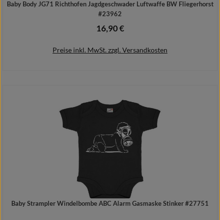
Baby Body JG71 Richthofen Jagdgeschwader Luftwaffe BW Fliegerhorst
#23962
16,90 €
Regulärer Preis:
Preise inkl. MwSt. zzgl. Versandkosten
Details
Baby Strampler Windelbombe ABC Alarm Gasmaske Stinker #27751