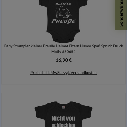
Sonderwünsche
Baby Strampler kleiner Preuße Heimat Eltern Humor Spaß Spruch Druck
Motiv #30654
16,90 €
Regulärer Preis:
Preise inkl. MwSt. zzgl. Versandkosten
Details