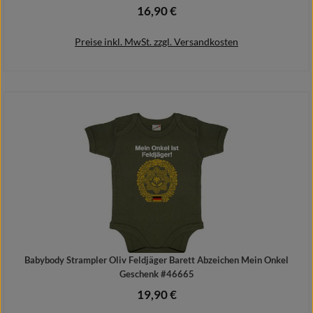
16,90 €
Regulärer Preis:
Preise inkl. MwSt. zzgl. Versandkosten
Details
Babybody Strampler Oliv Feldjäger Barett Abzeichen Mein Onkel
Geschenk #46665
19,90 €
Regulärer Preis: