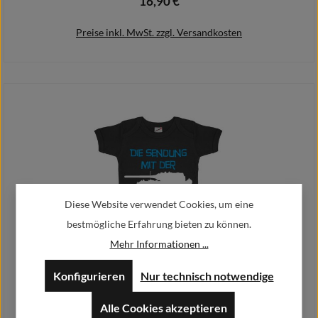
16,90 €
Regulärer Preis:
Preise inkl. MwSt. zzgl. Versandkosten
Details
Diese Website verwendet Cookies, um eine
bestmögliche Erfahrung bieten zu können.
Mehr Informationen ...
Baby Body Panzer Maus Panzerkampfwagen VIII Kubinka Humor Fun
#30658
Konfigurieren
Nur technisch notwendige
16,90 €
Regulärer Preis:
Alle Cookies akzeptieren