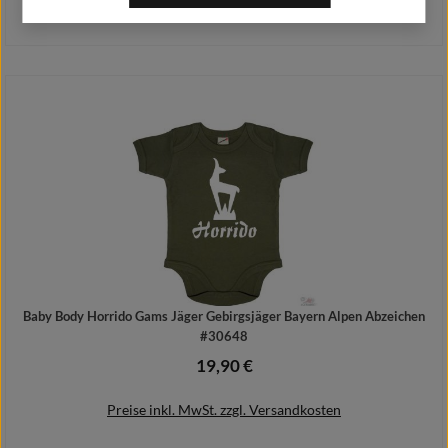
Preise inkl. MwSt. zzgl. Versandkosten
Details
Baby Body Horrido Gams Jäger Gebirgsjäger Bayern Alpen Abzeichen
#30648
19,90 €
Regulärer Preis:
Preise inkl. MwSt. zzgl. Versandkosten