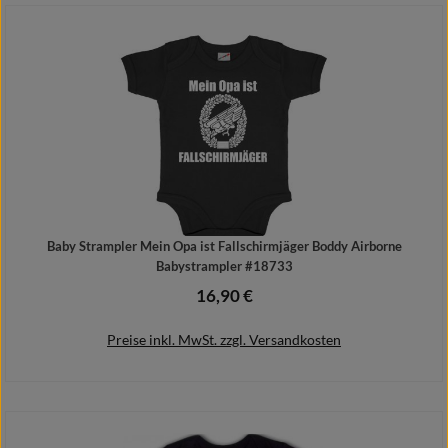
Details
Baby Strampler Mein Opa ist Fallschirmjäger Boddy Airborne
Babystrampler #18733
16,90 €
Regulärer Preis:
Preise inkl. MwSt. zzgl. Versandkosten
Details