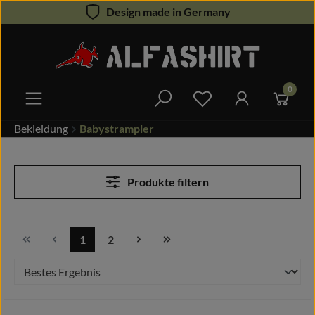
Design made in Germany
Zum Hauptinhalt springen
0
Du hast 0 Produkte 
Bekleidung
Babystrampler
Produkte filtern
1
2
Seite
Seite