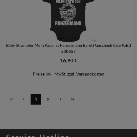
Baby Strampler Mein Papa ist Panzermann Barett Geschenk Idee PzBtl
#30657
16,90 €
Regulärer Preis:
Preise inkl. MwSt. zzgl. Versandkosten
1
2
Seite
Seite
Details