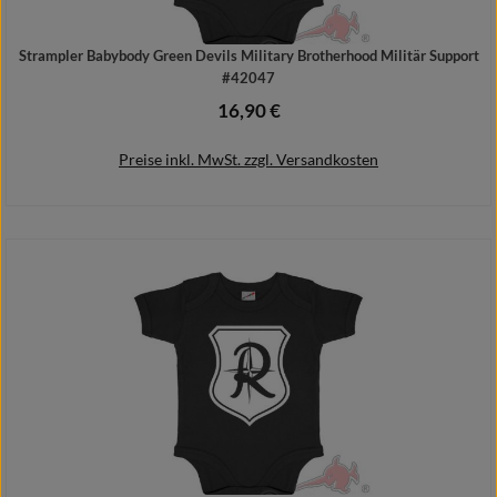
Strampler Babybody Green Devils Military Brotherhood Militär Support
#42047
16,90 €
Regulärer Preis:
Preise inkl. MwSt. zzgl. Versandkosten
Details