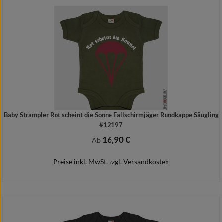
Details
Baby Strampler Rot scheint die Sonne Fallschirmjäger Rundkappe Säugling
#12197
16,90 €
Regulärer Preis:
Ab
Preise inkl. MwSt. zzgl. Versandkosten
Details