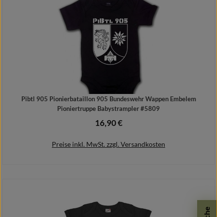
Pibtl 905 Pionierbataillon 905 Bundeswehr Wappen Embelem
Pioniertruppe Babystrampler #5809
16,90 €
Regulärer Preis:
Preise inkl. MwSt. zzgl. Versandkosten
Details