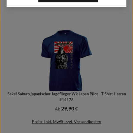
Preise inkl. MwSt. zzgl. Versandkosten
Details
Sakai Saburo japanischer Jagdflieger Wk Japan Pilot - T Shirt Herren
#14178
29,90 €
Regulärer Preis:
Ab
Preise inkl. MwSt. zzgl. Versandkosten