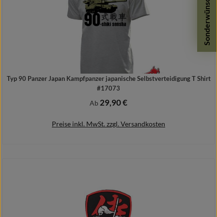
Sonderwünsche
Typ 90 Panzer Japan Kampfpanzer japanische Selbstverteidigung T Shirt
#17073
29,90 €
Regulärer Preis:
Ab
Preise inkl. MwSt. zzgl. Versandkosten
Details