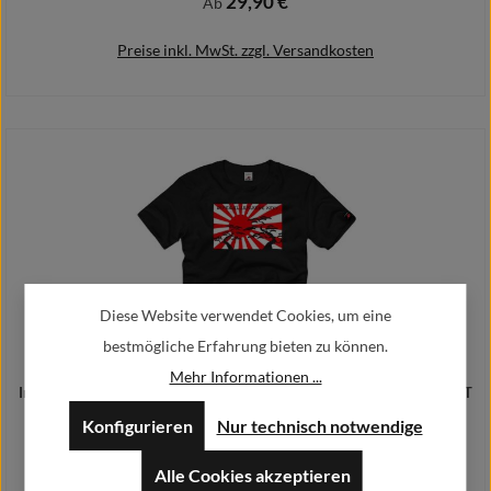
29,90 €
Regulärer Preis:
Ab
Preise inkl. MwSt. zzgl. Versandkosten
Details
Diese Website verwendet Cookies, um eine
bestmögliche Erfahrung bieten zu können.
Mehr Informationen ...
Imperial Japanese Navy Kaiserlich Japanische Marine SeestreitmachtT
Shirt #1699
Konfigurieren
Nur technisch notwendige
29,90 €
Regulärer Preis:
Ab
Alle Cookies akzeptieren