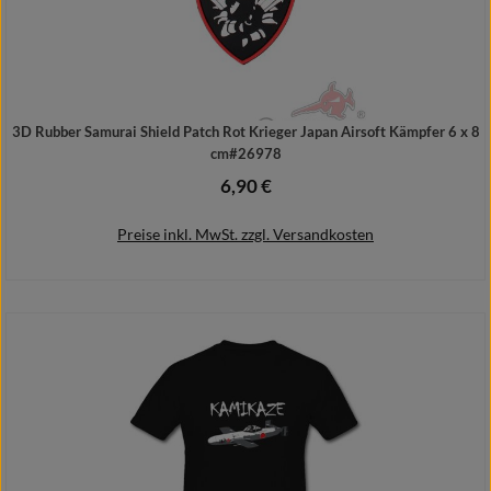
3D Rubber Samurai Shield Patch Rot Krieger Japan Airsoft Kämpfer 6 x 8
cm#26978
6,90 €
Regulärer Preis:
Preise inkl. MwSt. zzgl. Versandkosten
In den Warenkorb