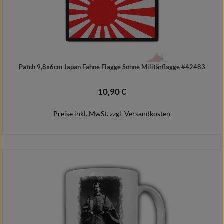
Patch 9,8x6cm Japan Fahne Flagge Sonne Militärflagge #42483
10,90 €
Regulärer Preis:
Preise inkl. MwSt. zzgl. Versandkosten
In den Warenkorb