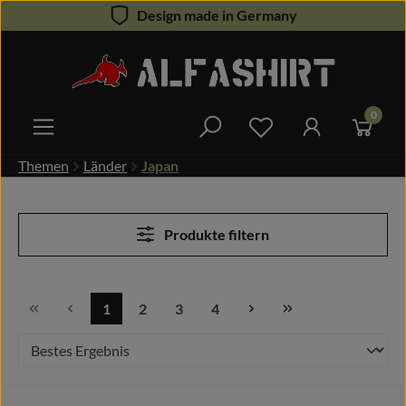
Design made in Germany
Zum Hauptinhalt springen
0
Du hast 0 Produkte 
Themen
Länder
Japan
Produkte filtern
1
2
3
4
Seite
Seite
Seite
Seite