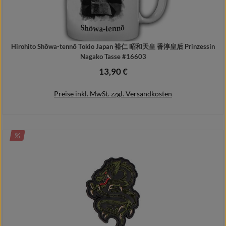
Hirohito Shōwa-tennō Tokio Japan 裕仁 昭和天皇 香淳皇后 Prinzessin
Nagako Tasse #16603
13,90 €
Regulärer Preis:
Preise inkl. MwSt. zzgl. Versandkosten
RABATT
%
In den Warenkorb