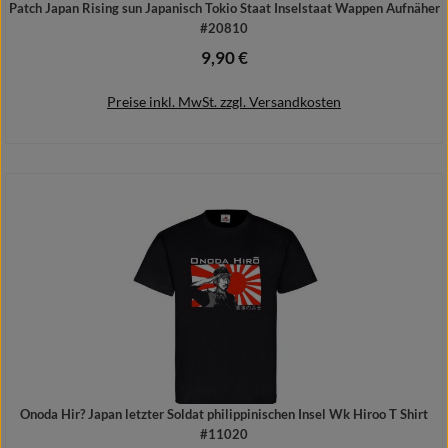
Patch Japan Rising sun Japanisch Tokio Staat Inselstaat Wappen Aufnäher
#20810
9,90 €
Regulärer Preis:
Preise inkl. MwSt. zzgl. Versandkosten
In den Warenkorb
Onoda Hir? Japan letzter Soldat philippinischen Insel Wk Hiroo T Shirt
#11020