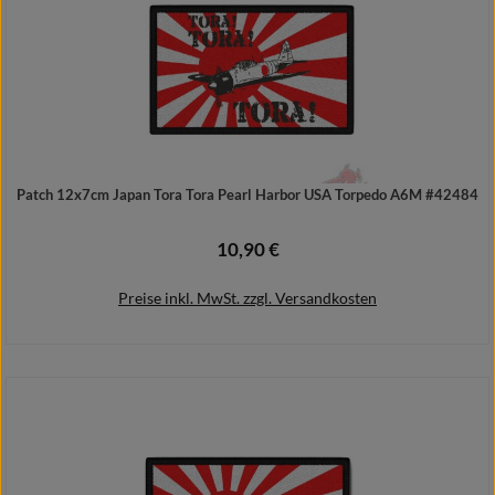
Patch 12x7cm Japan Tora Tora Pearl Harbor USA Torpedo A6M #42484
10,90 €
Regulärer Preis:
Preise inkl. MwSt. zzgl. Versandkosten
In den Warenkorb