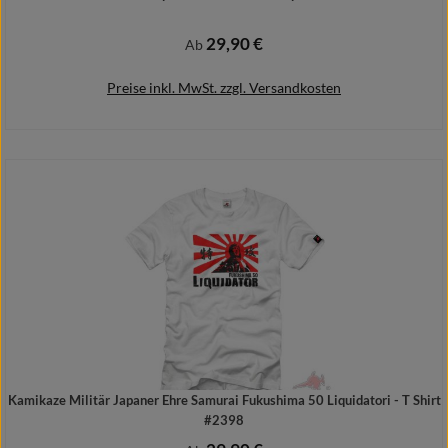
29,90 €
Regulärer Preis:
Ab
Preise inkl. MwSt. zzgl. Versandkosten
Details
Kamikaze Militär Japaner Ehre Samurai Fukushima 50 Liquidatori - T Shirt
#2398