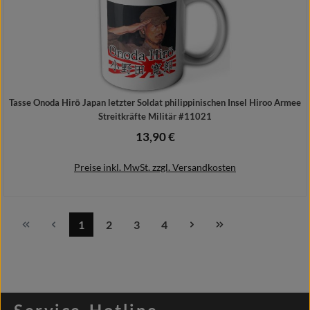
Tasse Onoda Hirō Japan letzter Soldat philippinischen Insel Hiroo Armee
Streitkräfte Militär #11021
13,90 €
Regulärer Preis:
Preise inkl. MwSt. zzgl. Versandkosten
1
2
3
4
Seite
Seite
Seite
Seite
In den Warenkorb