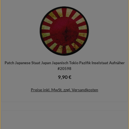
Patch Japanese Staat Japan Japanisch Tokio Pazifik Inselstaat Aufnäher
#20598
9,90 €
Regulärer Preis:
Preise inkl. MwSt. zzgl. Versandkosten
In den Warenkorb