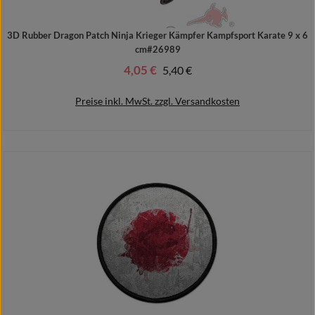
3D Rubber Dragon Patch Ninja Krieger Kämpfer Kampfsport Karate 9 x 6
cm#26989
4,05 €
Regulärer Preis:
5,40 €
Verkaufspreis:
Preise inkl. MwSt. zzgl. Versandkosten
In den Warenkorb