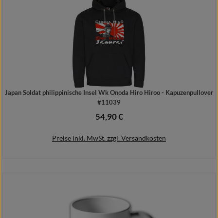
Japan Soldat philippinische Insel Wk Onoda Hiro Hiroo - Kapuzenpullover
#11039
54,90 €
Regulärer Preis:
Preise inkl. MwSt. zzgl. Versandkosten
Details