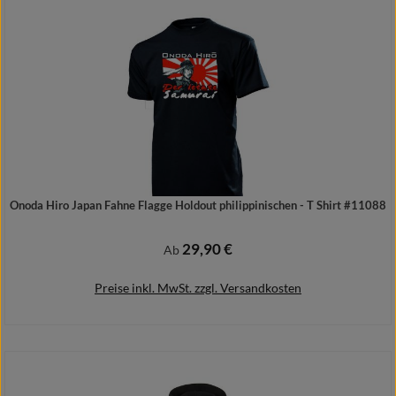
Details
Onoda Hiro Japan Fahne Flagge Holdout philippinischen - T Shirt #11088
29,90 €
Regulärer Preis:
Ab
Preise inkl. MwSt. zzgl. Versandkosten
Details