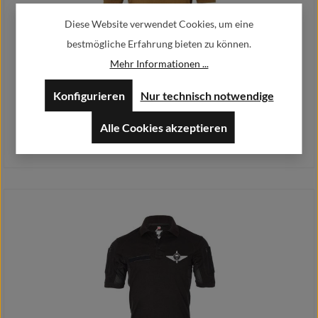
Diese Website verwendet Cookies, um eine
bestmögliche Erfahrung bieten zu können.
Mehr Informationen ...
Tactical Polo Europäischen Militär- Fallschirmsprungverband EMFV
European #26201
Konfigurieren
Nur technisch notwendige
29,90 €
Regulärer Preis:
Ab
Alle Cookies akzeptieren
Preise inkl. MwSt. zzgl. Versandkosten
Details