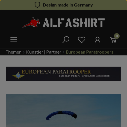
Design made in Germany
Zum Hauptinhalt springen
0
Du hast 0 Produkte 
Themen
Künstler | Partner
European Paratroopers