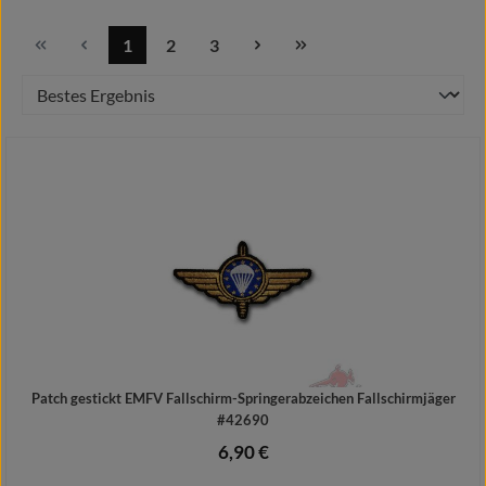
1
2
3
Seite
Seite
Seite
Patch gestickt EMFV Fallschirm-Springerabzeichen Fallschirmjäger
#42690
6,90 €
Regulärer Preis: