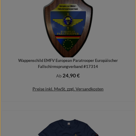
Wappenschild EMFV European Paratrooper Europäischer
Fallschirmsprungverband #17314
24,90 €
Regulärer Preis:
Ab
Preise inkl. MwSt. zzgl. Versandkosten
Details