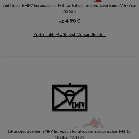
Aufkleber EMFV Europäischer Militär Fallschirmsprungverband eV 6x7cm
A2655
4,90 €
Regulärer Preis:
Ab
Preise inkl. MwSt. zzgl. Versandkosten
Details
Taktisches Zeichen EMFV European Paratrooper Europäischen Militär
10x8cm#A4270