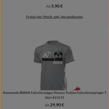
5,90 €
Regulärer Preis:
Ab
Preise inkl. MwSt. zzgl. Versandkosten
Details
Kommando BIWAK Fallschirmjäger Klatovy Tschien Fallschirmspringer T
Shirt #15519
29,90 €
Regulärer Preis:
Ab