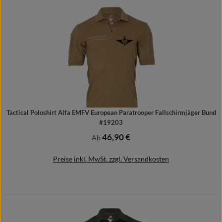
Details
Tactical Poloshirt Alfa EMFV European Paratrooper Fallschirmjäger Bund
#19203
46,90 €
Regulärer Preis:
Ab
Preise inkl. MwSt. zzgl. Versandkosten
Details