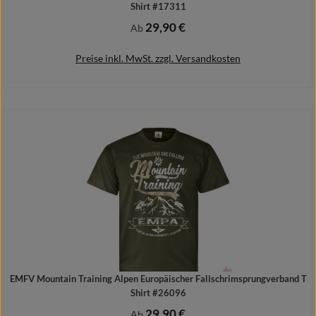
Shirt #17311
29,90 €
Regulärer Preis:
Ab
Preise inkl. MwSt. zzgl. Versandkosten
Details
EMFV Mountain Training Alpen Europäischer Fallschrimsprungverband T
Shirt #26096
29,90 €
Regulärer Preis:
Ab