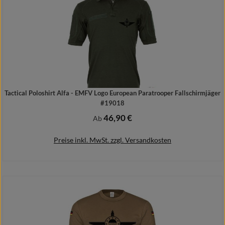
Tactical Poloshirt Alfa - EMFV Logo European Paratrooper Fallschirmjäger
#19018
46,90 €
Regulärer Preis:
Ab
Preise inkl. MwSt. zzgl. Versandkosten
Details