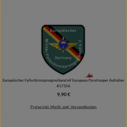
In den Warenkorb
Europäischer Fallschirmsprungverband eV European Paratrooper Aufnäher
#17356
9,90 €
Regulärer Preis:
Preise inkl. MwSt. zzgl. Versandkosten