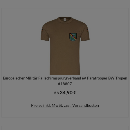
In den Warenkorb
Europäischer Militär Fallschirmsprungverband eV Paratrooper BW Tropen
#18807
34,90 €
Regulärer Preis:
Ab
Preise inkl. MwSt. zzgl. Versandkosten