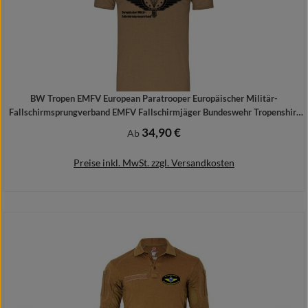
BW Tropen EMFV European Paratrooper Europäischer Militär-
Fallschirmsprungverband EMFV Fallschirmjäger Bundeswehr Tropenshirt
Abzeichen
34,90 €
Regulärer Preis:
Ab
Preise inkl. MwSt. zzgl. Versandkosten
Details