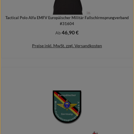
Tactical Polo Alfa EMFV Europäischer Militär Fallschirmsprungverband
#31604
46,90 €
Regulärer Preis:
Ab
Preise inkl. MwSt. zzgl. Versandkosten
Details