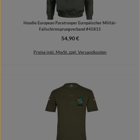
Hoodie European Paratrooper Europäischer Militär-
Fallschirmsprungverband #45815
54,90 €
Regulärer Preis:
Preise inkl. MwSt. zzgl. Versandkosten
Details