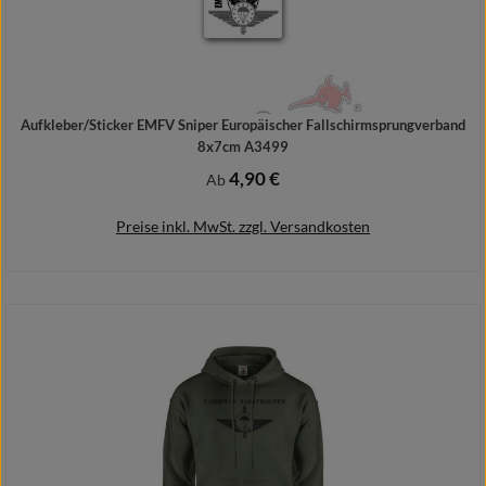
Aufkleber/Sticker EMFV Sniper Europäischer Fallschirmsprungverband
8x7cm A3499
4,90 €
Regulärer Preis:
Ab
Preise inkl. MwSt. zzgl. Versandkosten
Details