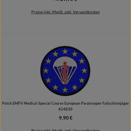
Preise inkl. MwSt. zzgl. Versandkosten
Details
Patch EMFV Medical Special Course European Paratrooper Fallschirmjäger
#24830
9,90 €
Regulärer Preis:
Preise inkl. MwSt. zzgl. Versandkosten