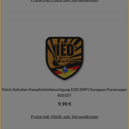
In den Warenkorb
Patch Aufnäher Kampfmittelbeseitigung EOD EMFV European Paratrooper
#20107
9,90 €
Regulärer Preis:
Preise inkl. MwSt. zzgl. Versandkosten