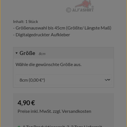
Inhalt:
1 Stück
- Größenauswahl bis 45cm (Größte/ Längste Maß)
- Digitalgedruckter Aufkleber
Größe
8cm
Wähle die gewünschte Größe aus.
Regulärer Preis:
4,90 €
Preise inkl. MwSt. zzgl. Versandkosten
1 Tag Produktionszeit, 2-3 Tage Lieferzeit