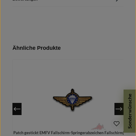
Produktgalerie überspringen
Ähnliche Produkte
Sonderwünsche
Patch gestickt EMFV Fallschirm-Springerabzeichen Fallschirmjäger