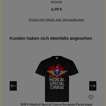
#42690
6,90 €
Regulärer Preis:
Preise inkl. MwSt. zzgl. Versandkosten
Produktgalerie überspringen
Kunden haben sich ebenfalls angesehen
In den Warenkorb
EMFV Medical Special Course European Paratrooper