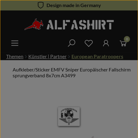
Design made in Germany
Zum Hauptinhalt springen
0
Du hast 0 Produkte 
Themen
Künstler | Partner
European Paratroopers
Aufkleber/Sticker EMFV Sniper Europäischer Fallschirm
sprungverband 8x7cm A3499
Bildergalerie überspringen