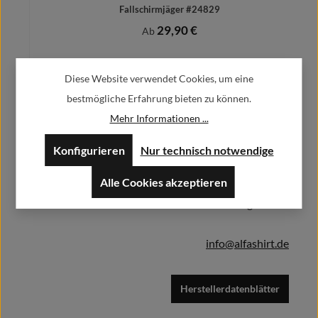
Fallschirmjäger #24829
29,90 €
Regulärer Preis:
Ab
Preise inkl. MwSt. zzgl. Versandkosten
Diese Website verwendet Cookies, um eine
bestmögliche Erfahrung bieten zu können.
Mehr Informationen ...
Herstellerinformationen:
Details
Konfigurieren
Nur technisch notwendige
Alfa GmbH / Alfashirt
Alle Cookies akzeptieren
Weisweilerstr.20-22
52379 Langerwehe
info@alfashirt.de
Herstellerdatenblätter