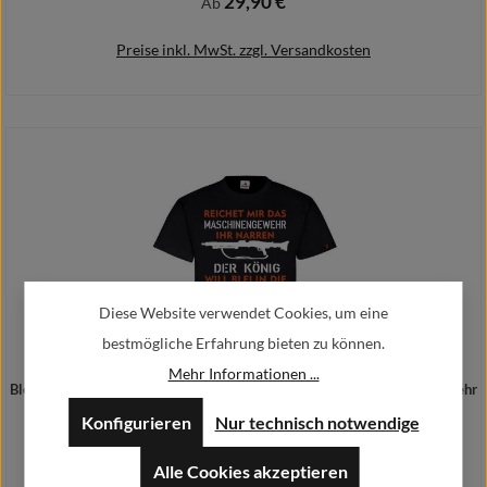
29,90 €
Regulärer Preis:
Ab
Preise inkl. MwSt. zzgl. Versandkosten
Details
Diese Website verwendet Cookies, um eine
bestmögliche Erfahrung bieten zu können.
Mehr Informationen ...
Blei in die Heide Maschinengewehr MG3 Narren König Laune Bundeswehr
#30871
Konfigurieren
Nur technisch notwendige
29,90 €
Regulärer Preis:
Ab
Alle Cookies akzeptieren