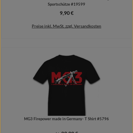
Sportschütze #19599
9,90 €
Regulärer Preis:
Preise inkl. MwSt. zzgl. Versandkosten
In den Warenkorb
MG3 Firepower made in Germany- T Shirt #5796