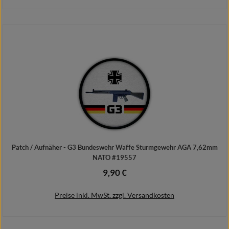
In den Warenkorb
Patch / Aufnäher - G3 Bundeswehr Waffe Sturmgewehr AGA 7,62mm
NATO #19557
9,90 €
Regulärer Preis:
Preise inkl. MwSt. zzgl. Versandkosten