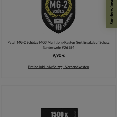
Sonderwünsche
Patch MG-2 Schütze MG3 Munitions-Kasten Gurt Ersatzlauf Schutz
Bundeswehr #26154
9,90 €
Regulärer Preis:
Preise inkl. MwSt. zzgl. Versandkosten
In den Warenkorb