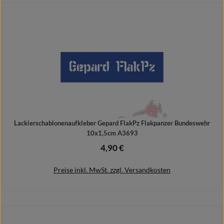
In den Warenkorb
Lackierschablonenaufkleber Gepard FlakPz Flakpanzer Bundeswehr
10x1,5cm A3693
4,90 €
Regulärer Preis:
Preise inkl. MwSt. zzgl. Versandkosten
In den Warenkorb