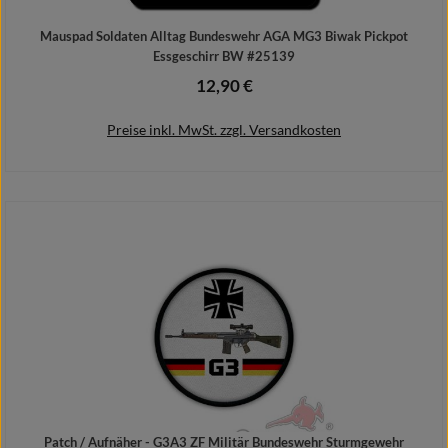
Mauspad Soldaten Alltag Bundeswehr AGA MG3 Biwak Pickpot
Essgeschirr BW #25139
12,90 €
Regulärer Preis:
Preise inkl. MwSt. zzgl. Versandkosten
In den Warenkorb
Patch / Aufnäher - G3A3 ZF Militär Bundeswehr Sturmgewehr