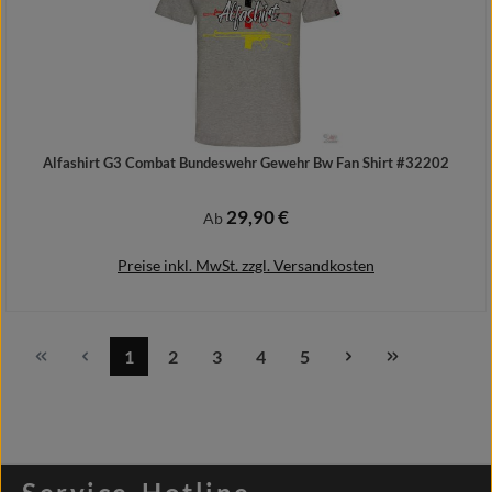
Alfashirt G3 Combat Bundeswehr Gewehr Bw Fan Shirt #32202
29,90 €
Regulärer Preis:
Ab
Preise inkl. MwSt. zzgl. Versandkosten
1
2
3
4
5
Seite
Seite
Seite
Seite
Seite
Details