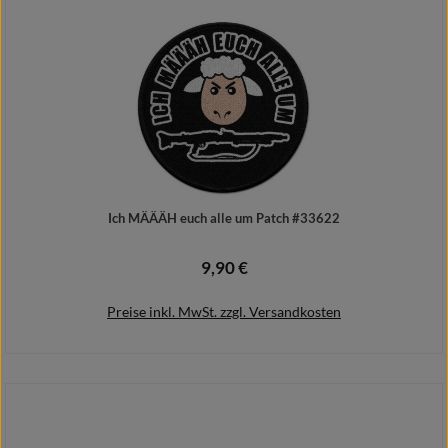
Ich MÄÄÄH euch alle um Patch #33622
9,90 €
Regulärer Preis:
Preise inkl. MwSt. zzgl. Versandkosten
In den Warenkorb