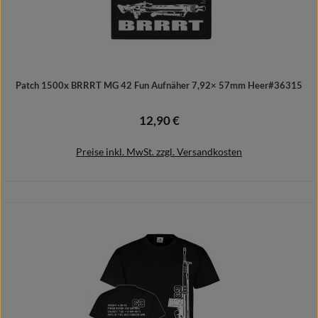
Patch 1500x BRRRT MG 42 Fun Aufnäher 7,92× 57mm Heer#36315
12,90 €
Regulärer Preis:
Preise inkl. MwSt. zzgl. Versandkosten
In den Warenkorb