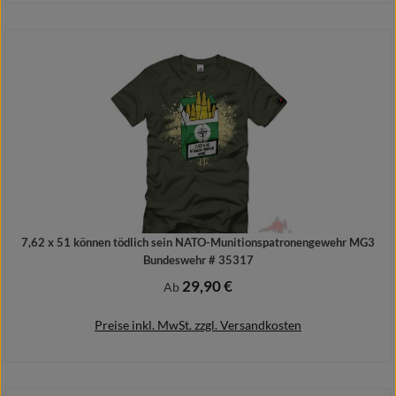
In den Warenkorb
7,62 x 51 können tödlich sein NATO-Munitionspatronengewehr MG3
Bundeswehr # 35317
29,90 €
Regulärer Preis:
Ab
Preise inkl. MwSt. zzgl. Versandkosten