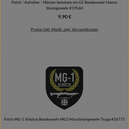
Patch / Aufnäher - Männer benutzen ein G3 Bundeswehr Humor
Sturmgewehr #19560
9,90 €
Regulärer Preis:
Preise inkl. MwSt. zzgl. Versandkosten
In den Warenkorb
Patch MG-1 Schütze Bundeswehr MG3 Maschinengewehr Trupp #26775