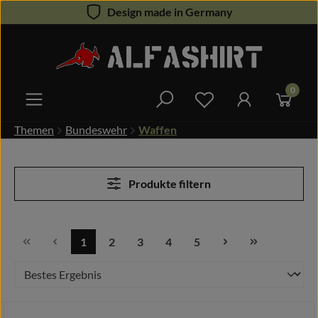
Design made in Germany
Zum Hauptinhalt springen
0
Du hast 0 Produkte 
Themen
Bundeswehr
Waffen
Produkte filtern
1
2
3
4
5
Seite
Seite
Seite
Seite
Seite