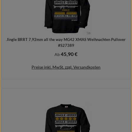
Jingle BRRT 7,92mm all the way MG42 XMAS Weihnachten Pullover
#S27389
45,90 €
Regulärer Preis:
Ab
Preise inkl. MwSt. zzgl. Versandkosten
Details