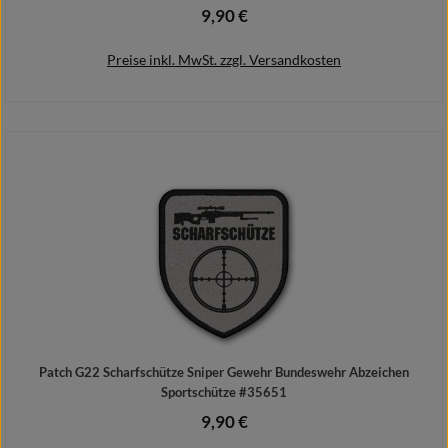
9,90 €
Regulärer Preis:
Preise inkl. MwSt. zzgl. Versandkosten
In den Warenkorb
Patch G22 Scharfschütze Sniper Gewehr Bundeswehr Abzeichen
Sportschütze #35651
9,90 €
Regulärer Preis: