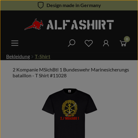
Design made in Germany
Zum Hauptinhalt springen
0
Du hast 0 Produkte 
Bekleidung
T-Shirt
2 Kompanie MSichBtl 1 Bundeswehr Marinesicherungs
bataillon - T Shirt #11028
Bildergalerie überspringen