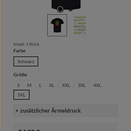
Inhalt:
1 Stück
auswählen
Farbe
Schwarz
auswählen
Größe
S
M
L
XL
XXL
3XL
4XL
5XL
zusätzlicher Ärmeldruck
Regulärer Preis: