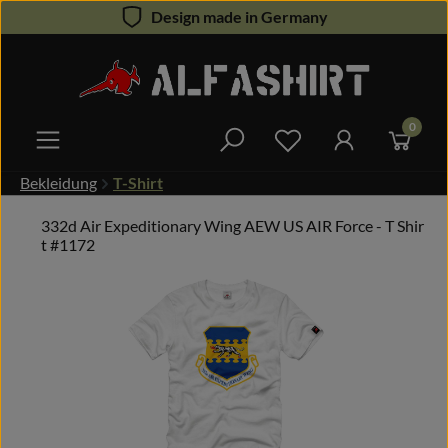
Design made in Germany
Zum Hauptinhalt springen
0
Du hast 0 Produkte 
Bekleidung
T-Shirt
332d Air Expeditionary Wing AEW US AIR Force - T Shir
t #1172
Bildergalerie überspringen