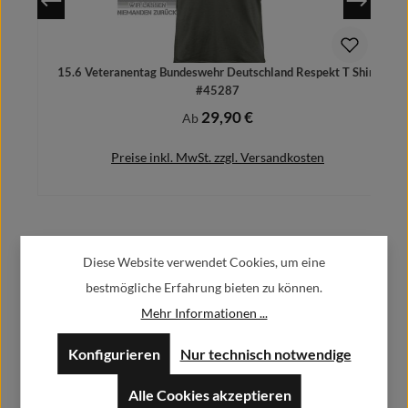
15.6 Veteranentag Bundeswehr Deutschland Respekt T Shirt
#45287
29,90 €
Regulärer Preis:
Ab
Preise inkl. MwSt. zzgl. Versandkosten
Herstellerinformationen:
Details
Diese Website verwendet Cookies, um eine
bestmögliche Erfahrung bieten zu können.
Alfa GmbH / Alfashirt
Mehr Informationen ...
Weisweilerstr.20-22
52379 Langerwehe
Konfigurieren
Nur technisch notwendige
info@alfashirt.de
Alle Cookies akzeptieren