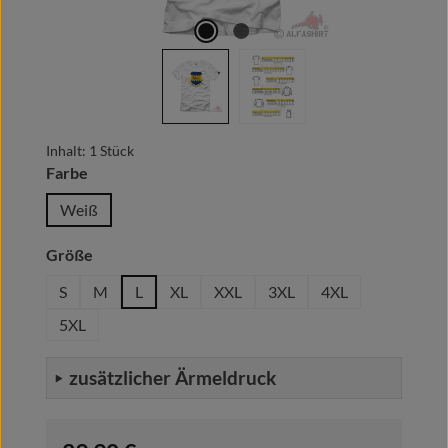
Inhalt:
1 Stück
auswählen
Farbe
Weiß
auswählen
Größe
S
M
L
XL
XXL
3XL
4XL
5XL
zusätzlicher Ärmeldruck
Regulärer Preis: