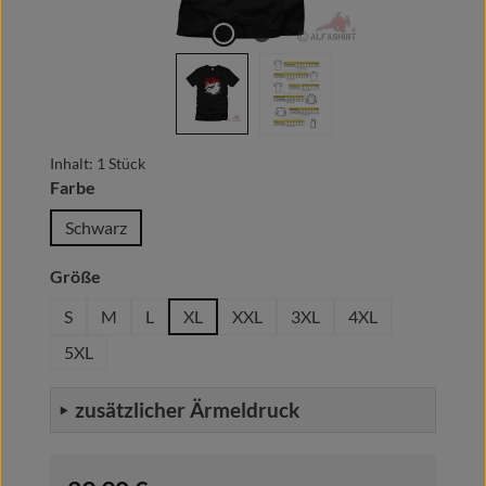
Inhalt:
1 Stück
auswählen
Farbe
Schwarz
auswählen
Größe
S
M
L
XL
XXL
3XL
4XL
5XL
zusätzlicher Ärmeldruck
Regulärer Preis: