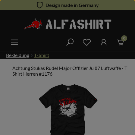
Design made in Germany
Zum Hauptinhalt springen
0
Du hast 0 Produkte 
Bekleidung
T-Shirt
Achtung Stukas Rudel Major Offizier Ju 87 Luftwaffe - T
Shirt Herren #1176
Bildergalerie überspringen