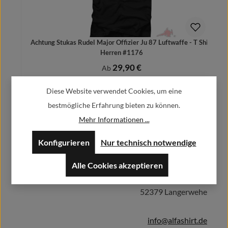
Achtung Stukas Rudel Major Offizier Ju 87 Luftwaffe - T Shirt
Herren #1176
29,90 €
Regulärer Preis:
Ab
Preise inkl. MwSt. zzgl. Versandkosten
Diese Website verwendet Cookies, um eine
bestmögliche Erfahrung bieten zu können.
Mehr Informationen ...
Herstellerinformationen:
Details
Konfigurieren
Nur technisch notwendige
Alle Cookies akzeptieren
Alfa GmbH / Alfashirt
Weisweilerstr.20-22
52379 Langerwehe
info@alfashirt.de