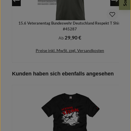
15.6 Veteranentag Bundeswehr Deutschland Respekt T Shirt
#45287
29,90 €
Regulärer Preis:
Ab
Preise inkl. MwSt. zzgl. Versandkosten
Produktgalerie überspringen
Kunden haben sich ebenfalls angesehen
Details