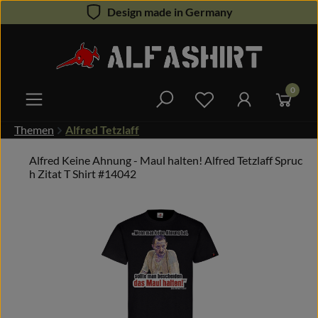
Design made in Germany
Zum Hauptinhalt springen
0
Du hast 0 Produkte 
Themen
Alfred Tetzlaff
Alfred Keine Ahnung - Maul halten! Alfred Tetzlaff Spruc
h Zitat T Shirt #14042
Bildergalerie überspringen