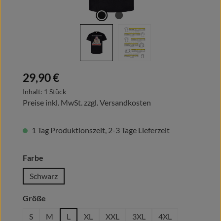
Regulärer Preis:
29,90 €
Inhalt:
1 Stück
Preise inkl. MwSt. zzgl. Versandkosten
1 Tag Produktionszeit, 2-3 Tage Lieferzeit
auswählen
Farbe
Schwarz
auswählen
Größe
S
M
L
XL
XXL
3XL
4XL