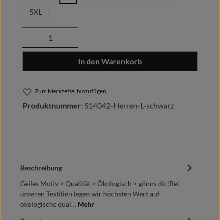
5XL
Produkt Anzahl: Gib den gewünschten Wert
In den Warenkorb
Zum Merkzettel hinzufügen
Produktnummer:
S14042-Herren-L-schwarz
Beschreibung
Geiles Motiv > Qualität > Ökologisch > gönns dir!Bei
unseren Textilien legen wir höchsten Wert auf
ökologische qual…
Mehr