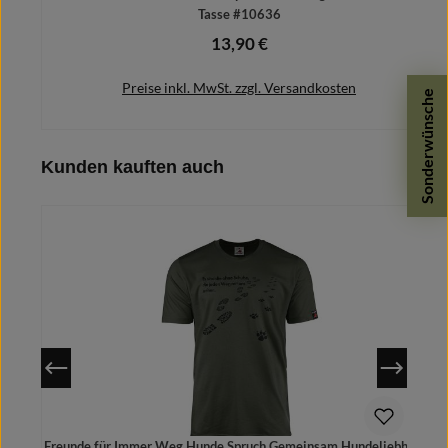
Tasse #10636
13,90 €
Regulärer Preis:
Preise inkl. MwSt. zzgl. Versandkosten
Sonderwünsche
Produktgalerie überspringen
Kunden kauften auch
In den Warenkorb
Freunde für Immer Weg Hunde Spruch Gemeinsam Hundeliebhaber
T