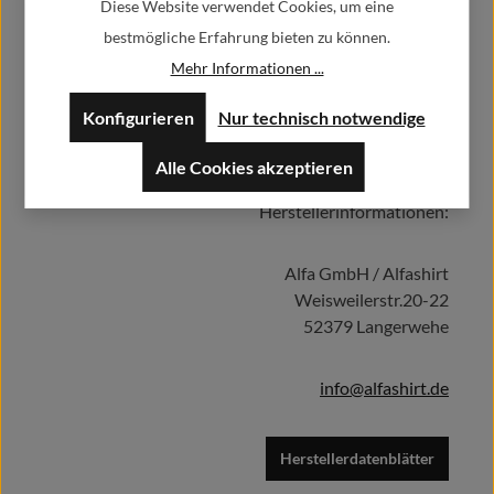
Alfred Keine Ahnung - Maul halten! Alfred Tetzlaff Spruch Zitat T
Diese Website verwendet Cookies, um eine
Shirt #14042
bestmögliche Erfahrung bieten zu können.
29,90 €
Regulärer Preis:
Mehr Informationen ...
Preise inkl. MwSt. zzgl. Versandkosten
Konfigurieren
Nur technisch notwendige
Alle Cookies akzeptieren
Herstellerinformationen:
Details
Alfa GmbH / Alfashirt
Weisweilerstr.20-22
52379 Langerwehe
info@alfashirt.de
Herstellerdatenblätter