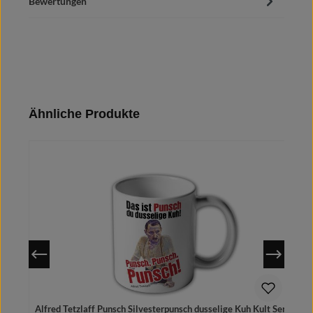
Bewertungen
Produktgalerie überspringen
Ähnliche Produkte
Alfred Tetzlaff Punsch Silvesterpunsch dusselige Kuh Kult Serie -