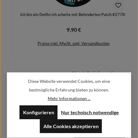
Ich bin ein Delfin ich arbeite mit Behinderten Patch #27785
P
9,90 €
Regulärer Preis:
Preise inkl. MwSt. zzgl. Versandkosten
Herstellerinformationen:
In den Warenkorb
Diese Website verwendet Cookies, um eine
bestmögliche Erfahrung bieten zu können.
Alfa GmbH / Alfashirt
Weisweilerstr.20-22
Mehr Informationen ...
52379 Langerwehe
Konfigurieren
Nur technisch notwendige
info@alfashirt.de
Alle Cookies akzeptieren