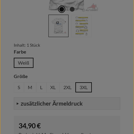
Inhalt:
1 Stück
auswählen
Farbe
Weiß
auswählen
Größe
S
M
L
XL
2XL
3XL
zusätzlicher Ärmeldruck
Regulärer Preis:
34,90 €