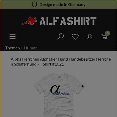
Design made in Germany
Zum Hauptinhalt springen
0
Du hast 0 Produkte 
Themen
Humor
Alpha Herrchen Alphatier Hund Hundebesitzer Herrche
n Schäferhund - T Shirt #1021
Bildergalerie überspringen