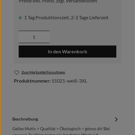
Preise inkl. MwSt. zzgl. Versandkosten
1 Tag Produktionszeit, 2-3 Tage Lieferzeit
Produkt Anzahl: Gib den gewünschten Wer
In den Warenkorb
Zum Merkzettel hinzufügen
Produktnummer:
S1021-weiß-3XL
Beschreibung
Geiles Motiv > Qualität > Ökologisch > gönns dir!Bei
unseren Textilien legen wir höchsten Wert auf