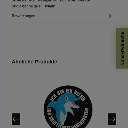
ökologische qual…
Mehr
Bewertungen
Sonderwünsche
Produktgalerie überspringen
Ähnliche Produkte