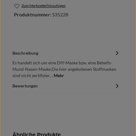
Zum Merkzettel hinzufügen
Produktnummer:
S35228
Beschreibung
Es handelt sich um eine DIY-Maske bzw. eine Behelfs-
Mund-Nasen-Maske.Die hier angebotenen Stoffmasken
sind nicht zertifizier…
Mehr
Bewertungen
Produktgalerie überspringen
Ähnliche Produkte