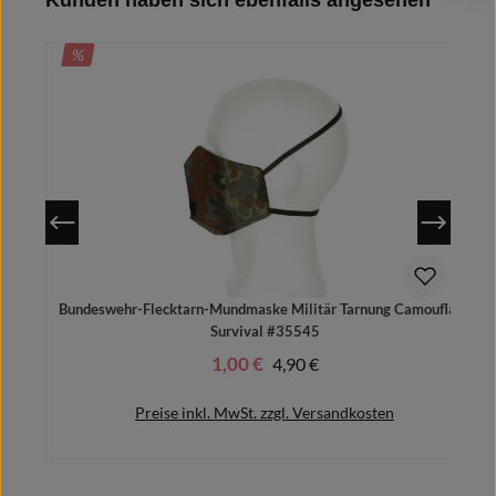
In den Warenkorb
RABATT
%
Bundeswehr-Flecktarn-Mundmaske Militär Tarnung Camouflage
K
Survival #35545
1,00 €
Regulärer Preis:
4,90 €
Verkaufspreis:
Preise inkl. MwSt. zzgl. Versandkosten