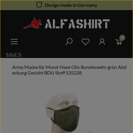
Design made in Germany
Zum Hauptinhalt springen
0
Du hast 0 Produkte 
SALE %
Army Maske für Mund-Nase Oliv Bundeswehr grün Abd
eckung Gesicht BDU Stoff S35228
Bildergalerie überspringen