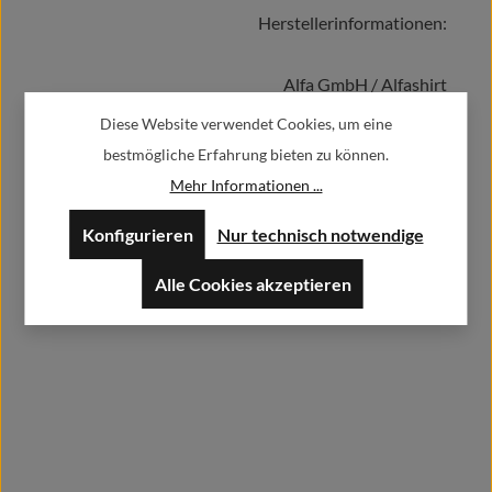
Herstellerinformationen:
In den Warenkorb
Alfa GmbH / Alfashirt
Weisweilerstr.20-22
Diese Website verwendet Cookies, um eine
52379 Langerwehe
bestmögliche Erfahrung bieten zu können.
Mehr Informationen ...
info@alfashirt.de
Konfigurieren
Nur technisch notwendige
Herstellerdatenblätter
Alle Cookies akzeptieren