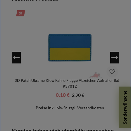
RABATT
%
3D Patch Ukraine Kiew Fahne Flagge Abzeichen Aufnäher 8x5cm
#37012
Sonderwünsche
0,10 €
Regulärer Preis:
2,90 €
Verkaufspreis:
Preise inkl. MwSt. zzgl. Versandkosten
Produktgalerie überspringen
Kunden haben sich ebenfalls angesehen