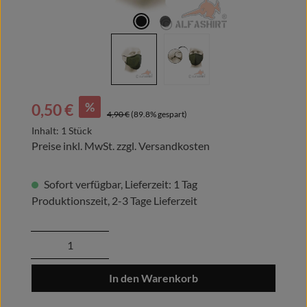
Verkaufspreis:
%
0,50 €
Regulärer Preis:
4,90 €
(89.8% gespart)
Inhalt:
1 Stück
Preise inkl. MwSt. zzgl. Versandkosten
Sofort verfügbar, Lieferzeit: 1 Tag
Produktionszeit, 2-3 Tage Lieferzeit
Produkt Anzahl: Gib den gewünschten Wert
In den Warenkorb