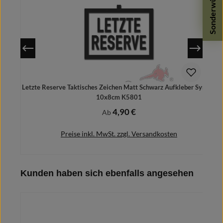
Sonderwünsche
Letzte Reserve Taktisches Zeichen Matt Schwarz Aufkleber Symbol
10x8cm K5801
4,90 €
Regulärer Preis:
Ab
Preise inkl. MwSt. zzgl. Versandkosten
Produktgalerie überspringen
Kunden haben sich ebenfalls angesehen
Details