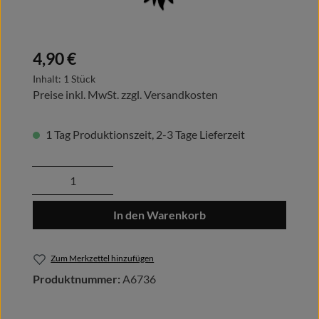
Regulärer Preis:
4,90 €
Inhalt:
1 Stück
Preise inkl. MwSt. zzgl. Versandkosten
1 Tag Produktionszeit, 2-3 Tage Lieferzeit
Produkt Anzahl: Gib den gewünschten Wert
In den Warenkorb
Zum Merkzettel hinzufügen
Produktnummer:
A6736