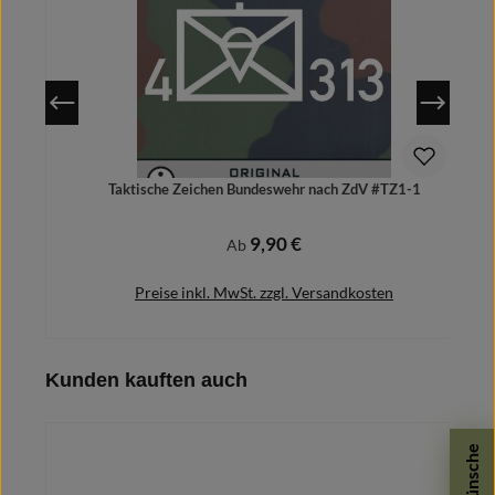
Taktische Zeichen Bundeswehr nach ZdV #TZ1-1
T
9,90 €
Regulärer Preis:
Ab
Preise inkl. MwSt. zzgl. Versandkosten
Produktgalerie überspringen
Kunden kauften auch
Details