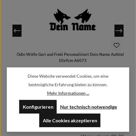
Odin Wölfe Geri und Freki Personalisiert Dein Name Aufkleber
N
10x9cm A6073
5,90 €
Regulärer Preis:
Ab
Diese Website verwendet Cookies, um eine
Preise inkl. MwSt. zzgl. Versandkosten
bestmögliche Erfahrung bieten zu können.
Mehr Informationen ...
Konfigurieren
Nur technisch notwendige
Herstellerinformationen:
Details
Alle Cookies akzeptieren
Alfa GmbH / Alfashirt