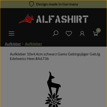
Design made in Germany
Zum Hauptinhalt springen
0
Du hast 0 Produkte 
Aufkleber
Aufkleber
Aufkleber 10x4,4cm schwarz Gams Gebirgsjäger GebJg
Edelweiss Heer.#A6736
Bildergalerie überspringen