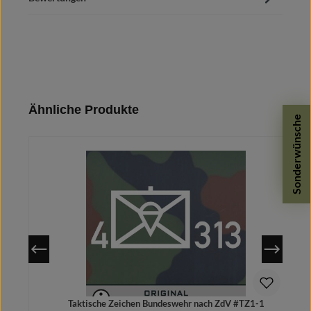
Produktgalerie überspringen
Ähnliche Produkte
Sonderwünsche
Taktische Zeichen Bundeswehr nach ZdV #TZ1-1
T