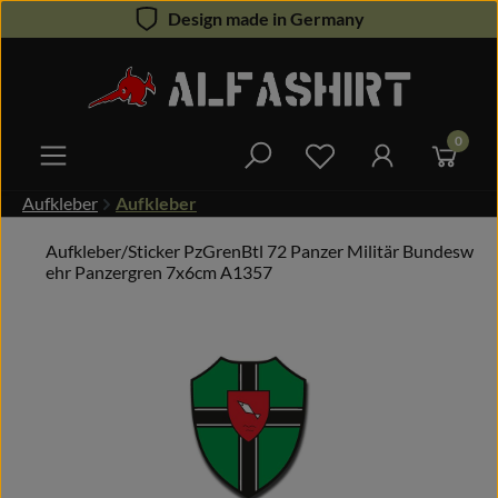
Design made in Germany
Zum Hauptinhalt springen
0
Du hast 0 Produkte 
Aufkleber
Aufkleber
Aufkleber/Sticker PzGrenBtl 72 Panzer Militär Bundesw
ehr Panzergren 7x6cm A1357
Bildergalerie überspringen