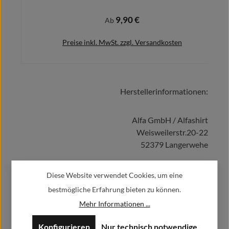
9,90 €
Regulärer Preis:
Ab
Preise inkl. MwSt. zzgl. Versandkosten
Herstellerinformationen:
Details
Alfa GmbH / Alfashirt
Weisweilerstr.20-22
52379 Langerwehe
info@alfashirt.de
Diese Website verwendet Cookies, um eine
bestmögliche Erfahrung bieten zu können.
Mehr Informationen ...
Herstellerdatenblätter
Konfigurieren
Nur technisch notwendige