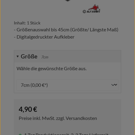
Inhalt:
1 Stück
- Größenauswahl bis 45cm (Größte/ Längste Maß)
- Digitalgedruckter Aufkleber
Größe
7cm
Wähle die gewünschte Größe aus.
Regulärer Preis:
4,90 €
Preise inkl. MwSt. zzgl. Versandkosten
1 Tag Produktionszeit, 2-3 Tage Lieferzeit