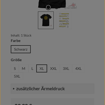
Inhalt:
1 Stück
auswählen
Farbe
Schwarz
auswählen
Größe
S
M
L
XL
XXL
3XL
4XL
5XL
zusätzlicher Ärmeldruck
Regulärer Preis: