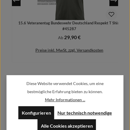
15.6 Veteranentag Bundeswehr Deutschland Respekt T Shirt
#45287
29,90 €
Regulärer Preis:
Ab
Preise inkl. MwSt. zzgl. Versandkosten
Herstellerinformationen:
Details
Diese Website verwendet Cookies, um eine
bestmögliche Erfahrung bieten zu können.
Alfa GmbH / Alfashirt
Mehr Informationen ...
Weisweilerstr.20-22
52379 Langerwehe
Konfigurieren
Nur technisch notwendige
info@alfashirt.de
Alle Cookies akzeptieren