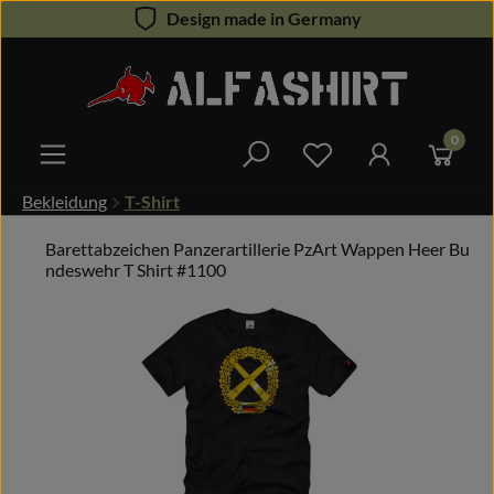
Design made in Germany
Zum Hauptinhalt springen
0
Du hast 0 Produkte 
Bekleidung
T-Shirt
Barettabzeichen Panzerartillerie PzArt Wappen Heer Bu
ndeswehr T Shirt #1100
Bildergalerie überspringen