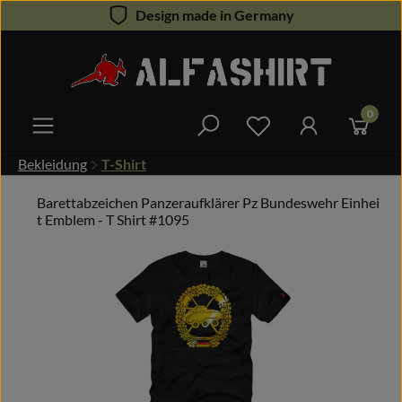
Design made in Germany
Zum Hauptinhalt springen
0
Du hast 0 Produkte 
Bekleidung
T-Shirt
Barettabzeichen Panzeraufklärer Pz Bundeswehr Einhei
t Emblem - T Shirt #1095
Bildergalerie überspringen