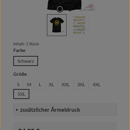
Inhalt:
1 Stück
auswählen
Farbe
Schwarz
auswählen
Größe
S
M
L
XL
XXL
3XL
4XL
5XL
zusätzlicher Ärmeldruck
Regulärer Preis: