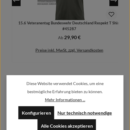
15.6 Veteranentag Bundeswehr Deutschland Respekt T Shirt
#45287
29,90 €
Regulärer Preis:
Ab
Preise inkl. MwSt. zzgl. Versandkosten
Herstellerinformationen:
Details
Diese Website verwendet Cookies, um eine
bestmögliche Erfahrung bieten zu können.
Alfa GmbH / Alfashirt
Mehr Informationen ...
Weisweilerstr.20-22
52379 Langerwehe
Konfigurieren
Nur technisch notwendige
info@alfashirt.de
Alle Cookies akzeptieren