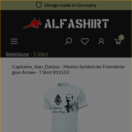
Design made in Germany
Zum Hauptinhalt springen
0
Du hast 0 Produkte 
Bekleidung
T-Shirt
Capitaine_Jean_Danjou - Mexico Symbol der Fremdenle
gion Armee - T Shirt #11553
Bildergalerie überspringen