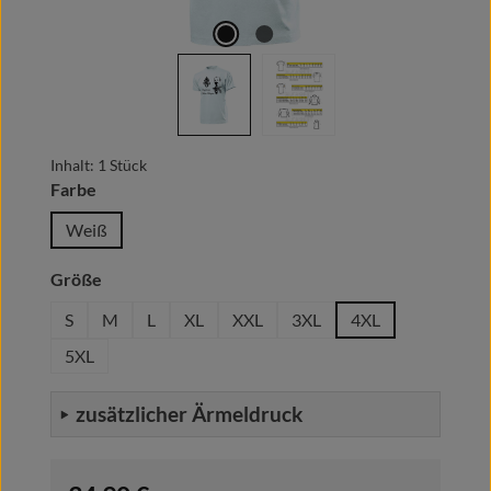
Inhalt:
1 Stück
auswählen
Farbe
Weiß
auswählen
Größe
S
M
L
XL
XXL
3XL
4XL
5XL
zusätzlicher Ärmeldruck
Regulärer Preis: