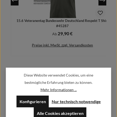
15.6 Veteranentag Bundeswehr Deutschland Respekt T Shirt
#45287
29,90 €
Regulärer Preis:
Ab
Preise inkl. MwSt. zzgl. Versandkosten
Herstellerinformationen:
Details
Diese Website verwendet Cookies, um eine
bestmögliche Erfahrung bieten zu können.
Alfa GmbH / Alfashirt
Mehr Informationen ...
Weisweilerstr.20-22
52379 Langerwehe
Konfigurieren
Nur technisch notwendige
info@alfashirt.de
Alle Cookies akzeptieren