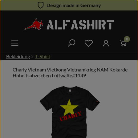
Design made in Germany
Zum Hauptinhalt springen
0
Du hast 0 Produkte 
Bekleidung
T-Shirt
Charly Vietnam Vietkong Vietnamkrieg NAM Kokarde
Hoheitsabzeichen Luftwaffe#1149
Bildergalerie überspringen