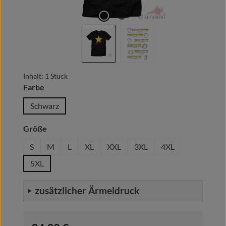
Inhalt:
1 Stück
auswählen
Farbe
Schwarz
auswählen
Größe
S
M
L
XL
XXL
3XL
4XL
5XL
zusätzlicher Ärmeldruck
Regulärer Preis: