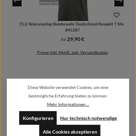
15.6 Veteranentag Bundeswehr Deutschland Respekt T Shirt
#45287
29,90 €
Regulärer Preis:
Ab
Preise inkl. MwSt. zzgl. Versandkosten
Herstellerinformationen:
Details
Diese Website verwendet Cookies, um eine
bestmögliche Erfahrung bieten zu können.
Alfa GmbH / Alfashirt
Mehr Informationen ...
Weisweilerstr.20-22
52379 Langerwehe
Konfigurieren
Nur technisch notwendige
info@alfashirt.de
Alle Cookies akzeptieren