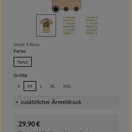
Inhalt:
1 Stück
auswählen
Farbe
Sand
auswählen
Größe
S
M
L
XL
XXL
zusätzlicher Ärmeldruck
Regulärer Preis:
29,90 €