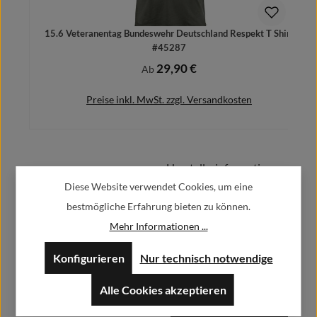
15.6 Veteranentag Bundeswehr Deutschland Respekt T Shirt
#45287
29,90 €
Regulärer Preis:
Ab
Preise inkl. MwSt. zzgl. Versandkosten
Herstellerinformationen:
Details
Diese Website verwendet Cookies, um eine
bestmögliche Erfahrung bieten zu können.
Alfa GmbH / Alfashirt
Weisweilerstr.20-22
Mehr Informationen ...
52379 Langerwehe
Konfigurieren
Nur technisch notwendige
info@alfashirt.de
Alle Cookies akzeptieren