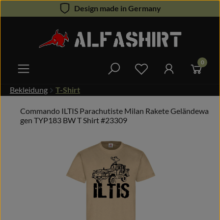
Design made in Germany
Zum Hauptinhalt springen
0
Du hast 0 Produkte 
Bekleidung
T-Shirt
Commando ILTIS Parachutiste Milan Rakete Geländewa
gen TYP183 BW T Shirt #23309
Bildergalerie überspringen