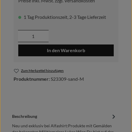
Preise inkl. MwSt. zzgl. Versandkosten
1 Tag Produktionszeit, 2-3 Tage Lieferzeit
Produkt Anzahl: Gib den gewünschten Wer
In den Warenkorb
Zum Merkzettel hinzufügen
Produktnummer:
S23309-sand-M
Beschreibung
Neu und exklusiv bei Alfashirt:Produkte mit Gemälden
des bekannten Militärmalers Lukas Wirp.Du bist auf der