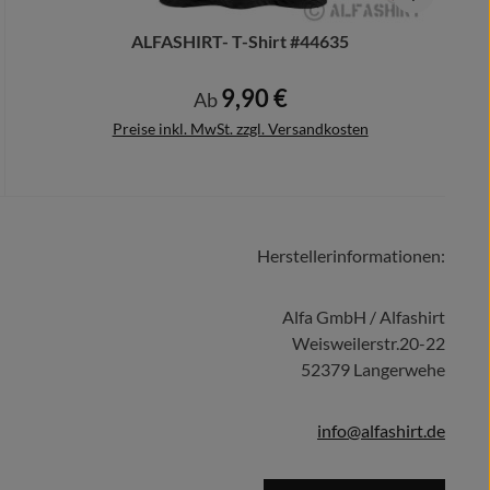
ALFASHIRT- T-Shirt #44635
9,90 €
Regulärer Preis:
Ab
Preise inkl. MwSt. zzgl. Versandkosten
Herstellerinformationen:
Details
Alfa GmbH / Alfashirt
Weisweilerstr.20-22
52379 Langerwehe
info@alfashirt.de