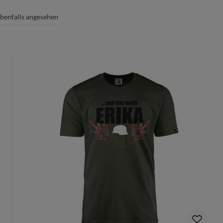
benfalls angesehen
fühl
dass du die richtige Größe wählst.
te Größe gedruckt wird, ist ein Umtausch nur aus Qualitätsmängel
n Deinen Produktvorschlag kostenlos.
rungen mehr vorgenommen werden können.