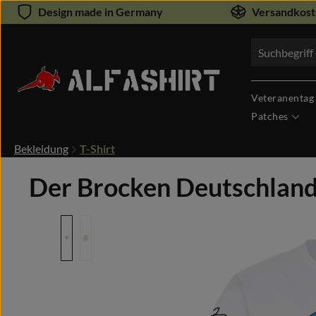
Design made in Germany
Versandkoste
um Hauptinhalt springen
Zur Suche springen
Veteranentag
Patches
Bekleidung
T-Shirt
Der Brocken Deutschland 
Bildergalerie überspringen