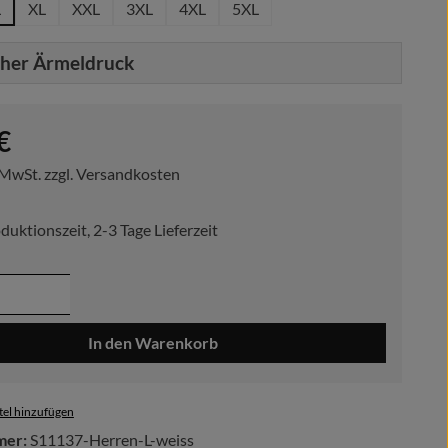
L
XL
XXL
3XL
4XL
5XL
cher Ärmeldruck
reis:
€
. MwSt. zzgl. Versandkosten
duktionszeit, 2-3 Tage Lieferzeit
 Anzahl: Gib den gewünschten Wert ein ode
In den Warenkorb
el hinzufügen
mer:
S11137-Herren-L-weiss