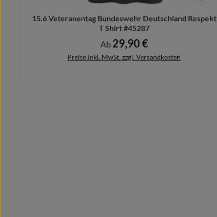
15.6 Veteranentag Bundeswehr Deutschland Respekt
T Shirt #45287
29,90 €
Regulärer Preis:
Ab
Preise inkl. MwSt. zzgl. Versandkosten
Details