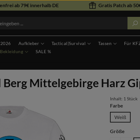
nfrei ab 79€ innerhalb DE
Gratis Patch ab 50€
 2026
Aufkleber
Tactical|Survival
Tassen
Für KF
Bekleidung
SALE %
Berg Mittelgebirge Harz Gip
Inhalt:
1 Stück
auswäh
Farbe
Weiß
auswä
Größe