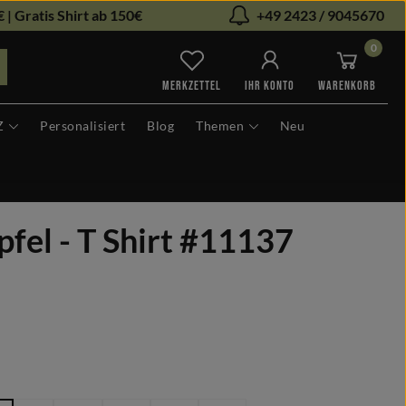
 | Gratis Shirt ab 150€
+49 2423 / 9045670
0
Du hast 0 Produkte auf dem Me
MERKZETTEL
IHR KONTO
WARENKORB
Z
Personalisiert
Blog
Themen
Neu
fel - T Shirt #11137
len
hlen