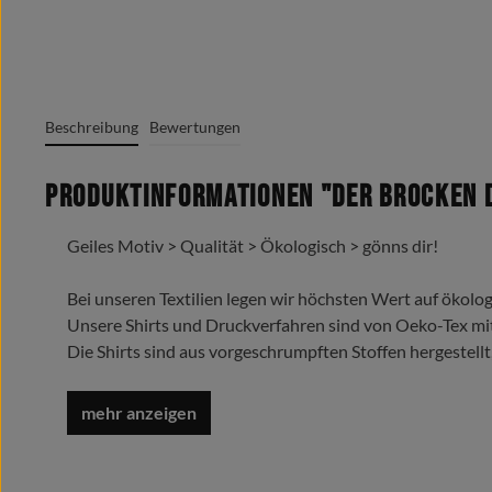
Beschreibung
Bewertungen
Produktinformationen "Der Brocken D
Geiles Motiv > Qualität > Ökologisch > gönns dir!
Bei unseren Textilien legen wir höchsten Wert auf ökolog
Unsere Shirts und Druckverfahren sind von Oeko-Tex mi
Die Shirts sind aus vorgeschrumpften Stoffen hergestellt
Trage es liebe es lebe es !
Oeko-Tex Standard 100
Grafik + Druck MADE IN GERMANY