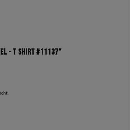
l - T Shirt #11137"
scht.