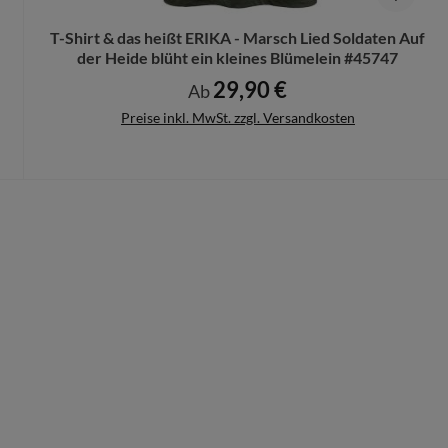
T-Shirt & das heißt ERIKA - Marsch Lied Soldaten Auf
der Heide blüht ein kleines Blümelein #45747
29,90 €
Regulärer Preis:
Ab
Preise inkl. MwSt. zzgl. Versandkosten
Details