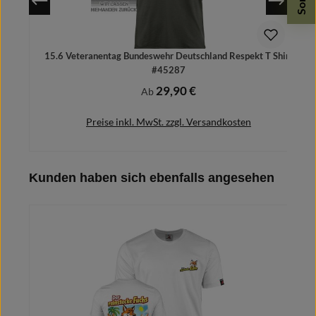
15.6 Veteranentag Bundeswehr Deutschland Respekt T Shirt
#45287
29,90 €
Regulärer Preis:
Ab
Preise inkl. MwSt. zzgl. Versandkosten
Produktgalerie überspringen
Kunden haben sich ebenfalls angesehen
Details