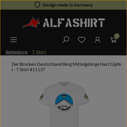
Design made in Germany
Zum Hauptinhalt springen
0
Du hast 0 Produkte 
Bekleidung
T-Shirt
Der Brocken Deutschland Berg Mittelgebirge Harz Gipfe
l - T Shirt #11137
Bildergalerie überspringen