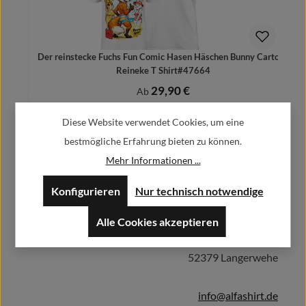
Der reinstecke Fuchs Fun Comic Hasen Häschen Bunny Cartoon
Reineke T Shirt#47664
29,90 €
Regulärer Preis:
Ab
Preise inkl. MwSt. zzgl. Versandkosten
Diese Website verwendet Cookies, um eine
bestmögliche Erfahrung bieten zu können.
Mehr Informationen ...
Herstellerinformationen:
Details
Konfigurieren
Nur technisch notwendige
Alle Cookies akzeptieren
Alfa GmbH / Alfashirt
Weisweilerstr.20-22
52379 Langerwehe
info@alfashirt.de