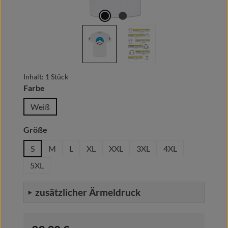
Inhalt:
1 Stück
auswählen
Farbe
Weiß
auswählen
Größe
S
M
L
XL
XXL
3XL
4XL
5XL
zusätzlicher Ärmeldruck
Regulärer Preis: