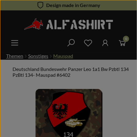
Design made in Germany
Zum Hauptinhalt springen
0
Du hast 0 Produkte 
Themen
Sonstiges
Mauspad
Deutschland Bundeswehr Panzer Leo 1a1 Bw Pzbtl 134
PzBtl 134- Mauspad #6402
Bildergalerie überspringen