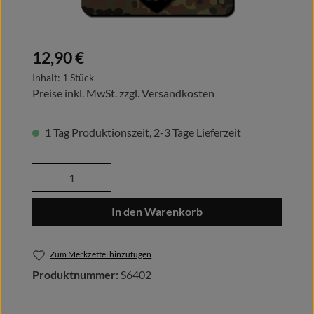
Regulärer Preis:
12,90 €
Inhalt:
1 Stück
Preise inkl. MwSt. zzgl. Versandkosten
1 Tag Produktionszeit, 2-3 Tage Lieferzeit
Produkt Anzahl: Gib den gewünschten Wert
In den Warenkorb
Zum Merkzettel hinzufügen
Produktnummer:
S6402