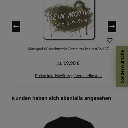
Mauspad Wunschmotiv Computer Maus #36127
Sonderwünsche
19,90 €
Regulärer Preis:
Ab
Preise inkl. MwSt. zzgl. Versandkosten
Produktgalerie überspringen
Kunden haben sich ebenfalls angesehen
Details