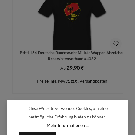
Pzbtl 134 Deutsche Bundeswehr Militär Wappen Abzeichen
Reservistenverband #4032
29,90 €
Regulärer Preis:
Ab
Preise inkl. MwSt. zzgl. Versandkosten
Diese Website verwendet Cookies, um eine
Herstellerinformationen:
Details
bestmögliche Erfahrung bieten zu können.
Mehr Informationen ...
Alfa GmbH / Alfashirt
Weisweilerstr.20-22