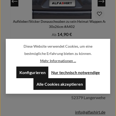
Aufkleber/Sticker Donauschwaben zu sein Heimat Wappen Adler
30x26cm #A402
14,90 €
Regulärer Preis:
Ab
Preise inkl. MwSt. zzgl. Versandkosten
Diese Website verwendet Cookies, um eine
bestmögliche Erfahrung bieten zu können.
Mehr Informationen ...
Herstellerinformationen:
Details
Konfigurieren
Nur technisch notwendige
Alle Cookies akzeptieren
Alfa GmbH / Alfashirt
Weisweilerstr.20-22
52379 Langerwehe
info@alfashirt.de