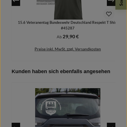
15.6 Veteranentag Bundeswehr Deutschland Respekt T Shirt
#45287
29,90 €
Regulärer Preis:
Ab
Preise inkl. MwSt. zzgl. Versandkosten
Produktgalerie überspringen
Kunden haben sich ebenfalls angesehen
Details