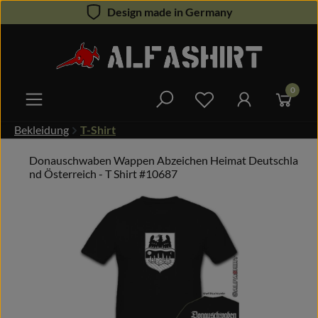
Design made in Germany
Zum Hauptinhalt springen
0
Du hast 0 Produkte 
Bekleidung
T-Shirt
Donauschwaben Wappen Abzeichen Heimat Deutschla
nd Österreich - T Shirt #10687
Bildergalerie überspringen