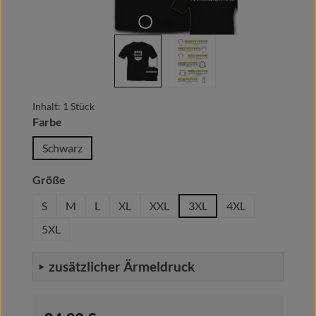
Inhalt:
1 Stück
auswählen
Farbe
Schwarz
auswählen
Größe
S
M
L
XL
XXL
3XL
4XL
5XL
zusätzlicher Ärmeldruck
Regulärer Preis: