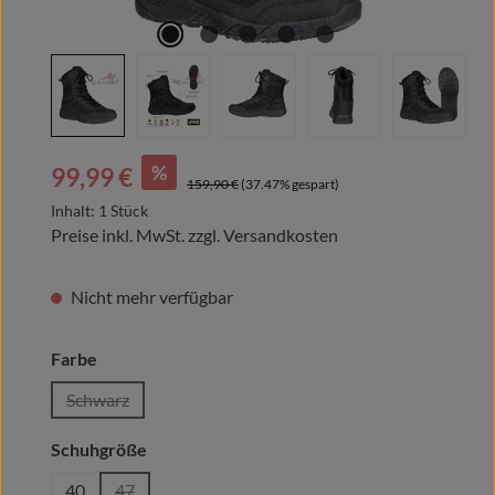
Verkaufspreis:
%
99,99 €
Regulärer Preis:
159,90 €
(37.47% gespart)
Inhalt:
1 Stück
Preise inkl. MwSt. zzgl. Versandkosten
Nicht mehr verfügbar
auswählen
Farbe
Schwarz
(Diese Option ist zurzeit nicht verfügbar.)
auswählen
Schuhgröße
40
47