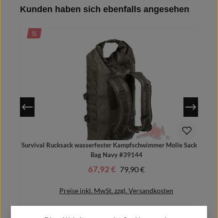
Produktgalerie überspringen
Kunden haben sich ebenfalls angesehen
In den Warenkorb
RABATT
%
Survival Rucksack wasserfester Kampfschwimmer Molle Sack Dry-
Bag Navy #39144
67,92 €
Regulärer Preis:
79,90 €
Verkaufspreis:
Preise inkl. MwSt. zzgl. Versandkosten