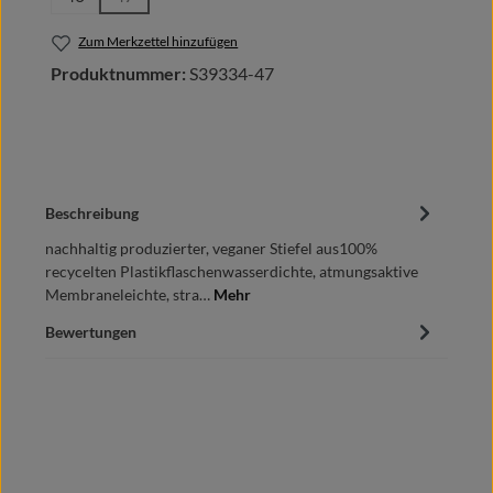
(Diese Option ist zurzeit nicht verfügbar.)
Zum Merkzettel hinzufügen
Produktnummer:
S39334-47
Beschreibung
nachhaltig produzierter, veganer Stiefel aus100%
recycelten Plastikflaschenwasserdichte, atmungsaktive
Membraneleichte, stra…
Mehr
Bewertungen