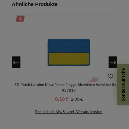
Produktgalerie überspringen
Ähnliche Produkte
RABATT
%
Sonderwünsche
3D Patch Ukraine Kiew Fahne Flagge Abzeichen Aufnäher 8x5cm
#37012
0,10 €
Regulärer Preis:
2,90 €
Verkaufspreis:
Preise inkl. MwSt. zzgl. Versandkosten