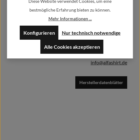
Diese Website verwendet Cookies, um eine
bestmögliche Erfahrung bieten zu können.
Herstellerinformationen:
In den Warenkorb
Mehr Informationen ...
Alfa GmbH / Alfashirt
Konfigurieren
Nur technisch notwendige
Weisweilerstr.20-22
52379 Langerwehe
Alle Cookies akzeptieren
info@alfashirt.de
Herstellerdatenblätter