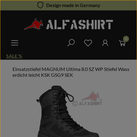
Design made in Germany
Zum Hauptinhalt springen
0
Du hast 0 Produkte 
SALE %
Einsatzstiefel MAGNUM Ultima 8.0 SZ WP Stiefel Wass
erdicht leicht KSK GSG9 SEK
Bildergalerie überspringen