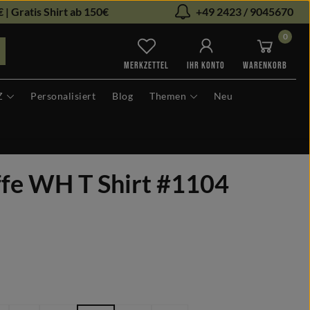
 | Gratis Shirt ab 150€
+49 2423 / 9045670
0
Du hast 0 Produkte auf dem Me
MERKZETTEL
IHR KONTO
WARENKORB
Z
Personalisiert
Blog
Themen
Neu
fe WH T Shirt #1104
len
hlen