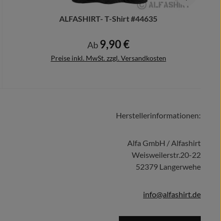
ALFASHIRT- T-Shirt #44635
9,90 €
Regulärer Preis:
Ab
Preise inkl. MwSt. zzgl. Versandkosten
Herstellerinformationen:
Details
Alfa GmbH / Alfashirt
Weisweilerstr.20-22
52379 Langerwehe
info@alfashirt.de