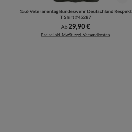
15.6 Veteranentag Bundeswehr Deutschland Respekt
T Shirt #45287
29,90 €
Regulärer Preis:
Ab
Preise inkl. MwSt. zzgl. Versandkosten
Details