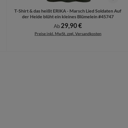
T-Shirt & das heißt ERIKA - Marsch Lied Soldaten Auf
der Heide blüht ein kleines Blümelein #45747
29,90 €
Regulärer Preis:
Ab
Preise inkl. MwSt. zzgl. Versandkosten
Details