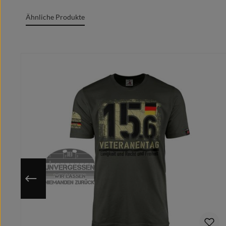
Grafik + Druck MADE IN GERMANY
Ähnliche Produkte
100% Baumwolle/cotton/coton(m.)/Algodón
Rundgesticktes Gewebe mit Doppelnähten
Produktgalerie überspringen
Rundhalsausschnitt
Marken Label am Textil sichtbar
Moderner zeitgemäßer Schnitt
Optimale Wärmeübertragung, angenehmes Tragege
Extrem glatte und fusselfreie Oberfläche
Kragenband im Nacken für cleanes Finish
Individuell auf deine ausgewählte Größe gedruckt
Nutze die hinterlegte Größentabelle um sicher zu gehen, 
Da das Motiv erst nach Bestelleingang auf deine gewähl
Du hast eine bessere/eigene Idee?
Schicke uns Deinen Motivwunsch vorab und wir designe
Bitte beachte hierbei, dass nach dem Kauf keine Ände