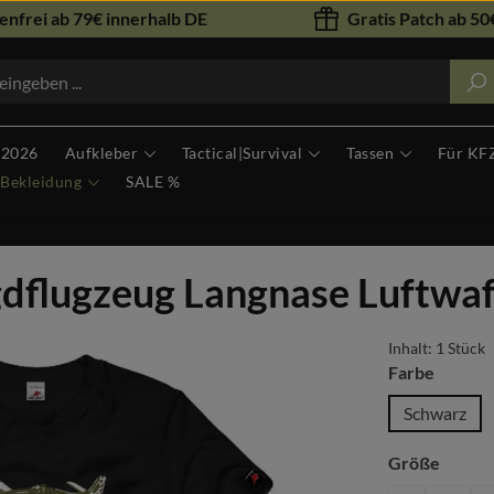
nfrei ab 79€ innerhalb DE
Gratis Patch ab 50€
 2026
Aufkleber
Tactical|Survival
Tassen
Für KF
Bekleidung
SALE %
dflugzeug Langnase Luftwaf
Inhalt:
1 Stück
auswäh
Farbe
Schwarz
auswä
Größe