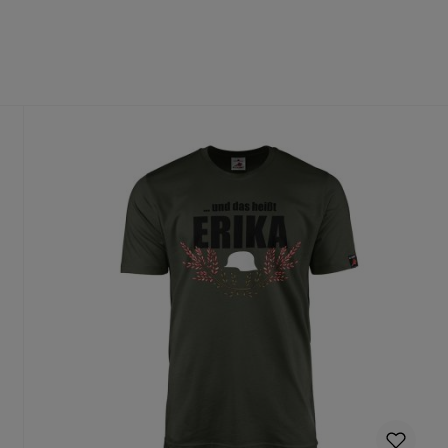
fühl
dass du die richtige Größe wählst.
te Größe gedruckt wird, ist ein Umtausch nur aus Qualitätsmängel
n Deinen Produktvorschlag kostenlos.
rungen mehr vorgenommen werden können.