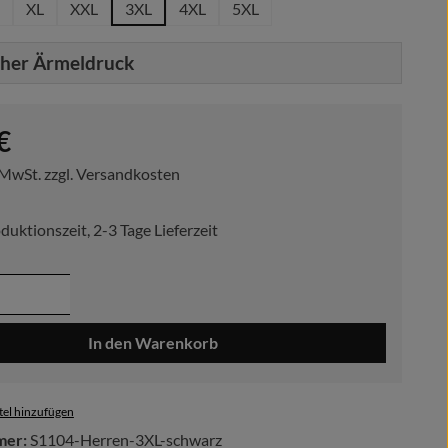
XL
XXL
3XL
4XL
5XL
cher Ärmeldruck
reis:
€
. MwSt. zzgl. Versandkosten
duktionszeit, 2-3 Tage Lieferzeit
 Anzahl: Gib den gewünschten Wert ein ode
In den Warenkorb
el hinzufügen
mer:
S1104-Herren-3XL-schwarz