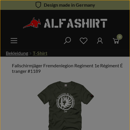
Design made in Germany
Zum Hauptinhalt springen
0
Du hast 0 Produkte 
Bekleidung
T-Shirt
Fallschirmjäger Fremdenlegion Regiment 1e Régiment É
tranger #1189
Bildergalerie überspringen