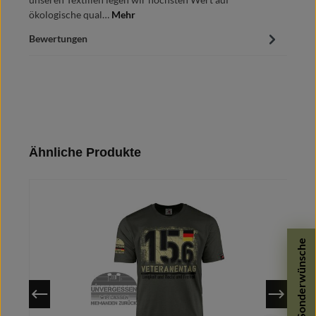
ökologische qual…
Mehr
Bewertungen
Produktgalerie überspringen
Ähnliche Produkte
Sonderwünsche