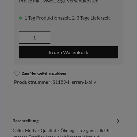
Preise inkl. MwSt. zzgl. Versandkosten
1 Tag Produktionszeit, 2-3 Tage Lieferzeit
Produkt Anzahl: Gib den gewünschten Wer
In den Warenkorb
Zum Merkzettel hinzufügen
Produktnummer:
S1189-Herren-L-oliv
Beschreibung
Geiles Motiv > Qualität > Ökologisch > gönns dir!Bei
unseren Textilien legen wir höchsten Wert auf