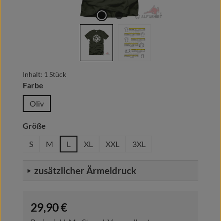
Inhalt:
1 Stück
auswählen
Farbe
Oliv
auswählen
Größe
S
M
L
XL
XXL
3XL
zusätzlicher Ärmeldruck
Regulärer Preis:
29,90 €