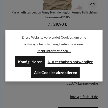
Parachutistes Legion Army Fremdenlegion Armee Fallschirmjäger
Franzosen #1185
29,90 €
Regulärer Preis:
Ab
Preise inkl. MwSt. zzgl. Versandkosten
Diese Website verwendet Cookies, um eine
bestmögliche Erfahrung bieten zu können.
Mehr Informationen ...
Herstellerinformationen:
Details
Konfigurieren
Nur technisch notwendige
Alfa GmbH / Alfashirt
Alle Cookies akzeptieren
Weisweilerstr.20-22
52379 Langerwehe
info@alfashirt.de