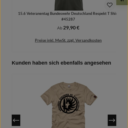
15.6 Veteranentag Bundeswehr Deutschland Respekt T Shirt
#45287
29,90 €
Regulärer Preis:
Ab
Preise inkl. MwSt. zzgl. Versandkosten
Produktgalerie überspringen
Kunden haben sich ebenfalls angesehen
Details