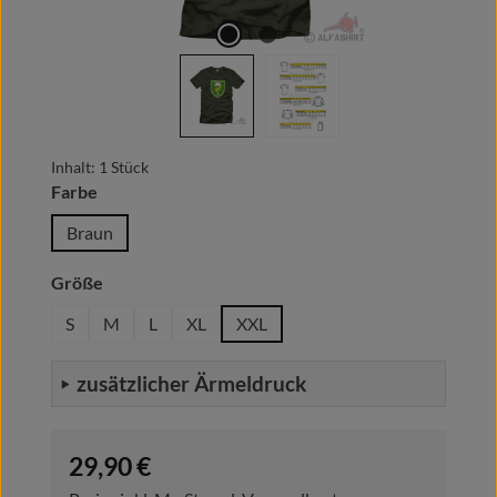
Inhalt:
1 Stück
auswählen
Farbe
Braun
auswählen
Größe
S
M
L
XL
XXL
zusätzlicher Ärmeldruck
Regulärer Preis:
29,90 €