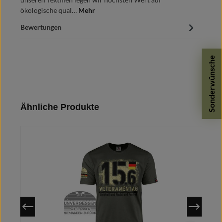
ökologische qual…
Mehr
Bewertungen
Sonderwünsche
Produktgalerie überspringen
Ähnliche Produkte