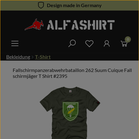
Design made in Germany
Zum Hauptinhalt springen
0
Du hast 0 Produkte 
Bekleidung
T-Shirt
Fallschirmpanzerabwehrbataillon 262 Suum Cuique Fall
schirmjäger T Shirt #2395
Bildergalerie überspringen