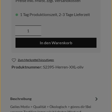
Preise inkl. MwSt. zzgl. Versandkosten
1 Tag Produktionszeit, 2-3 Tage Lieferzeit
Produkt Anzahl: Gib den gewünschten Wer
In den Warenkorb
Zum Merkzettel hinzufügen
Produktnummer:
S2395-Herren-XXL-oliv
Beschreibung
Geiles Motiv > Qualität > Ökologisch > gönns dir!Bei
unseren Textilien legen wir höchsten Wert auf