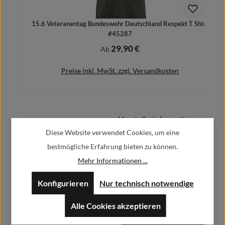
15.6 Veteranentag Bundeswehr Deutschland Respekt T Shirt
#45287
29,90 €
Regulärer Preis:
Ab
Preise inkl. MwSt. zzgl. Versandkosten
Herstellerinformationen:
Details
Diese Website verwendet Cookies, um eine
bestmögliche Erfahrung bieten zu können.
Alfa GmbH / Alfashirt
Weisweilerstr.20-22
Mehr Informationen ...
52379 Langerwehe
Konfigurieren
Nur technisch notwendige
info@alfashirt.de
Alle Cookies akzeptieren