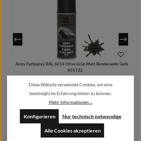
Army Farbspray RAL 6014 Olive Grün Matt Bundeswehr Gelboliv
#31722
9,90 €
Regulärer Preis:
Diese Website verwendet Cookies, um eine
Preise inkl. MwSt. zzgl. Versandkosten
bestmögliche Erfahrung bieten zu können.
Mehr Informationen ...
Konfigurieren
Nur technisch notwendige
Herstellerinformationen:
In den Warenkorb
Alle Cookies akzeptieren