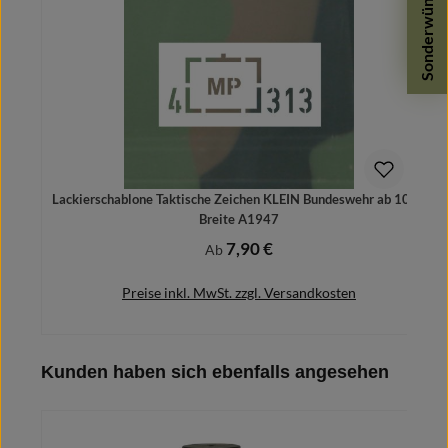
Sonderwünsche
Lackierschablone Taktische Zeichen KLEIN Bundeswehr ab 10cm
Breite A1947
7,90 €
Regulärer Preis:
Ab
Preise inkl. MwSt. zzgl. Versandkosten
Produktgalerie überspringen
Kunden haben sich ebenfalls angesehen
Details