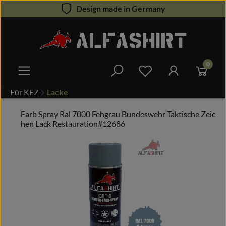
Design made in Germany
Zum Hauptinhalt springen
0
Du hast 0 Produkte 
Für KFZ
Lacke
Farb Spray Ral 7000 Fehgrau Bundeswehr Taktische Zeic
hen Lack Restauration#12686
Bildergalerie überspringen