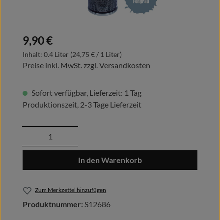
Regulärer Preis:
9,90 €
Inhalt:
0.4 Liter
(24,75 € / 1 Liter)
Preise inkl. MwSt. zzgl. Versandkosten
Sofort verfügbar, Lieferzeit: 1 Tag
Produktionszeit, 2-3 Tage Lieferzeit
Produkt Anzahl: Gib den gewünschten Wert
In den Warenkorb
Zum Merkzettel hinzufügen
Produktnummer:
S12686