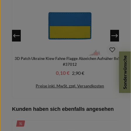
Sonderwünsche
3D Patch Ukraine Kiew Fahne Flagge Abzeichen Aufnäher 8x5cm
#37012
0,10 €
Regulärer Preis:
2,90 €
Verkaufspreis:
Preise inkl. MwSt. zzgl. Versandkosten
Produktgalerie überspringen
Kunden haben sich ebenfalls angesehen
In den Warenkorb
RABATT
%