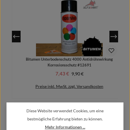
Bitumen Unterbodenschutz 4000 Antidröhnwirkung
Korrosionsschutz #12691
7,43 €
Regulärer Preis:
9,90 €
Verkaufspreis:
Preise inkl. MwSt. zzgl. Versandkosten
Diese Website verwendet Cookies, um eine
Herstellerinformationen:
In den Warenkorb
bestmögliche Erfahrung bieten zu können.
Mehr Informationen ...