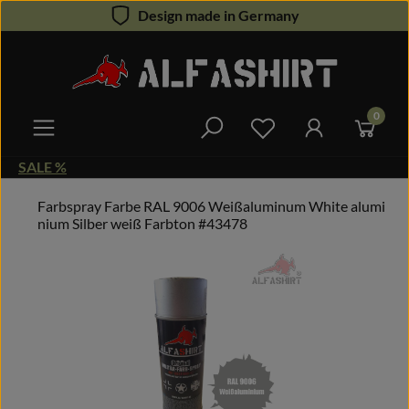
Design made in Germany
Zum Hauptinhalt springen
0
Du hast 0 Produkte 
SALE %
Farbspray Farbe RAL 9006 Weißaluminum White alumi
nium Silber weiß Farbton #43478
Bildergalerie überspringen