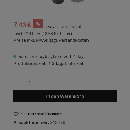
Verkaufspreis:
%
7,43 €
Regulärer Preis:
9,90 €
(24.95% gespart)
Inhalt:
0.4 Liter
(18,58 € / 1 Liter)
Preise inkl. MwSt. zzgl. Versandkosten
Sofort verfügbar, Lieferzeit: 1 Tag
Produktionszeit, 2-3 Tage Lieferzeit
Produkt Anzahl: Gib den gewünschten Wert
In den Warenkorb
Zum Merkzettel hinzufügen
Produktnummer:
S43478