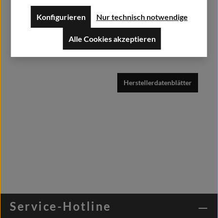
Alfa GmbH / Alfashirt
Weisweilerstr.20-22
Konfigurieren
Nur technisch notwendige
52379 Langerwehe
Alle Cookies akzeptieren
info@alfashirt.de
Herstellerdatenblätter
Service-Hotline