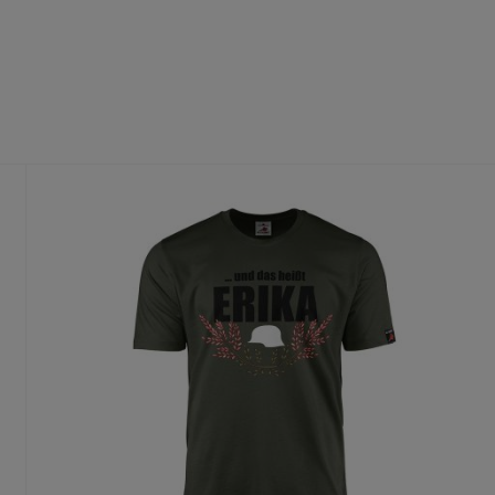
fühl
dass du die richtige Größe wählst.
te Größe gedruckt wird, ist ein Umtausch nur aus Qualitätsmängel