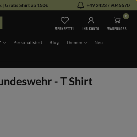
 | Gratis Shirt ab 150€
+49 2423 / 9045670
0
Du hast 0 Produkte auf dem Me
MERKZETTEL
IHR KONTO
WARENKORB
Z
Personalisiert
Blog
Themen
Neu
undeswehr - T Shirt
len