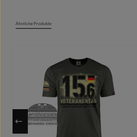
Oeko-Tex Standard 100
Grafik + Druck MADE IN GERMANY
Ähnliche Produkte
100% Baumwolle/cotton/coton(m.)/Algodón
Rundgesticktes Gewebe mit Doppelnähten
Produktgalerie überspringen
Rundhalsausschnitt
Marken Label am Textil sichtbar
Moderner zeitgemäßer Schnitt
Optimale Wärmeübertragung, angenehmes Tragege
Extrem glatte und fusselfreie Oberfläche
Kragenband im Nacken für cleanes Finish
Individuell auf deine ausgewählte Größe gedruckt
Nutze die hinterlegte Größentabelle um sicher zu gehen, 
Da das Motiv erst nach Bestelleingang auf deine gewähl
Du hast eine bessere/eigene Idee?