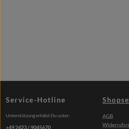
Service-Hotline
Shopse
Unterstützung erhälst Du unter:
AGB
Widerrufsr
+49 2423 / 9045670