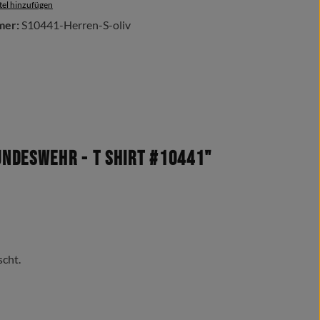
el hinzufügen
mer:
S10441-Herren-S-oliv
ndeswehr - T Shirt #10441"
scht.