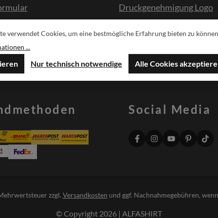
ormular
Druckgenehmigung Logo
te verwendet Cookies, um eine bestmögliche Erfahrung bieten zu können
sche
tionen ...
ieren
Nur technisch notwendige
Alle Cookies akzeptier
ndmethoden
Social Media
. Mehrwertsteuer zzgl.
Versandkosten
und ggf. Nachnahmegebühren, wenn 
© Copyright 2026 | ALFASHIRT