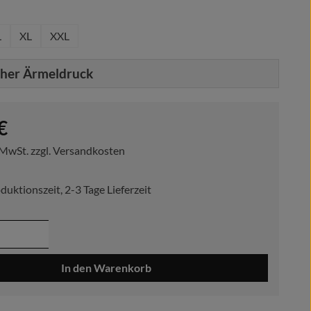
hlen
L
XL
XXL
cher Ärmeldruck
reis:
€
. MwSt. zzgl. Versandkosten
duktionszeit, 2-3 Tage Lieferzeit
 Anzahl: Gib den gewünschten Wert ein ode
In den Warenkorb