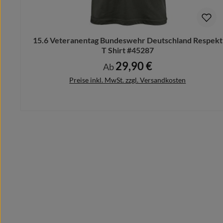
Schicke uns Deinen Motivwunsch vorab und wir designe
Bitte beachte hierbei, dass nach dem Kauf keine Ände
15.6 Veteranentag Bundeswehr Deutschland Respekt
T Shirt #45287
29,90 €
Regulärer Preis:
Ab
Preise inkl. MwSt. zzgl. Versandkosten
Details