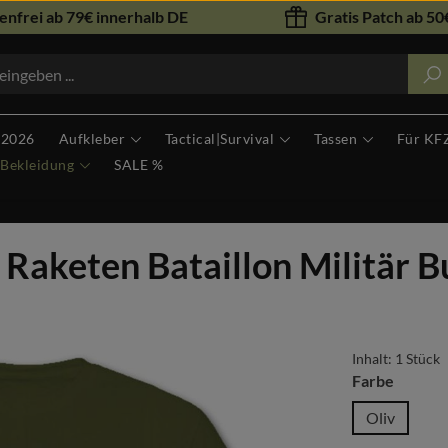
nfrei ab 79€ innerhalb DE
Gratis Patch ab 50€
 2026
Aufkleber
Tactical|Survival
Tassen
Für KF
Bekleidung
SALE %
Raketen Bataillon Militär B
Inhalt:
1 Stück
auswäh
Farbe
Oliv