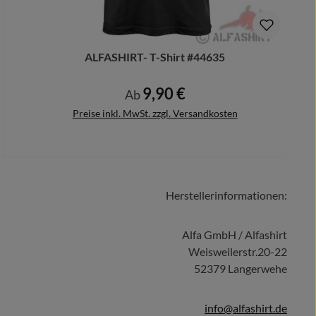
ALFASHIRT- T-Shirt #44635
9,90 €
Regulärer Preis:
Ab
Preise inkl. MwSt. zzgl. Versandkosten
Herstellerinformationen:
Details
Alfa GmbH / Alfashirt
Weisweilerstr.20-22
52379 Langerwehe
info@alfashirt.de