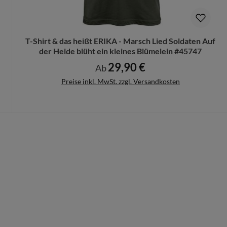
n Deinen Produktvorschlag kostenlos.
rungen mehr vorgenommen werden können.
T-Shirt & das heißt ERIKA - Marsch Lied Soldaten Auf
der Heide blüht ein kleines Blümelein #45747
29,90 €
Regulärer Preis:
Ab
Preise inkl. MwSt. zzgl. Versandkosten
Details