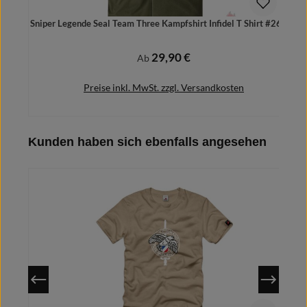
Sniper Legende Seal Team Three Kampfshirt Infidel T Shirt #26172
29,90 €
Regulärer Preis:
Ab
Preise inkl. MwSt. zzgl. Versandkosten
Produktgalerie überspringen
Kunden haben sich ebenfalls angesehen
Details