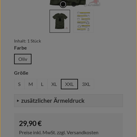
Inhalt:
1 Stück
auswählen
Farbe
Oliv
auswählen
Größe
S
M
L
XL
XXL
3XL
zusätzlicher Ärmeldruck
Regulärer Preis:
29,90 €
Preise inkl. MwSt. zzgl. Versandkosten