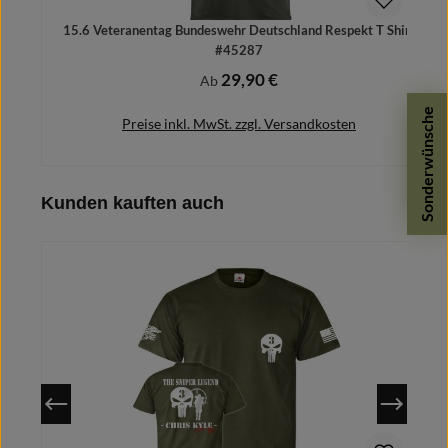
15.6 Veteranentag Bundeswehr Deutschland Respekt T Shirt
#45287
29,90 €
Regulärer Preis:
Ab
Sonderwünsche
Preise inkl. MwSt. zzgl. Versandkosten
Produktgalerie überspringen
Kunden kauften auch
Details