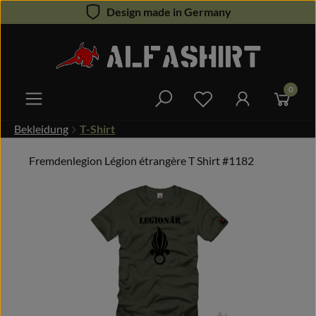
Design made in Germany
Zum Hauptinhalt springen
0
Du hast 0 Produkte 
Bekleidung
T-Shirt
Fremdenlegion Légion étrangère T Shirt #1182
Bildergalerie überspringen