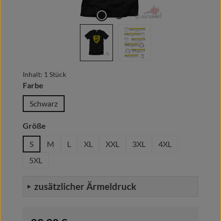
Inhalt:
1 Stück
auswählen
Farbe
Schwarz
auswählen
Größe
S
M
L
XL
XXL
3XL
4XL
5XL
zusätzlicher Ärmeldruck
Regulärer Preis: