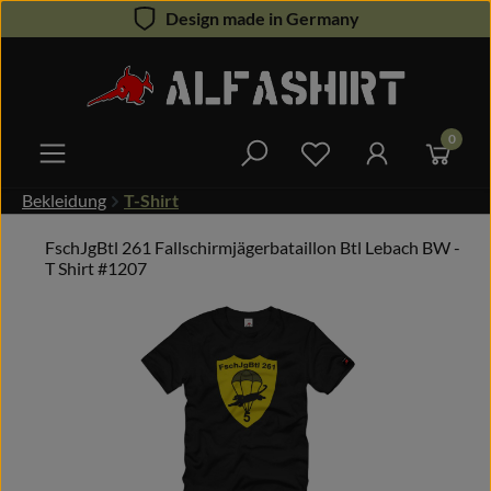
Design made in Germany
Zum Hauptinhalt springen
0
Du hast 0 Produkte 
Bekleidung
T-Shirt
FschJgBtl 261 Fallschirmjägerbataillon Btl Lebach BW -
T Shirt #1207
Bildergalerie überspringen