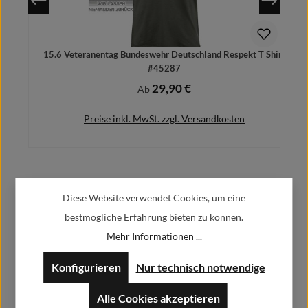
15.6 Veteranentag Bundeswehr Deutschland Respekt T Shirt
#45287
29,90 €
Regulärer Preis:
Ab
Preise inkl. MwSt. zzgl. Versandkosten
Herstellerinformationen:
Details
Diese Website verwendet Cookies, um eine
bestmögliche Erfahrung bieten zu können.
Alfa GmbH / Alfashirt
Mehr Informationen ...
Weisweilerstr.20-22
52379 Langerwehe
Konfigurieren
Nur technisch notwendige
info@alfashirt.de
Alle Cookies akzeptieren