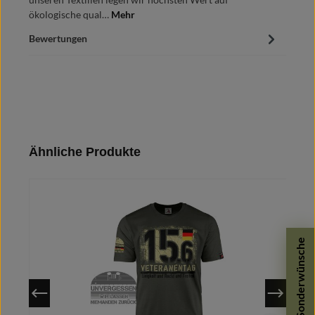
ökologische qual…
Mehr
Bewertungen
Produktgalerie überspringen
Ähnliche Produkte
Sonderwünsche