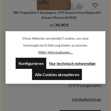
BW Tropenshirt 3 Kontingent 1999 Kosovo Force Balkan KFOR
Einsatz Mission #42830
34,90 €
Regulärer Preis:
Ab
Preise inkl. MwSt. zzgl. Versandkosten
Diese Website verwendet Cookies, um eine
bestmögliche Erfahrung bieten zu können.
Mehr Informationen ...
Herstellerinformationen:
Details
Konfigurieren
Nur technisch notwendige
Alfa GmbH / Alfashirt
Alle Cookies akzeptieren
Weisweilerstr.20-22
52379 Langerwehe
info@alfashirt.de