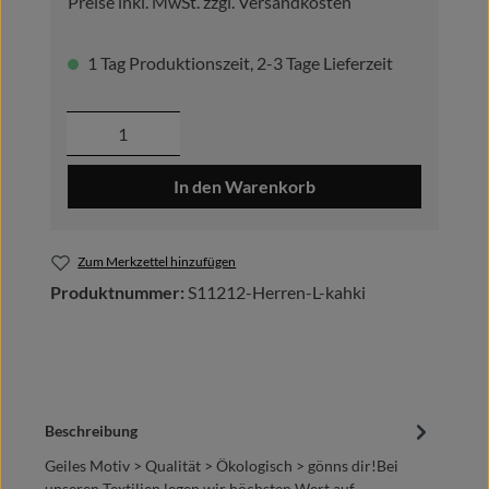
Preise inkl. MwSt. zzgl. Versandkosten
1 Tag Produktionszeit, 2-3 Tage Lieferzeit
Produkt Anzahl: Gib den gewünschten Wer
In den Warenkorb
Zum Merkzettel hinzufügen
Produktnummer:
S11212-Herren-L-kahki
Beschreibung
Geiles Motiv > Qualität > Ökologisch > gönns dir!Bei
unseren Textilien legen wir höchsten Wert auf