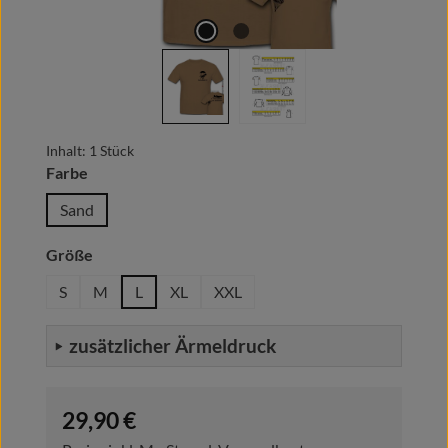
Inhalt:
1 Stück
auswählen
Farbe
Sand
auswählen
Größe
S
M
L
XL
XXL
zusätzlicher Ärmeldruck
Regulärer Preis:
29,90 €