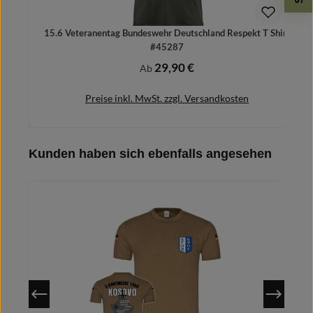
15.6 Veteranentag Bundeswehr Deutschland Respekt T Shirt
#45287
29,90 €
Regulärer Preis:
Ab
Preise inkl. MwSt. zzgl. Versandkosten
Produktgalerie überspringen
Kunden haben sich ebenfalls angesehen
Details