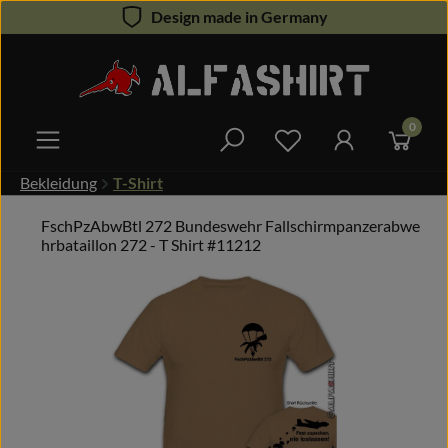
Design made in Germany
Zum Hauptinhalt springen
0
Du hast 0 Produkte 
Bekleidung
T-Shirt
FschPzAbwBtl 272 Bundeswehr Fallschirmpanzerabwe
hrbataillon 272 - T Shirt #11212
Bildergalerie überspringen