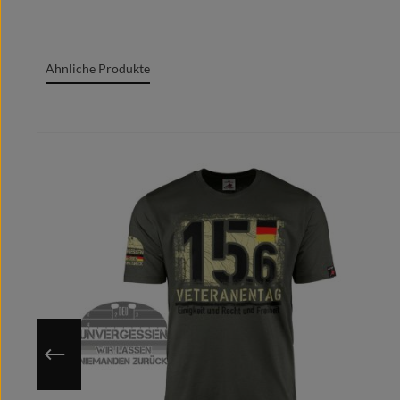
Oeko-Tex Standard 100
Grafik + Druck MADE IN GERMANY
Ähnliche Produkte
100% Baumwolle/cotton/coton(m.)/Algodón
Rundgesticktes Gewebe mit Doppelnähten
Produktgalerie überspringen
Rundhalsausschnitt
Marken Label am Textil sichtbar
Moderner zeitgemäßer Schnitt
Optimale Wärmeübertragung, angenehmes Tragege
Extrem glatte und fusselfreie Oberfläche
Kragenband im Nacken für cleanes Finish
Individuell auf deine ausgewählte Größe gedruckt
Nutze die hinterlegte Größentabelle um sicher zu gehen, 
Da das Motiv erst nach Bestelleingang auf deine gewähl
Du hast eine bessere/eigene Idee?