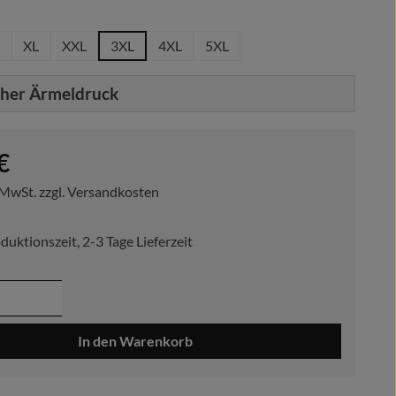
hlen
XL
XXL
3XL
4XL
5XL
cher Ärmeldruck
reis:
€
. MwSt. zzgl. Versandkosten
duktionszeit, 2-3 Tage Lieferzeit
 Anzahl: Gib den gewünschten Wert ein ode
In den Warenkorb