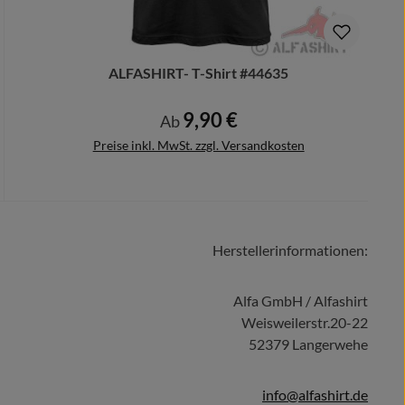
ALFASHIRT- T-Shirt #44635
9,90 €
Regulärer Preis:
Ab
Preise inkl. MwSt. zzgl. Versandkosten
Herstellerinformationen:
Details
Alfa GmbH / Alfashirt
Weisweilerstr.20-22
52379 Langerwehe
info@alfashirt.de