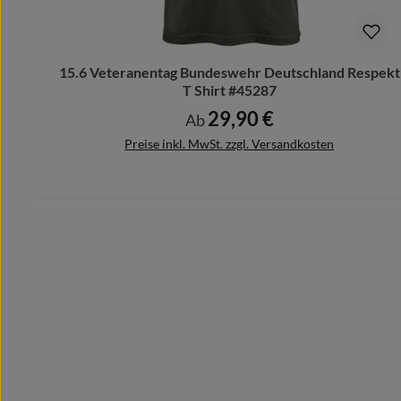
Schicke uns Deinen Motivwunsch vorab und wir designe
Bitte beachte hierbei, dass nach dem Kauf keine Ände
15.6 Veteranentag Bundeswehr Deutschland Respekt
T Shirt #45287
29,90 €
Regulärer Preis:
Ab
Preise inkl. MwSt. zzgl. Versandkosten
Details