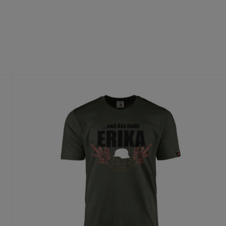
fühl
dass du die richtige Größe wählst.
te Größe gedruckt wird, ist ein Umtausch nur aus Qualitätsmängel