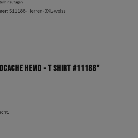
el hinzufügen
mer:
S11188-Herren-3XL-weiss
cache Hemd - T Shirt #11188"
scht.