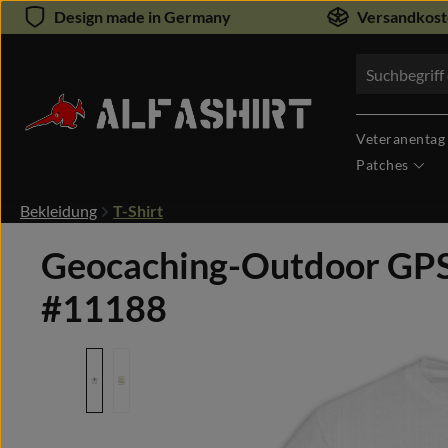
Design made in Germany
Versandkoste
um Hauptinhalt springen
Zur Suche springen
Veteranentag
Patches
Bekleidung
T-Shirt
Geocaching-Outdoor GPS 
#11188
Bildergalerie überspringen