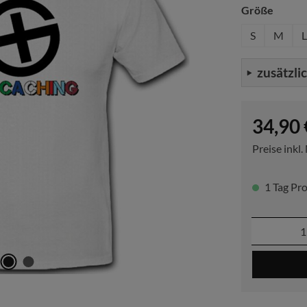
auswä
Größe
S
M
L
zusätzli
Regulärer P
34,90 
Preise inkl
1 Tag Pro
Produkt