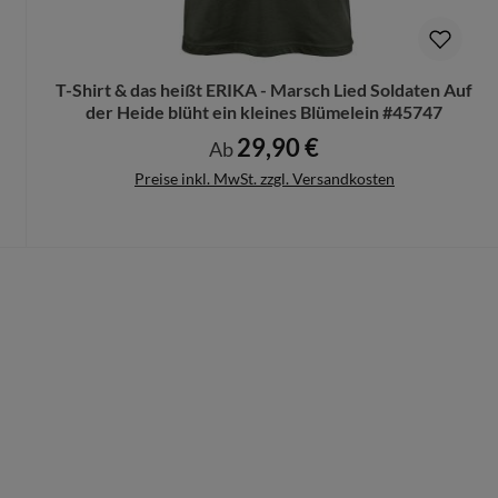
n Deinen Produktvorschlag kostenlos.
rungen mehr vorgenommen werden können.
T-Shirt & das heißt ERIKA - Marsch Lied Soldaten Auf
der Heide blüht ein kleines Blümelein #45747
29,90 €
Regulärer Preis:
Ab
Preise inkl. MwSt. zzgl. Versandkosten
Details