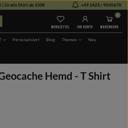
 | Gratis Shirt ab 150€
+49 2423 / 9045670
0
Du hast 0 Produkte auf dem Me
MERKZETTEL
IHR KONTO
WARENKORB
Z
Personalisiert
Blog
Themen
Neu
Geocache Hemd - T Shirt
len