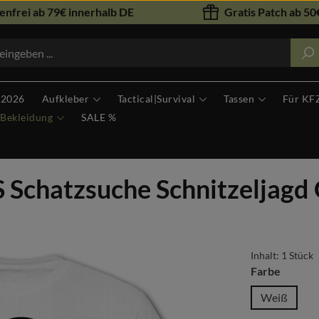
nfrei ab 79€ innerhalb DE
Gratis Patch ab 50€
 2026
Aufkleber
Tactical|Survival
Tassen
Für KF
Bekleidung
SALE %
Schatzsuche Schnitzeljagd 
Inhalt:
1 Stück
auswäh
Farbe
Weiß