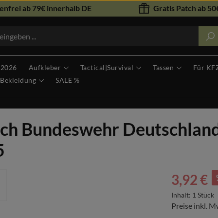
nfrei ab 79€ innerhalb DE
Gratis Patch ab 50€
 2026
Aufkleber
Tactical|Survival
Tassen
Für KF
Bekleidung
SALE %
tch Bundeswehr Deutschland
5
Verkaufspreis
3,92 €
Inhalt:
1 Stück
Preise inkl. M