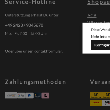
Service-Hotline
Shopse
Unterstützung erhälst Du unter:
AGB
Widerrufsr
+49 2423 / 9045670
Diese Websi
Widerrufsf
Mo. - Fr. 7:00 - 15:00 Uhr
Mehr Informa
Kontakt
Sonderwün
Konfigur
Oder über unser
Kontaktformular
.
Zahlungsmethoden
Versa