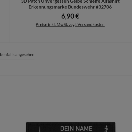
3D Patch Unvergessen Gelbe Schleife Alfashirt
Erkennungsmarke Bundeswehr #32706
6,90 €
Regulärer Preis:
Preise inkl. MwSt. zzgl. Versandkosten
benfalls angesehen
In den Warenkorb