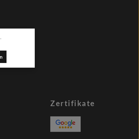
.
en
Zertifikate