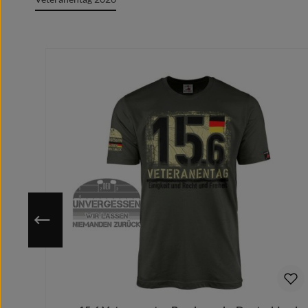
Farben: Schwarz, Weiß, Rot, Gold
Größe: ca. 9 x 7 cm
Produktgalerie überspringen
Robuste und langlebige Ausführung
Ideal für Kleidung, Ausrüstung, Sammlungen und G
Geeignet für Veteranen, Reservisten, aktive Solda