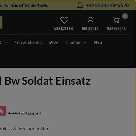
 | Gratis Shirt ab 150€
+49 2423 / 9045670
0
Du hast 0 Produkte auf dem Me
MERKZETTEL
IHR KONTO
WARENKORB
Z
Personalisiert
Blog
Themen
Neu
 Bw Soldat Einsatz
:
%
Regulärer Preis:
4,90 €
(20% gespart)
wSt. zzgl. Versandkosten