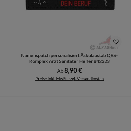
Namenspatch personalisiert Äskulapstab QRS-
Komplex Arzt Sanitäter Helfer #42323
8,90 €
Regulärer Preis:
Ab
Preise inkl. MwSt. zzgl. Versandkosten
Details