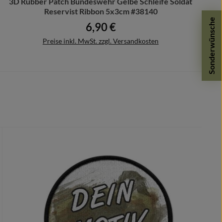
3D Rubber Patch Bundeswehr Gelbe Schleife Soldat
Reservist Ribbon 5x3cm #38140
Sonderwünsche
6,90 €
Regulärer Preis:
Preise inkl. MwSt. zzgl. Versandkosten
In den Warenkorb