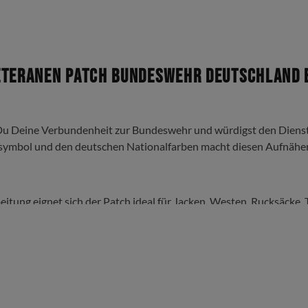
eteranen Patch Bundeswehr Deutschland B
 Du Deine Verbundenheit zur Bundeswehr und würdigst den Dienst 
nsymbol und den deutschen Nationalfarben macht diesen Aufnähe
eitung eignet sich der Patch ideal für Jacken, Westen, Rucksäcke
 professionelle Optik.