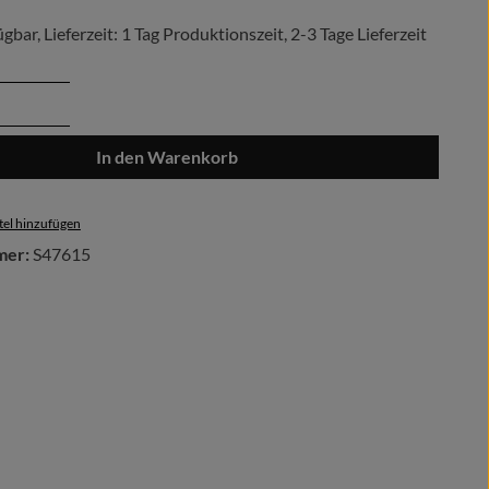
gbar, Lieferzeit: 1 Tag Produktionszeit, 2-3 Tage Lieferzeit
Anzahl: Gib den gewünschten Wert ein oder 
In den Warenkorb
el hinzufügen
mer:
S47615