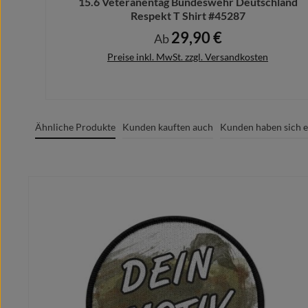
15.6 Veteranentag Bundeswehr Deutschland
Respekt T Shirt #45287
29,90 €
Regulärer Preis:
Ab
Preise inkl. MwSt. zzgl. Versandkosten
Ähnliche Produkte
Kunden kauften auch
Kunden haben sich e
Details
Produktgalerie überspringen