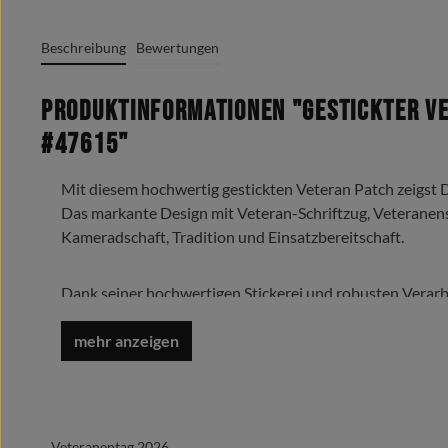
Beschreibung
Bewertungen
Produktinformationen "Gestickter V
#47615"
Mit diesem hochwertig gestickten Veteran Patch zeigst
Das markante Design mit Veteran-Schriftzug, Veterane
Kameradschaft, Tradition und Einsatzbereitschaft.
Dank seiner hochwertigen Stickerei und robusten Verarb
präzise gestickten Details sorgen für eine langlebige und
Produktdetails
Motiv: Veteran Deutschland
Hochwertig gestickter Patch
Veteranentag 2026