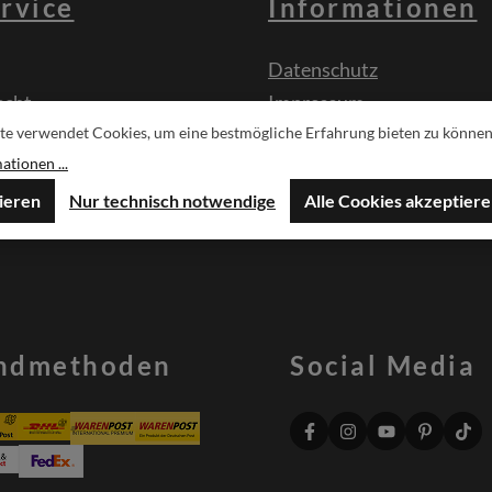
rvice
Informationen
Datenschutz
echt
Impressum
te verwendet Cookies, um eine bestmögliche Erfahrung bieten zu können
ormular
Druckgenehmigung Logo
tionen ...
sche
ieren
Nur technisch notwendige
Alle Cookies akzeptier
ndmethoden
Social Media