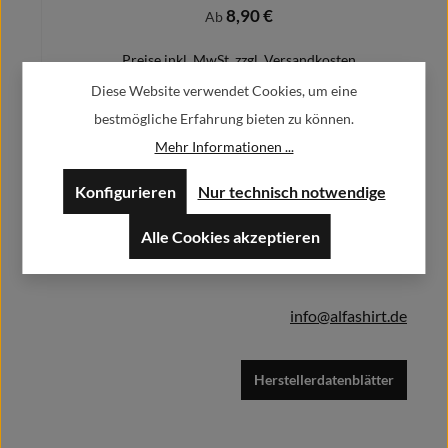
8,90 €
Regulärer Preis:
Ab
Preise inkl. MwSt. zzgl. Versandkosten
Diese Website verwendet Cookies, um eine
bestmögliche Erfahrung bieten zu können.
Mehr Informationen ...
Herstellerinformationen:
Details
Konfigurieren
Nur technisch notwendige
Alfa GmbH / Alfashirt
Weisweilerstr.20-22
Alle Cookies akzeptieren
52379 Langerwehe
info@alfashirt.de
Herstellerdatenblätter