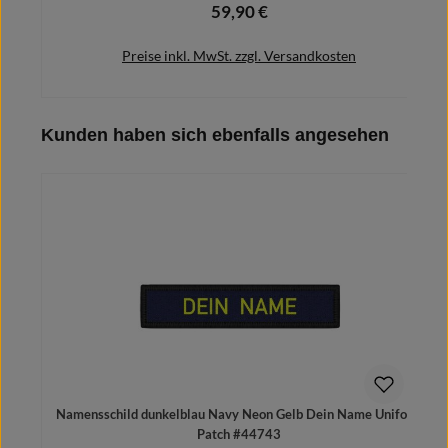
59,90 €
Regulärer Preis:
Preise inkl. MwSt. zzgl. Versandkosten
Produktgalerie überspringen
Kunden haben sich ebenfalls angesehen
Details
Namensschild dunkelblau Navy Neon Gelb Dein Name Uniform
Patch #44743