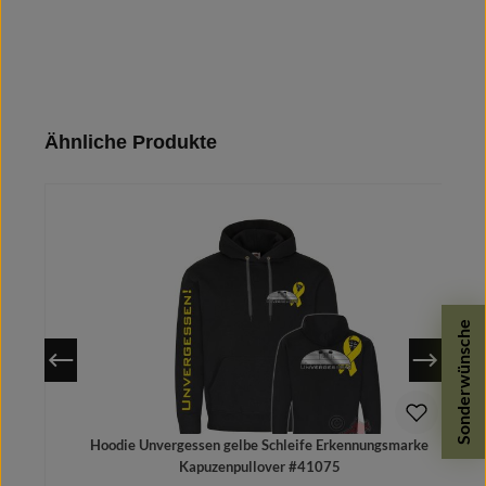
Produktgalerie überspringen
Ähnliche Produkte
Sonderwünsche
Hoodie Unvergessen gelbe Schleife Erkennungsmarke
Kapuzenpullover #41075