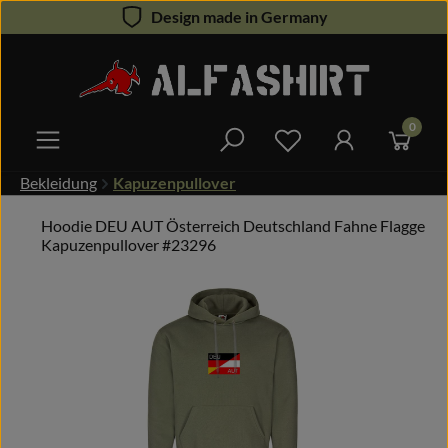
Design made in Germany
Zum Hauptinhalt springen
0
Du hast 0 Produkte 
Bekleidung
Kapuzenpullover
Hoodie DEU AUT Österreich Deutschland Fahne Flagge
Kapuzenpullover #23296
Bildergalerie überspringen