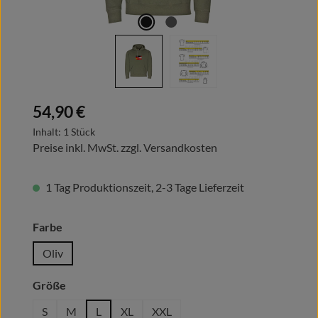
Regulärer Preis:
54,90 €
Inhalt:
1 Stück
Preise inkl. MwSt. zzgl. Versandkosten
1 Tag Produktionszeit, 2-3 Tage Lieferzeit
auswählen
Farbe
Oliv
auswählen
Größe
S
M
L
XL
XXL