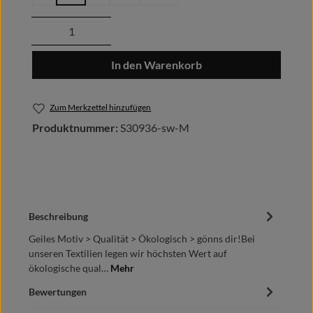
Produkt Anzahl: Gib den gewünschten Wert
In den Warenkorb
Zum Merkzettel hinzufügen
Produktnummer:
S30936-sw-M
Beschreibung
Geiles Motiv > Qualität > Ökologisch > gönns dir!Bei
unseren Textilien legen wir höchsten Wert auf
ökologische qual…
Mehr
Bewertungen