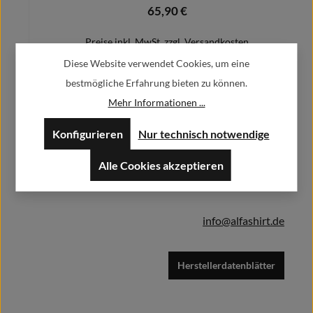
65,90 €
Regulärer Preis:
Preise inkl. MwSt. zzgl. Versandkosten
Diese Website verwendet Cookies, um eine
bestmögliche Erfahrung bieten zu können.
Mehr Informationen ...
Herstellerinformationen:
Details
Konfigurieren
Nur technisch notwendige
Alfa GmbH / Alfashirt
Weisweilerstr.20-22
Alle Cookies akzeptieren
52379 Langerwehe
info@alfashirt.de
Herstellerdatenblätter