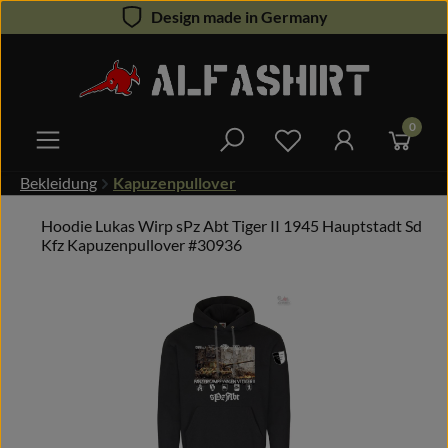
Design made in Germany
Zum Hauptinhalt springen
0
Du hast 0 Produkte 
Bekleidung
Kapuzenpullover
Hoodie Lukas Wirp sPz Abt Tiger II 1945 Hauptstadt Sd
Kfz Kapuzenpullover #30936
Bildergalerie überspringen