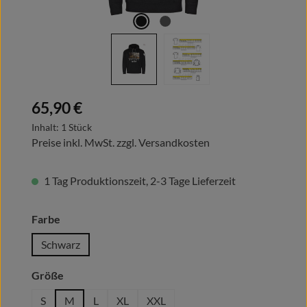
Regulärer Preis:
65,90 €
Inhalt:
1 Stück
Preise inkl. MwSt. zzgl. Versandkosten
1 Tag Produktionszeit, 2-3 Tage Lieferzeit
auswählen
Farbe
Schwarz
auswählen
Größe
S
M
L
XL
XXL