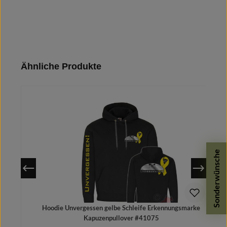
Produktgalerie überspringen
Ähnliche Produkte
Sonderwünsche
Hoodie Unvergessen gelbe Schleife Erkennungsmarke
Kapuzenpullover #41075