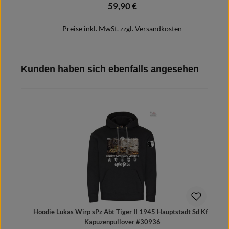
59,90 €
Regulärer Preis:
Preise inkl. MwSt. zzgl. Versandkosten
Produktgalerie überspringen
Kunden haben sich ebenfalls angesehen
Details
Hoodie Lukas Wirp sPz Abt Tiger II 1945 Hauptstadt Sd Kfz
Kapuzenpullover #30936