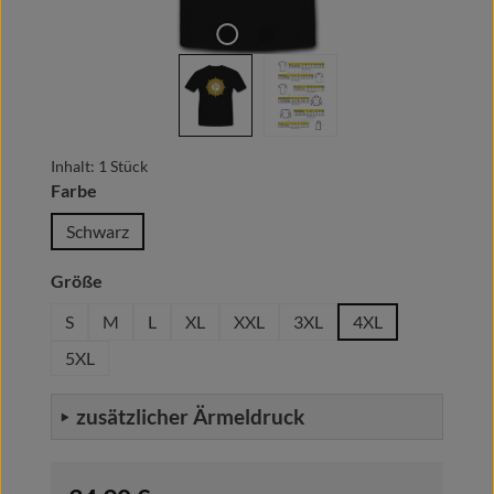
Inhalt:
1 Stück
auswählen
Farbe
Schwarz
auswählen
Größe
S
M
L
XL
XXL
3XL
4XL
5XL
zusätzlicher Ärmeldruck
Regulärer Preis: