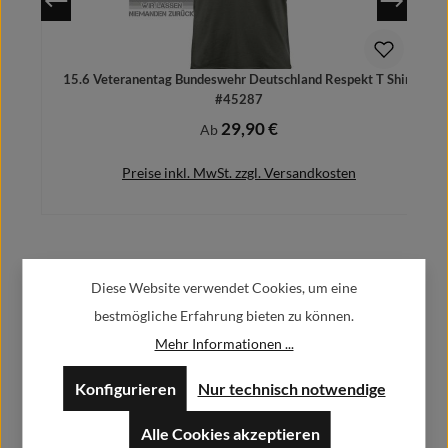
15.6 Veteranentag Bundeswehr Deutschland Respekt T Shirt
#45287
29,90 €
Regulärer Preis:
Ab
Preise inkl. MwSt. zzgl. Versandkosten
Herstellerinformationen:
Details
Diese Website verwendet Cookies, um eine
bestmögliche Erfahrung bieten zu können.
Alfa GmbH / Alfashirt
Mehr Informationen ...
Weisweilerstr.20-22
52379 Langerwehe
Konfigurieren
Nur technisch notwendige
info@alfashirt.de
Alle Cookies akzeptieren