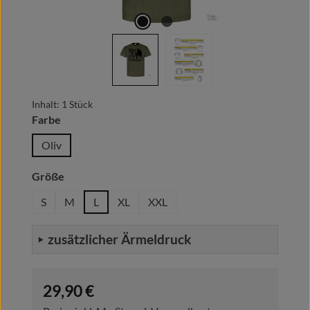
Inhalt:
1 Stück
auswählen
Farbe
Oliv
auswählen
Größe
S
M
L
XL
XXL
zusätzlicher Ärmeldruck
Regulärer Preis:
29,90 €