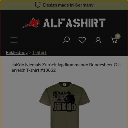
Design made in Germany
Zum Hauptinhalt springen
0
Du hast 0 Produkte 
Bekleidung
T-Shirt
JaKdo Niemals Zurück Jagdkommando Bundesheer Öst
erreich T-shirt #18832
Bildergalerie überspringen