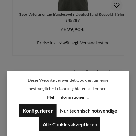
15.6 Veteranentag Bundeswehr Deutschland Respekt T Shirt
#45287
29,90 €
Regulärer Preis:
Ab
Preise inkl. MwSt. zzgl. Versandkosten
Herstellerinformationen:
Details
Diese Website verwendet Cookies, um eine
bestmögliche Erfahrung bieten zu können.
Alfa GmbH / Alfashirt
Weisweilerstr.20-22
Mehr Informationen ...
52379 Langerwehe
Konfigurieren
Nur technisch notwendige
info@alfashirt.de
Alle Cookies akzeptieren