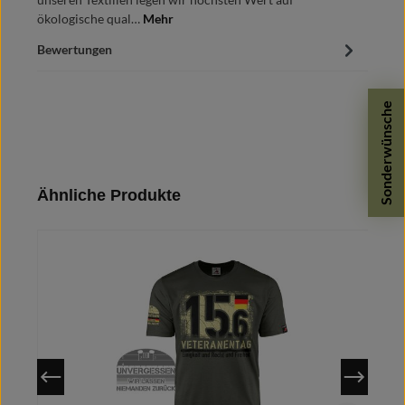
ökologische qual…
Mehr
Bewertungen
Sonderwünsche
Produktgalerie überspringen
Ähnliche Produkte