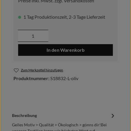
Preise inkl. MwSt. zzgl. Versandkosten
1 Tag Produktionszeit, 2-3 Tage Lieferzeit
Produkt Anzahl: Gib den gewünschten Wer
In den Warenkorb
Zum Merkzettel hinzufügen
Produktnummer:
S18832-L-oliv
Beschreibung
Geiles Motiv > Qualität > Ökologisch > gönns dir!Bei
unseren Textilien legen wir höchsten Wert auf