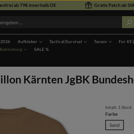
nfrei ab 79€ innerhalb DE
Gratis Patch ab 50€
 2026
Aufkleber
Tactical|Survival
Tassen
Für KF
Bekleidung
SALE %
aillon Kärnten JgBK Bundeshe
Inhalt:
1 Stück
auswäh
Farbe
Sand