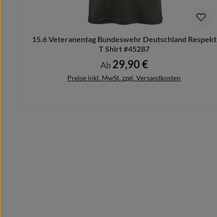
Schicke uns Deinen Motivwunsch vorab und wir designe
Bitte beachte hierbei, dass nach dem Kauf keine Ände
15.6 Veteranentag Bundeswehr Deutschland Respekt
T Shirt #45287
29,90 €
Regulärer Preis:
Ab
Preise inkl. MwSt. zzgl. Versandkosten
Details