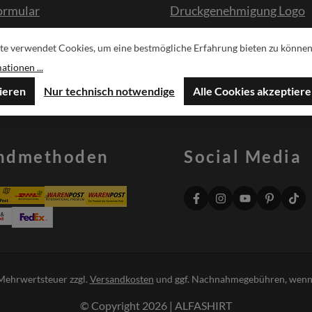
ormular
Druckgenehmigung Logo
te verwendet Cookies, um eine bestmögliche Erfahrung bieten zu können
sche
tionen ...
ieren
Nur technisch notwendige
Alle Cookies akzeptier
ndmethoden
Social Media
. Mehrwertsteuer zzgl.
Versandkosten
und ggf. Nachnahmegebühren, wenn 
© Copyright 2026 | ALFASHIRT