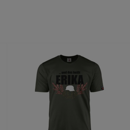
fühl
dass du die richtige Größe wählst.
te Größe gedruckt wird, ist ein Umtausch nur aus Qualitätsmängel