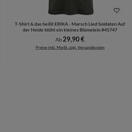
n Deinen Produktvorschlag kostenlos.
rungen mehr vorgenommen werden können.
T-Shirt & das heißt ERIKA - Marsch Lied Soldaten Auf
der Heide blüht ein kleines Blümelein #45747
29,90 €
Regulärer Preis:
Ab
Preise inkl. MwSt. zzgl. Versandkosten
Details