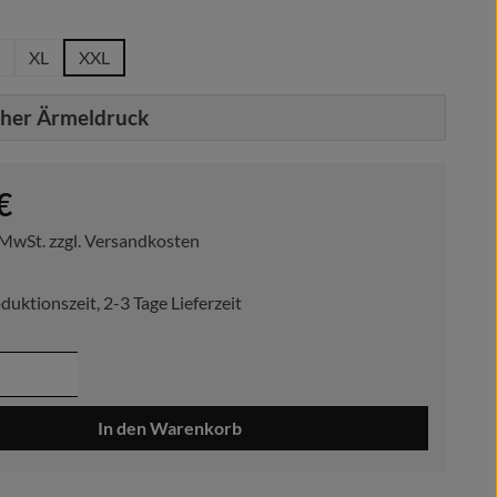
hlen
XL
XXL
cher Ärmeldruck
reis:
€
. MwSt. zzgl. Versandkosten
duktionszeit, 2-3 Tage Lieferzeit
 Anzahl: Gib den gewünschten Wert ein ode
In den Warenkorb