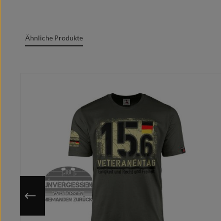
Oeko-Tex Standard 100
Grafik + Druck MADE IN GERMANY
Ähnliche Produkte
100% Baumwolle/cotton/coton(m.)/Algodón
Rundgesticktes Gewebe mit Doppelnähten
Produktgalerie überspringen
Rundhalsausschnitt
Marken Label am Textil sichtbar
Moderner zeitgemäßer Schnitt
Optimale Wärmeübertragung, angenehmes Tragege
Extrem glatte und fusselfreie Oberfläche
Kragenband im Nacken für cleanes Finish
Individuell auf deine ausgewählte Größe gedruckt
Nutze die hinterlegte Größentabelle um sicher zu gehen, 
Da das Motiv erst nach Bestelleingang auf deine gewähl
Du hast eine bessere/eigene Idee?