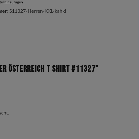
el hinzufügen
mer:
S11327-Herren-XXL-kahki
r Österreich T Shirt #11327"
scht.