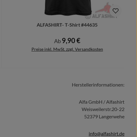
ALFASHIRT- T-Shirt #44635
9,90 €
Regulärer Preis:
Ab
Preise inkl. MwSt. zzgl. Versandkosten
Herstellerinformationen:
Details
Alfa GmbH / Alfashirt
Weisweilerstr.20-22
52379 Langerwehe
info@alfashirt.de