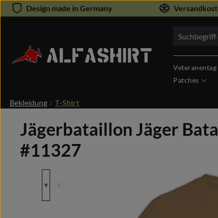
Design made in Germany
Versandkoste
um Hauptinhalt springen
Zur Suche springen
Veteranentag
Patches
Bekleidung
T-Shirt
Jägerbataillon Jäger Bat
#11327
Bildergalerie überspringen