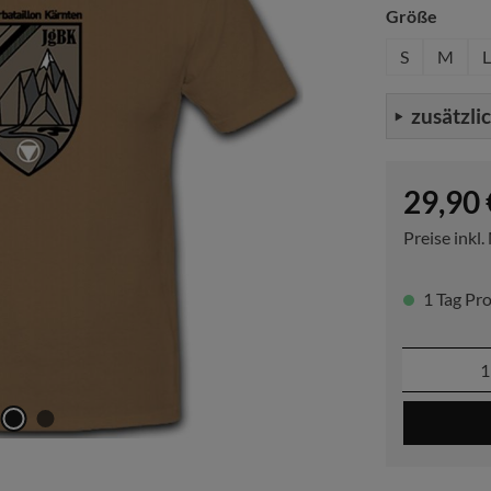
auswä
Größe
S
M
L
zusätzli
Regulärer P
29,90 
Preise inkl
1 Tag Pro
Produkt