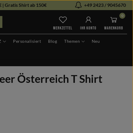
 | Gratis Shirt ab 150€
+49 2423 / 9045670
0
Du hast 0 Produkte auf dem Me
MERKZETTEL
IHR KONTO
WARENKORB
Z
Personalisiert
Blog
Themen
Neu
er Österreich T Shirt
len