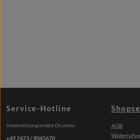
Service-Hotline
Shopse
Unterstützung erhälst Du unter:
AGB
Widerrufsr
+49 2423 / 9045670