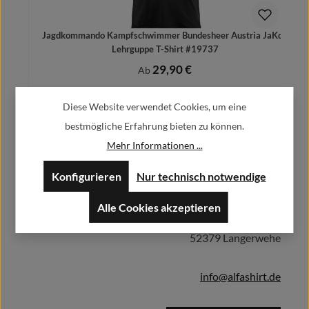
Jagdkommando Kampfschwimmer Bundesheer Austria JaKdo
Lehrguppe T-Shirt #19737
29,90 €
Regulärer Preis:
Ab
Preise inkl. MwSt. zzgl. Versandkosten
Diese Website verwendet Cookies, um eine
bestmögliche Erfahrung bieten zu können.
Mehr Informationen ...
Herstellerinformationen:
Details
Konfigurieren
Nur technisch notwendige
Alfa GmbH / Alfashirt
Alle Cookies akzeptieren
Weisweilerstr.20-22
52379 Langerwehe
info@alfashirt.de