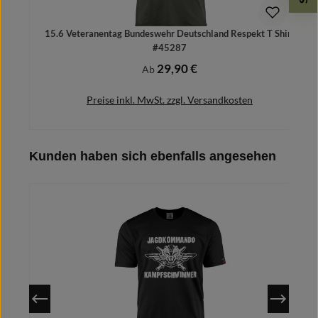
15.6 Veteranentag Bundeswehr Deutschland Respekt T Shirt
#45287
29,90 €
Regulärer Preis:
Ab
Preise inkl. MwSt. zzgl. Versandkosten
Produktgalerie überspringen
Kunden haben sich ebenfalls angesehen
Details