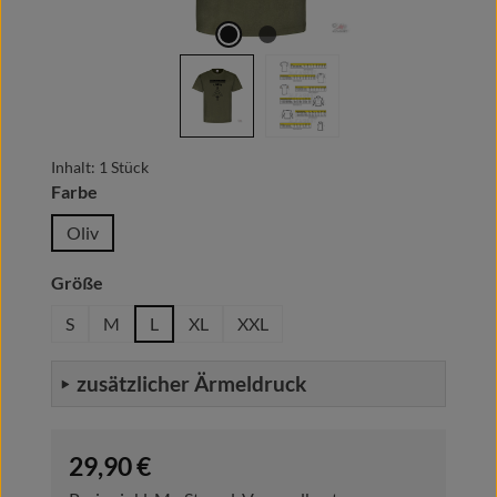
Inhalt:
1 Stück
auswählen
Farbe
Oliv
auswählen
Größe
S
M
L
XL
XXL
zusätzlicher Ärmeldruck
Regulärer Preis:
29,90 €