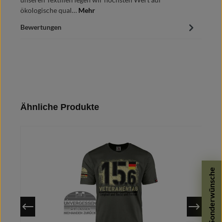
ökologische qual…
Mehr
Bewertungen
Produktgalerie überspringen
Ähnliche Produkte
Sonderwünsche