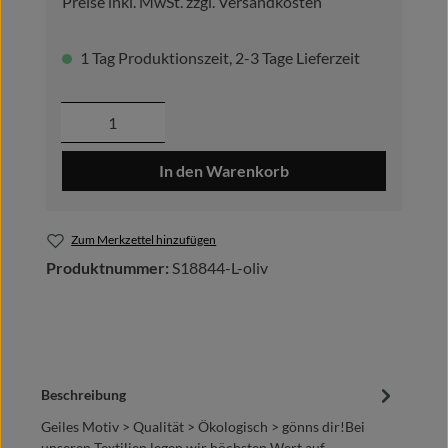
Preise inkl. MwSt. zzgl. Versandkosten
1 Tag Produktionszeit, 2-3 Tage Lieferzeit
Produkt Anzahl: Gib den gewünschten Wer
In den Warenkorb
Zum Merkzettel hinzufügen
Produktnummer:
S18844-L-oliv
Beschreibung
Geiles Motiv > Qualität > Ökologisch > gönns dir!Bei
unseren Textilien legen wir höchsten Wert auf