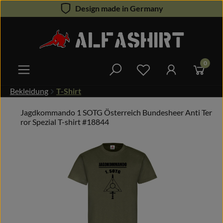
Design made in Germany
Zum Hauptinhalt springen
0
Du hast 0 Produkte 
Bekleidung
T-Shirt
Jagdkommando 1 SOTG Österreich Bundesheer Anti Ter
ror Spezial T-shirt #18844
Bildergalerie überspringen